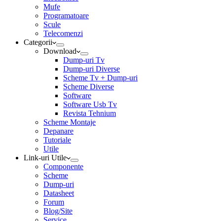
Mufe
Programatoare
Scule
Telecomenzi
Categorii
Download
Dump-uri Tv
Dump-uri Diverse
Scheme Tv + Dump-uri
Scheme Diverse
Software
Software Usb Tv
Revista Tehnium
Scheme Montaje
Depanare
Tutoriale
Utile
Link-uri Utile
Componente
Scheme
Dump-uri
Datasheet
Forum
Blog/Site
Service