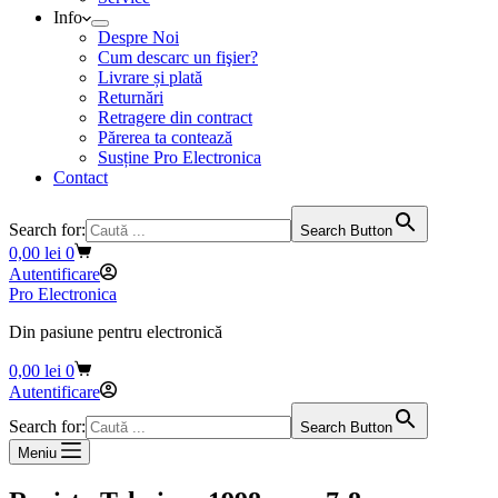
Info
Despre Noi
Cum descarc un fişier?
Livrare și plată
Returnări
Retragere din contract
Părerea ta contează
Susține Pro Electronica
Contact
Search for:
Search Button
Coș
0,00
lei
0
de
Autentificare
cumpărături
Pro Electronica
Din pasiune pentru electronică
Coș
0,00
lei
0
de
Autentificare
cumpărături
Search for:
Search Button
Meniu