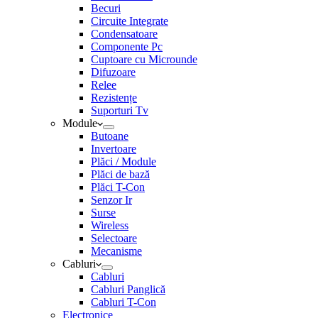
Becuri
Circuite Integrate
Condensatoare
Componente Pc
Cuptoare cu Microunde
Difuzoare
Relee
Rezistențe
Suporturi Tv
Module
Butoane
Invertoare
Plăci / Module
Plăci de bază
Plăci T-Con
Senzor Ir
Surse
Wireless
Selectoare
Mecanisme
Cabluri
Cabluri
Cabluri Panglică
Cabluri T-Con
Electronice