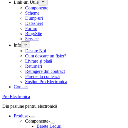
Link-uri Utile
Componente
Scheme
Dump-uri
Datasheet
Forum
Blog/Site
Service
Info
Despre Noi
Cum descarc un fişier?
Livrare și plată
Returnări
Retragere din contract
Părerea ta contează
Susține Pro Electronica
Contact
Pro Electronica
Din pasiune pentru electronică
Produse
Componente
Barete Leduri