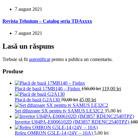
7 august 2021
Revista Tehnium – Catalog seria TDAxxxx
7 august 2021
Lasă un răspuns
Trebuie să fii
autentificat
pentru a publica un comentariu.
Produse
Prețul
Prețul
Placă de bază 17MB140 – Finlux
150,00
lei
119,00
lei
inițial
curent
Prețul
Prețul
a
este:
Placă de bază G2A130
70,00
lei
45,00
lei
inițial
curent
fost:
119,00 le
a
este:
150,00 lei.
Set difuzoare SX pentru tv SAMUS LE32C2
35,00
lei
fost:
45,00 lei.
70,00 lei.
Invertor U84PA-E0006102D (IM3857 RDENC2540TPZ)
100
Releu OMRON G5LE-14 (24V – 10A)
5,00
lei