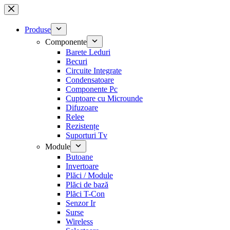
Sari
la
conținut
Produse
Componente
Barete Leduri
Becuri
Circuite Integrate
Condensatoare
Componente Pc
Cuptoare cu Microunde
Difuzoare
Relee
Rezistențe
Suporturi Tv
Module
Butoane
Invertoare
Plăci / Module
Plăci de bază
Plăci T-Con
Senzor Ir
Surse
Wireless