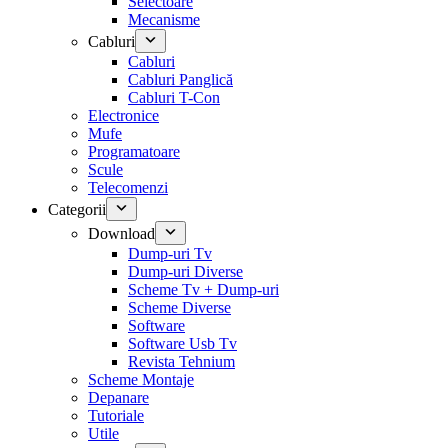
Selectoare
Mecanisme
Cabluri
Cabluri
Cabluri Panglică
Cabluri T-Con
Electronice
Mufe
Programatoare
Scule
Telecomenzi
Categorii
Download
Dump-uri Tv
Dump-uri Diverse
Scheme Tv + Dump-uri
Scheme Diverse
Software
Software Usb Tv
Revista Tehnium
Scheme Montaje
Depanare
Tutoriale
Utile