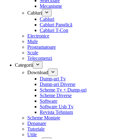
Selectoare
Mecanisme
Cabluri
Cabluri
Cabluri Panglică
Cabluri T-Con
Electronice
Mufe
Programatoare
Scule
Telecomenzi
Categorii
Download
Dump-uri Tv
Dump-uri Diverse
Scheme Tv + Dump-uri
Scheme Diverse
Software
Software Usb Tv
Revista Tehnium
Scheme Montaje
Depanare
Tutoriale
Utile