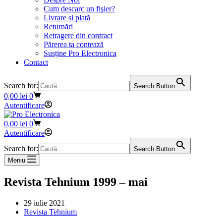
Cum descarc un fişier?
Livrare și plată
Returnări
Retragere din contract
Părerea ta contează
Susține Pro Electronica
Contact
Search for:
Search Button
Coș
0,00
lei
0
de
Autentificare
cumpărături
Coș
0,00
lei
0
de
Autentificare
cumpărături
Search for:
Search Button
Meniu
Revista Tehnium 1999 – mai
29 iulie 2021
Revista Tehnium