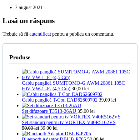
7 august 2021
Lasă un răspuns
Trebuie să fii
autentificat
pentru a publica un comentariu.
Produse
Cablu panglică SUMITOMO-G AWM 20861 105C
60V VW-1 -F- (4,5 Cm)
30,00
lei
Cablu panglică T-Con EAD62609702
39,00
lei
Set difuzoare T3513-26AU
35,00
lei
Set standuri pentru tv VORTEX V40R5162VS
Prețul
Prețul
50,00
lei
39,00
lei
inițial
curent
a
este:
Bluetooth Adaptor DBUB-P705
50,00
lei