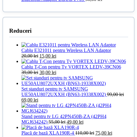
fost:
39,00 lei.
50,00 lei.
Reduceri
Cablu E321011 pentru Wireless LAN Adaptor
Prețul
Prețul
20,00
lei
15,00
lei
inițial
curent
a
este:
Cablu T-Con pentru Tv VORTEX LEDV-39CN06
fost:
Prețul
15,00 lei.
Prețul
39,00
lei
30,00
lei
20,00 lei.
inițial
curent
a
este:
fost:
30,00 lei.
Set standuri pentru tv SAMSUNG
39,00 lei.
UE50AU8072UXXH (BN63-19338X002)
99,00
lei
Prețul
Prețul
69,00
lei
inițial
curent
a
este:
fost:
69,00 lei.
Stand pentru tv LG 42PN450B-ZA (42PH4
99,00 lei.
Prețul
Prețul
MGJ634242)
55,00
lei
49,00
lei
inițial
curent
a
este:
Prețul
Prețul
Placă de bază XLA190R-4
110,00
lei
75,00
lei