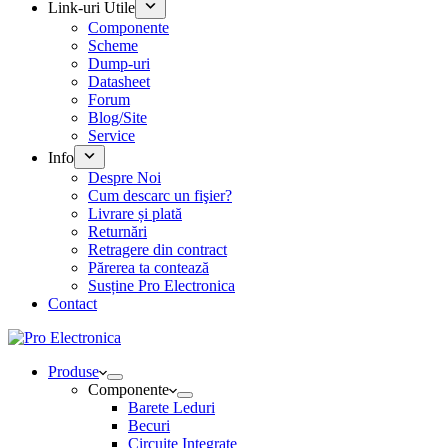
Link-uri Utile
Componente
Scheme
Dump-uri
Datasheet
Forum
Blog/Site
Service
Info
Despre Noi
Cum descarc un fişier?
Livrare și plată
Returnări
Retragere din contract
Părerea ta contează
Susține Pro Electronica
Contact
Produse
Componente
Barete Leduri
Becuri
Circuite Integrate