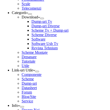
Scule
Telecomenzi
Categorii
Download
Dump-uri Tv
Dump-uri Diverse
Scheme Tv + Dump-uri
Scheme Diverse
Software
Software Usb Tv
Revista Tehnium
Scheme Montaje
Depanare
Tutoriale
Utile
Link-uri Utile
Componente
Scheme
Dump-uri
Datasheet
Forum
Blog/Site
Service
Info
Despre Noi