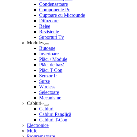
Condensatoare
Componente Pc
Cuptoare cu Microunde
Difuzoare
Relee
Rezistențe
Suporturi Tv
Module
Butoane
Invertoare
Plăci / Module
Plăci de bază
Plăci T-Con
Senzor Ir
Surse
Wireless
Selectoare
Mecanisme
Cabluri
Cabluri
Cabluri Panglică
Cabluri T-Con
Electronice
Mufe
Programatoare