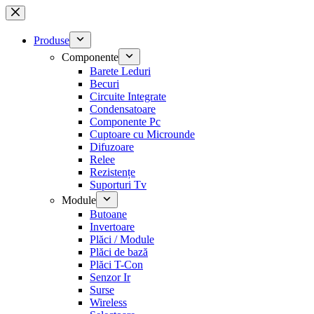
Sari
la
conținut
Produse
Componente
Barete Leduri
Becuri
Circuite Integrate
Condensatoare
Componente Pc
Cuptoare cu Microunde
Difuzoare
Relee
Rezistențe
Suporturi Tv
Module
Butoane
Invertoare
Plăci / Module
Plăci de bază
Plăci T-Con
Senzor Ir
Surse
Wireless