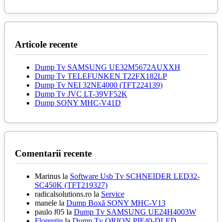
fost:
49,00 lei.
inițial
curent
55,00 lei.
a
este:
fost:
75,00 lei.
110,00 lei.
Articole recente
Dump Tv SAMSUNG UE32M5672AUXXH
Dump Tv TELEFUNKEN T22FX182LP
Dump Tv NEI 32NE4000 (TFT224139)
Dump Tv JVC LT-39VF52K
Dump SONY MHC-V41D
Comentarii recente
Marinus
la
Software Usb Tv SCHNEIDER LED32-
SC450K (TFT219327)
radicalsolutions.ro
la
Service
manele
la
Dump Boxă SONY MHC-V13
paulo f05
la
Dump Tv SAMSUNG UE24H4003W
Florentin
la
Dump Tv ORION PIF40-DLED