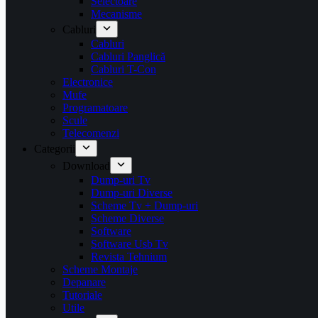
Selectoare
Mecanisme
Cabluri
Cabluri
Cabluri Panglică
Cabluri T-Con
Electronice
Mufe
Programatoare
Scule
Telecomenzi
Categorii
Download
Dump-uri Tv
Dump-uri Diverse
Scheme Tv + Dump-uri
Scheme Diverse
Software
Software Usb Tv
Revista Tehnium
Scheme Montaje
Depanare
Tutoriale
Utile