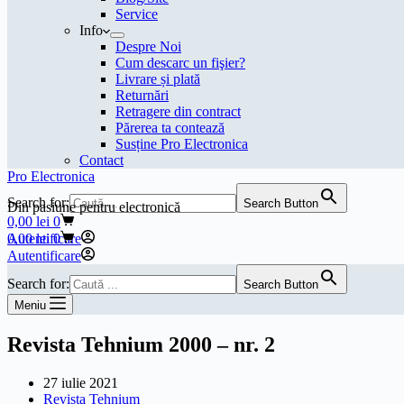
Service
Info
Despre Noi
Cum descarc un fişier?
Livrare și plată
Returnări
Retragere din contract
Părerea ta contează
Susține Pro Electronica
Contact
Pro Electronica
Search for:
Search Button
Din pasiune pentru electronică
Coș
0,00
lei
0
de
Coș
Autentificare
0,00
lei
0
cumpărături
de
Autentificare
cumpărături
Search for:
Search Button
Meniu
Revista Tehnium 2000 – nr. 2
27 iulie 2021
Revista Tehnium