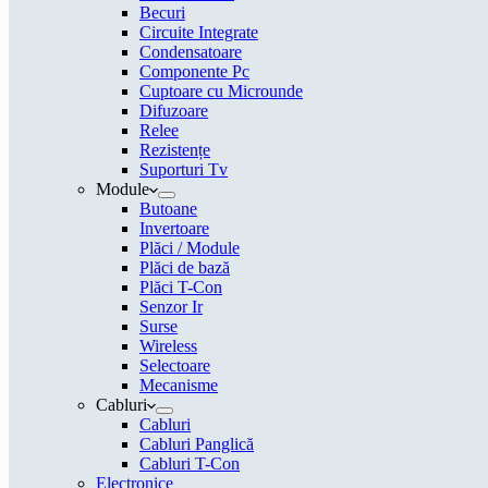
Becuri
Circuite Integrate
Condensatoare
Componente Pc
Cuptoare cu Microunde
Difuzoare
Relee
Rezistențe
Suporturi Tv
Module
Butoane
Invertoare
Plăci / Module
Plăci de bază
Plăci T-Con
Senzor Ir
Surse
Wireless
Selectoare
Mecanisme
Cabluri
Cabluri
Cabluri Panglică
Cabluri T-Con
Electronice