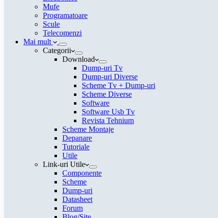
Mufe
Programatoare
Scule
Telecomenzi
Mai mult
Categorii
Download
Dump-uri Tv
Dump-uri Diverse
Scheme Tv + Dump-uri
Scheme Diverse
Software
Software Usb Tv
Revista Tehnium
Scheme Montaje
Depanare
Tutoriale
Utile
Link-uri Utile
Componente
Scheme
Dump-uri
Datasheet
Forum
Blog/Site