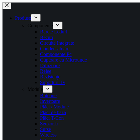
Sari
la
conținut
Produse
Componente
Barete Leduri
Becuri
Circuite Integrate
Condensatoare
Componente Pc
Cuptoare cu Microunde
Difuzoare
Relee
Rezistențe
Suporturi Tv
Module
Butoane
Invertoare
Plăci / Module
Plăci de bază
Plăci T-Con
Senzor Ir
Surse
Wireless