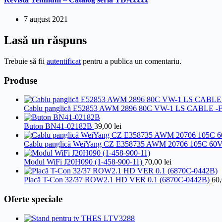
7 august 2021
Lasă un răspuns
Trebuie să fii
autentificat
pentru a publica un comentariu.
Produse
Cablu panglică E52853 AWM 2896 80C VW-1 LS CABLE -
Buton BN41-02182B
39,00
lei
Cablu panglică WeiYang CZ E358735 AWM 20706 105C 60
Modul WiFi J20H090 (1-458-900-11)
70,00
lei
Placă T-Con 32/37 ROW2.1 HD VER 0.1 (6870C-0442B)
60
Oferte speciale