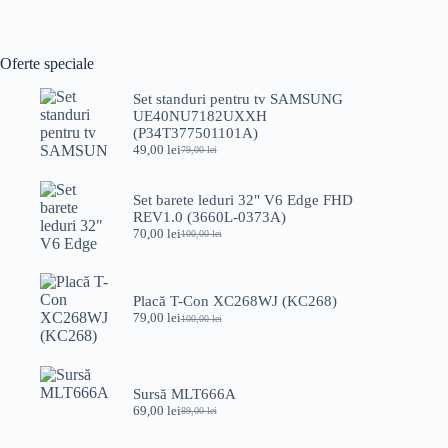
Oferte speciale
Set standuri pentru tv SAMSUNG
UE40NU7182UXXH
(P34T377501101A)
49,00
lei
79,00
lei
Prețul
Prețul
inițial
curent
a
este:
Set barete leduri 32" V6 Edge FHD
fost:
49,00 lei.
REV1.0 (3660L-0373A)
79,00 lei.
70,00
lei
100,00
lei
Prețul
Prețul
inițial
curent
a
este:
fost:
70,00 lei.
Placă T-Con XC268WJ (KC268)
100,00 lei.
79,00
lei
100,00
lei
Prețul
Prețul
inițial
curent
a
este:
fost:
79,00 lei.
100,00 lei.
Sursă MLT666A
69,00
lei
89,00
lei
Prețul
Prețul
inițial
curent