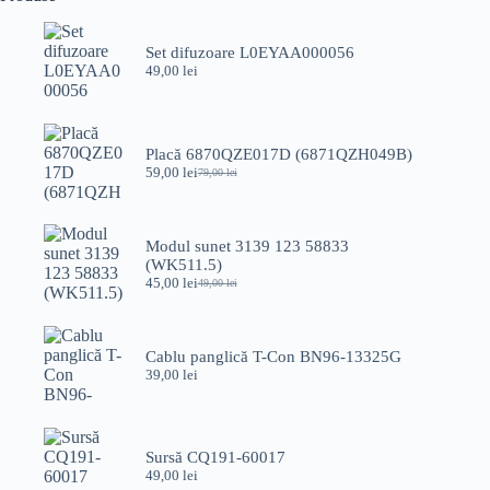
Set difuzoare L0EYAA000056
49,00
lei
Placă 6870QZE017D (6871QZH049B)
59,00
lei
79,00
lei
Prețul
Prețul
inițial
curent
a
este:
fost:
59,00 lei.
Modul sunet 3139 123 58833
79,00 lei.
(WK511.5)
45,00
lei
49,00
lei
Prețul
Prețul
inițial
curent
a
este:
fost:
45,00 lei.
Cablu panglică T-Con BN96-13325G
49,00 lei.
39,00
lei
Sursă CQ191-60017
49,00
lei