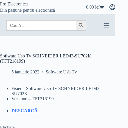
Sari
Pro Electronica
0,00
lei
la
Coș
Din pasiune pentru electronică
conținut
de
cumpărături
Search
Search Button
for:
Software Usb Tv SCHNEIDER LED43-SU702K
(TFT218199)
5 ianuarie 2022
Software Usb Tv
Fișier – Software Usb Tv SCHNEIDER LED43-
SU702K
Versiune – TFT218199
DESCARCĂ
Etichete