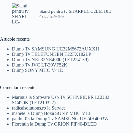
a
este:
fost:
69,00 lei.
89,00 lei.
Stand pentru tv SHARP LC-32LE510E
49,00
lei
70,00
lei
Prețul
Prețul
inițial
curent
a
este:
fost:
49,00 lei.
70,00 lei.
Articole recente
Dump Tv SAMSUNG UE32M5672AUXXH
Dump Tv TELEFUNKEN T22FX182LP
Dump Tv NEI 32NE4000 (TFT224139)
Dump Tv JVC LT-39VF52K
Dump SONY MHC-V41D
Comentarii recente
Marinus
la
Software Usb Tv SCHNEIDER LED32-
SC450K (TFT219327)
radicalsolutions.ro
la
Service
manele
la
Dump Boxă SONY MHC-V13
paulo f05
la
Dump Tv SAMSUNG UE24H4003W
Florentin
la
Dump Tv ORION PIF40-DLED