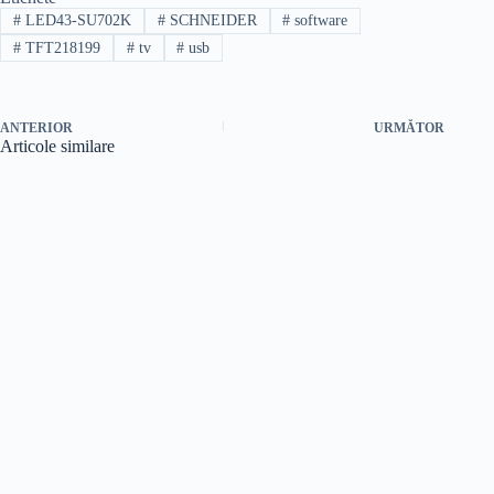
#
LED43-SU702K
#
SCHNEIDER
#
software
#
TFT218199
#
tv
#
usb
ANTERIOR
URMĂTOR
Articole similare