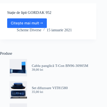
de
uz
Stație de lipit GORDAK 952
general
Citește mai mult
Stație
de
Scheme Diverse
15 ianuarie 2021
lipit
GORDAK
952
Produse
Cablu panglică T-Con BN96-30905M
39,00
lei
Set difuzoare VIT81580
35,00
lei