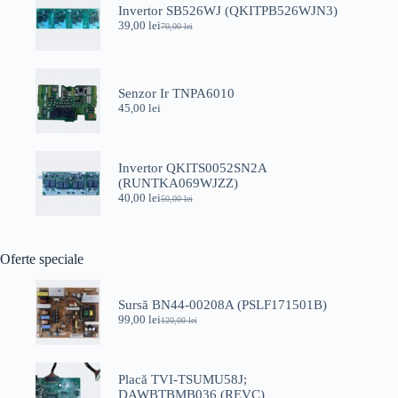
Invertor SB526WJ (QKITPB526WJN3)
39,00
lei
70,00
lei
Prețul
Prețul
inițial
curent
a
este:
fost:
39,00 lei.
70,00 lei.
Senzor Ir TNPA6010
45,00
lei
Invertor QKITS0052SN2A
(RUNTKA069WJZZ)
40,00
lei
50,00
lei
Prețul
Prețul
inițial
curent
a
este:
fost:
40,00 lei.
Oferte speciale
50,00 lei.
Sursă BN44-00208A (PSLF171501B)
99,00
lei
120,00
lei
Prețul
Prețul
inițial
curent
a
este:
fost:
99,00 lei.
Placă TVI-TSUMU58J;
120,00 lei.
DAWBTBMB036 (REVC)