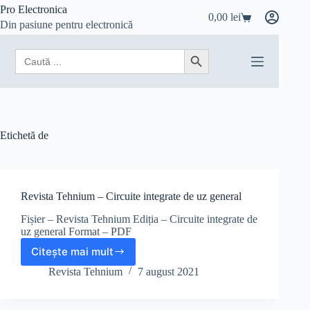
Sari
Pro Electronica
0,00
lei
la
Coș
Din pasiune pentru electronică
conținut
de
cumpărături
Search
Search Button
for:
Etichetă
de
Revista Tehnium – Circuite integrate de uz general
Fișier – Revista Tehnium Ediția – Circuite integrate de
uz general Format – PDF
Citește mai mult
Revista
Tehnium
Revista Tehnium
7 august 2021
–
Circuite
integrate