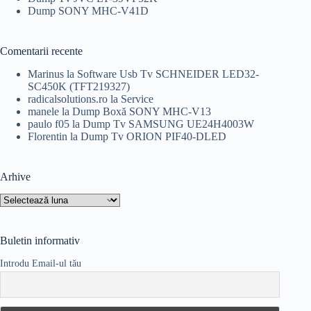
Dump SONY MHC-V41D
Comentarii recente
Marinus
la
Software Usb Tv SCHNEIDER LED32-
SC450K (TFT219327)
radicalsolutions.ro
la
Service
manele
la
Dump Boxă SONY MHC-V13
paulo f05
la
Dump Tv SAMSUNG UE24H4003W
Florentin
la
Dump Tv ORION PIF40-DLED
Arhive
Arhive
Buletin informativ
Introdu Email-ul tău