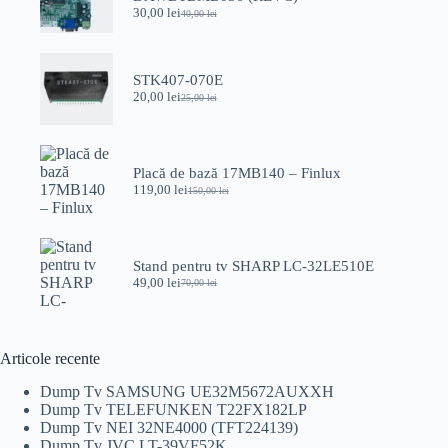
30,00
lei
40,00
lei
Prețul
Prețul
inițial
curent
a
este:
fost:
30,00 lei.
STK407-070E
40,00 lei.
20,00
lei
25,00
lei
Prețul
Prețul
inițial
curent
a
este:
fost:
20,00 lei.
25,00 lei.
Placă de bază 17MB140 – Finlux
119,00
lei
150,00
lei
Prețul
Prețul
inițial
curent
a
este:
fost:
119,00 lei.
150,00 lei.
Stand pentru tv SHARP LC-32LE510E
49,00
lei
70,00
lei
Prețul
Prețul
inițial
curent
a
este:
fost:
49,00 lei.
70,00 lei.
Articole recente
Dump Tv SAMSUNG UE32M5672AUXXH
Dump Tv TELEFUNKEN T22FX182LP
Dump Tv NEI 32NE4000 (TFT224139)
Dump Tv JVC LT-39VF52K