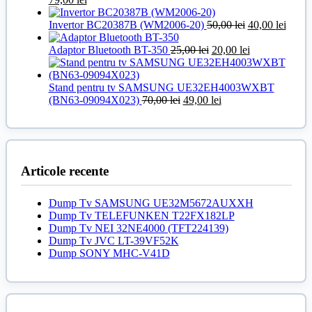
inițial
curent
100,00 lei.
a
este:
Prețul
Prețul
Invertor BC20387B (WM2006-20)
50,00
lei
40,00
lei
fost:
79,00 lei.
inițial
curen
99,00 lei.
Prețul
a
Prețul
este:
Adaptor Bluetooth BT-350
25,00
lei
20,00
lei
inițial
fost:
curent
40,00 
a
50,00 lei.
este:
fost:
20,00 lei.
Stand pentru tv SAMSUNG UE32EH4003WXBT
Prețul
25,00 lei.
Prețul
(BN63-09094X023)
70,00
lei
49,00
lei
inițial
curent
a
este:
fost:
49,00 lei.
70,00 lei.
Articole recente
Dump Tv SAMSUNG UE32M5672AUXXH
Dump Tv TELEFUNKEN T22FX182LP
Dump Tv NEI 32NE4000 (TFT224139)
Dump Tv JVC LT-39VF52K
Dump SONY MHC-V41D