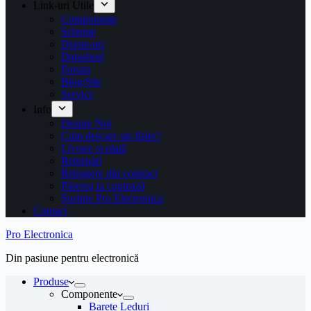
Link-uri Utile
Componente
Scheme
Dump-uri
Datasheet
Forum
Blog/Site
Service
Info
Despre Noi
Cum descarc un fişier?
Livrare și plată
Returnări
Retragere din contract
Părerea ta contează
Susține Pro Electronica
Contact
Pro Electronica
Din pasiune pentru electronică
Produse
Componente
Barete Leduri