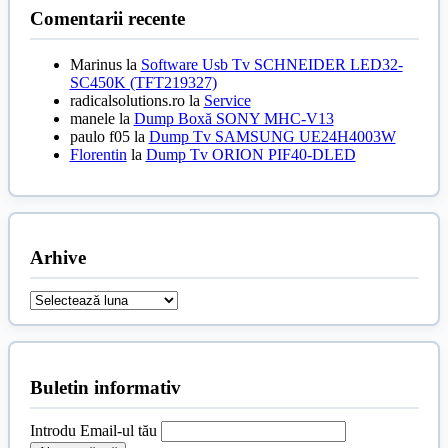
Comentarii recente
Marinus
la
Software Usb Tv SCHNEIDER LED32-
SC450K (TFT219327)
radicalsolutions.ro
la
Service
manele
la
Dump Boxă SONY MHC-V13
paulo f05
la
Dump Tv SAMSUNG UE24H4003W
Florentin
la
Dump Tv ORION PIF40-DLED
Arhive
Arhive
Buletin informativ
Introdu Email-ul tău