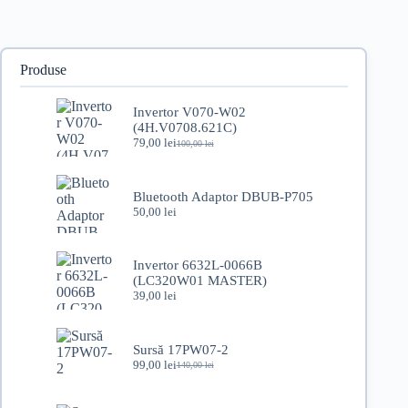
1)
+
DUMP
Produse
Invertor V070-W02
(4H.V0708.621C)
79,00
lei
100,00
lei
Prețul
Prețul
inițial
curent
a
este:
fost:
79,00 lei.
Bluetooth Adaptor DBUB-P705
100,00 lei.
50,00
lei
Invertor 6632L-0066B
(LC320W01 MASTER)
39,00
lei
Sursă 17PW07-2
99,00
lei
140,00
lei
Prețul
Prețul
inițial
curent
a
este: