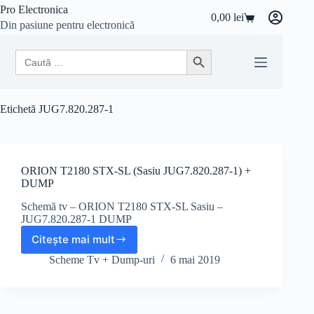
Sari
Pro Electronica
0,00
lei
la
Coș
Din pasiune pentru electronică
conținut
de
cumpărături
Search
Search Button
for:
Etichetă
JUG7.820.287-1
ORION T2180 STX-SL (Sasiu JUG7.820.287-1) +
DUMP
Schemă tv – ORION T2180 STX-SL Sasiu –
JUG7.820.287-1 DUMP
Citește mai mult
ORION
T2180
Scheme Tv + Dump-uri
6 mai 2019
STX-
SL
(Sasiu
JUG7.820.287-