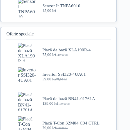
fost:
99,00 lei.
Senzor Ir TNPA6010
140,00 lei.
45,00
lei
Oferte speciale
Placă de bază XLA190R-4
75,00
lei
110,00
lei
Prețul
Prețul
inițial
curent
a
este:
fost:
75,00 lei.
Invertor SSI320-4UA01
110,00 lei.
59,00
lei
75,00
lei
Prețul
Prețul
inițial
curent
a
este:
fost:
59,00 lei.
Placă de bază BN41-01761A
75,00 lei.
139,00
lei
150,00
lei
Prețul
Prețul
inițial
curent
a
este:
fost:
139,00 lei.
Placă T-Con 32M04 C04 CTRL
150,00 lei.
79,00
lei
100,00
lei
Prețul
Prețul