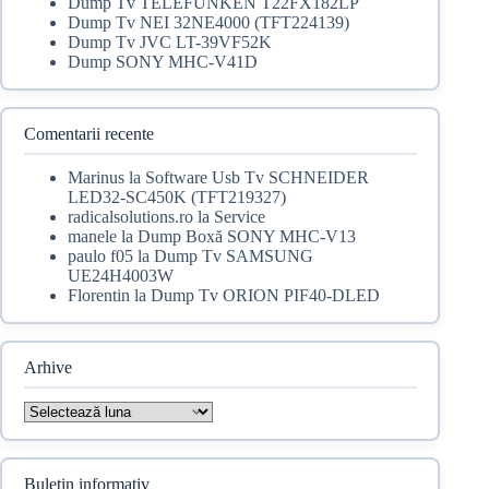
Dump Tv TELEFUNKEN T22FX182LP
Dump Tv NEI 32NE4000 (TFT224139)
Dump Tv JVC LT-39VF52K
Dump SONY MHC-V41D
Comentarii recente
Marinus
la
Software Usb Tv SCHNEIDER
LED32-SC450K (TFT219327)
radicalsolutions.ro
la
Service
manele
la
Dump Boxă SONY MHC-V13
paulo f05
la
Dump Tv SAMSUNG
UE24H4003W
Florentin
la
Dump Tv ORION PIF40-DLED
Arhive
Arhive
Buletin informativ