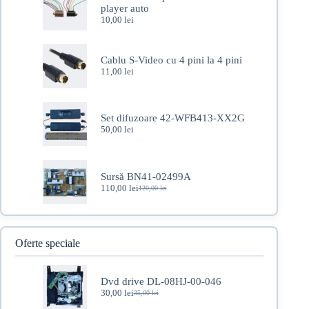
player auto
10,00
lei
Cablu S-Video cu 4 pini la 4 pini
11,00
lei
Set difuzoare 42-WFB413-XX2G
50,00
lei
Sursă BN41-02499A
110,00
lei
120,00
lei
Prețul
Prețul
inițial
curent
a
este:
fost:
110,00 lei.
120,00 lei.
Oferte speciale
Dvd drive DL-08HJ-00-046
30,00
lei
35,00
lei
Prețul
Prețul
inițial
curent