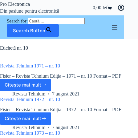
Sari
Pro Electronica
0,00
lei
la
Coș
Din pasiune pentru electronică
conținut
de
cumpărături
Search for:
Search Button
Etichetă
nr. 10
Revista Tehnium 1971 – nr. 10
Fișier – Revista Tehnium Ediția – 1971 – nr. 10 Format – PDF
Citește mai mult
Revista
Tehnium
Revista Tehnium
7 august 2021
1971
Revista Tehnium 1972 – nr. 10
–
Fișier – Revista Tehnium Ediția – 1972 – nr. 10 Format – PDF
nr.
10
Citește mai mult
Revista
Tehnium
Revista Tehnium
7 august 2021
1972
Revista Tehnium 1973 – nr. 10