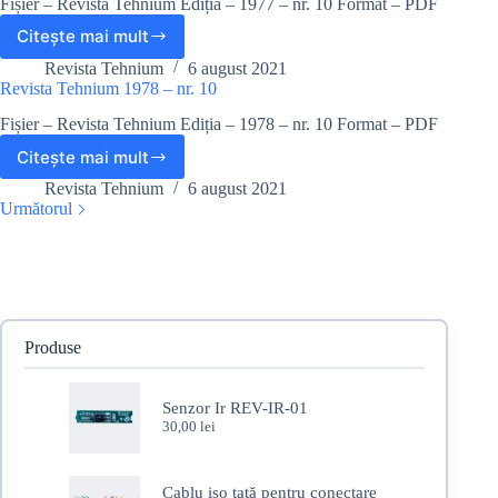
Fișier – Revista Tehnium Ediția – 1977 – nr. 10 Format – PDF
nr.
10
Citește mai mult
Revista
Tehnium
Revista Tehnium
6 august 2021
1977
Revista Tehnium 1978 – nr. 10
–
Fișier – Revista Tehnium Ediția – 1978 – nr. 10 Format – PDF
nr.
10
Citește mai mult
Revista
Tehnium
Revista Tehnium
6 august 2021
1978
Următorul
–
nr.
10
Produse
Senzor Ir REV-IR-01
30,00
lei
Cablu iso tată pentru conectare