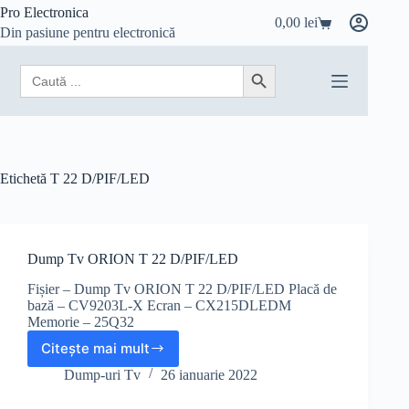
Sari
Pro Electronica
0,00
lei
la
Coș
Din pasiune pentru electronică
conținut
de
cumpărături
Search
Search Button
for:
Etichetă
T 22 D/PIF/LED
Dump Tv ORION T 22 D/PIF/LED
Fișier – Dump Tv ORION T 22 D/PIF/LED Placă de
bază – CV9203L-X Ecran – CX215DLEDM
Memorie – 25Q32
Citește mai mult
Dump
Tv
Dump-uri Tv
26 ianuarie 2022
ORION
T