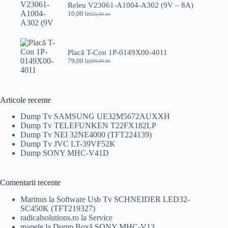
25,00 lei.
Releu V23061-A1004-A302 (9V – 8A)
10,00
lei
25,00
lei
Prețul
Prețul
inițial
curent
a
este:
fost:
10,00 lei.
25,00 lei.
Placă T-Con 1P-0149X00-4011
79,00
lei
99,00
lei
Prețul
Prețul
inițial
curent
a
este:
fost:
79,00 lei.
99,00 lei.
Articole recente
Dump Tv SAMSUNG UE32M5672AUXXH
Dump Tv TELEFUNKEN T22FX182LP
Dump Tv NEI 32NE4000 (TFT224139)
Dump Tv JVC LT-39VF52K
Dump SONY MHC-V41D
Comentarii recente
Marinus
la
Software Usb Tv SCHNEIDER LED32-
SC450K (TFT219327)
radicalsolutions.ro
la
Service
manele
la
Dump Boxă SONY MHC-V13