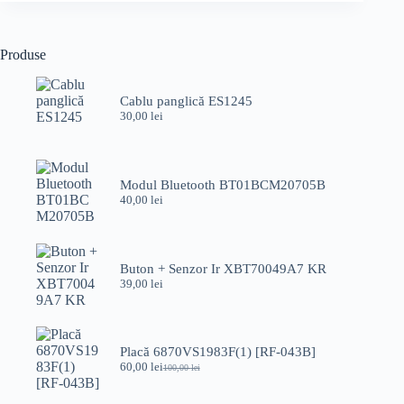
22
D/PIF/LED
Produse
Cablu panglică ES1245
30,00
lei
Modul Bluetooth BT01BCM20705B
40,00
lei
Buton + Senzor Ir XBT70049A7 KR
39,00
lei
Placă 6870VS1983F(1) [RF-043B]
60,00
lei
100,00
lei
Prețul
Prețul
inițial
curent
a
este: