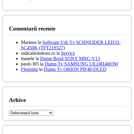
Comentarii recente
Marinus
la
Software Usb Tv SCHNEIDER LED32-
SC450K (TFT219327)
radicalsolutions.ro
la
Service
manele
la
Dump Boxă SONY MHC-V13
paulo f05
la
Dump Tv SAMSUNG UE24H4003W
Florentin
la
Dump Tv ORION PIF40-DLED
Arhive
Arhive