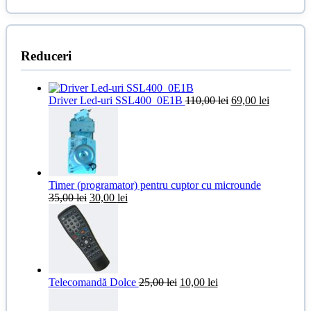
Reduceri
Prețul
Prețul
Driver Led-uri SSL400_0E1B
110,00
lei
69,00
lei
inițial
curent
a
este:
fost:
69,00 lei.
110,00 lei.
Timer (programator) pentru cuptor cu microunde
Prețul
Prețul
35,00
lei
30,00
lei
inițial
curent
a
este:
fost:
30,00 lei.
35,00 lei.
Prețul
Prețul
Telecomandă Dolce
25,00
lei
10,00
lei
inițial
curent
a
este: