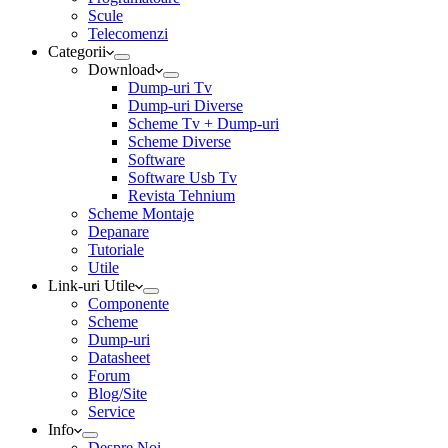
Scule
Telecomenzi
Categorii
Download
Dump-uri Tv
Dump-uri Diverse
Scheme Tv + Dump-uri
Scheme Diverse
Software
Software Usb Tv
Revista Tehnium
Scheme Montaje
Depanare
Tutoriale
Utile
Link-uri Utile
Componente
Scheme
Dump-uri
Datasheet
Forum
Blog/Site
Service
Info
Despre Noi