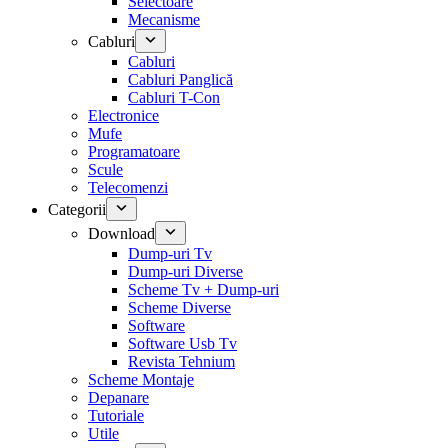
Selectoare
Mecanisme
Cabluri
Cabluri
Cabluri Panglică
Cabluri T-Con
Electronice
Mufe
Programatoare
Scule
Telecomenzi
Categorii
Download
Dump-uri Tv
Dump-uri Diverse
Scheme Tv + Dump-uri
Scheme Diverse
Software
Software Usb Tv
Revista Tehnium
Scheme Montaje
Depanare
Tutoriale
Utile