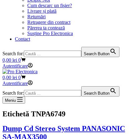
Cum descarc un fişier?
Livrare și plată
Returnări
Retragere din contract
Părerea ta contează
Susține Pro Electronica
Contact
Search for:
Search Button
Coș
0,00
lei
0
de
Autentificare
cumpărături
Coș
0,00
lei
0
de
Autentificare
cumpărături
Search for:
Search Button
Meniu
Etichetă
TNPA6749
Dump Cd Stereo System PANASONIC
SA-MAX3500