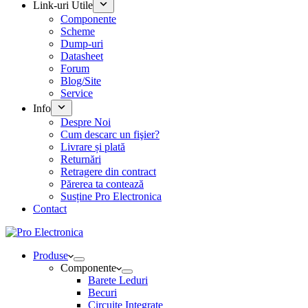
Link-uri Utile
Componente
Scheme
Dump-uri
Datasheet
Forum
Blog/Site
Service
Info
Despre Noi
Cum descarc un fişier?
Livrare și plată
Returnări
Retragere din contract
Părerea ta contează
Susține Pro Electronica
Contact
Produse
Componente
Barete Leduri
Becuri
Circuite Integrate