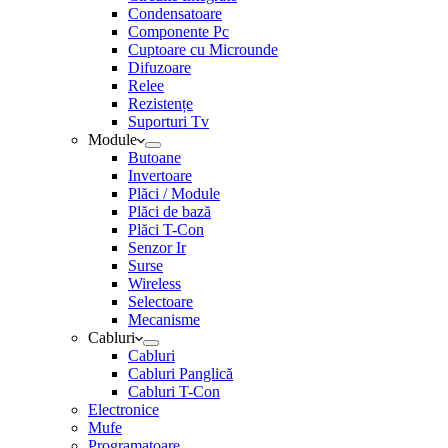
Condensatoare
Componente Pc
Cuptoare cu Microunde
Difuzoare
Relee
Rezistențe
Suporturi Tv
Module
Butoane
Invertoare
Plăci / Module
Plăci de bază
Plăci T-Con
Senzor Ir
Surse
Wireless
Selectoare
Mecanisme
Cabluri
Cabluri
Cabluri Panglică
Cabluri T-Con
Electronice
Mufe
Programatoare