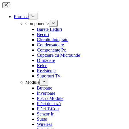
Sari
la
conținut
Produse
Componente
Barete Leduri
Becuri
Circuite Integrate
Condensatoare
Componente Pc
Cuptoare cu Microunde
Difuzoare
Relee
Rezistențe
Suporturi Tv
Module
Butoane
Invertoare
Plăci / Module
Plăci de bază
Plăci T-Con
Senzor Ir
Surse
Wireless