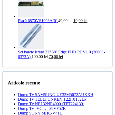
fost:
10,00 lei.
25,00 lei.
Prețul
Prețul
Placă 6870VS1993A(0)
49,00
lei
10,00
lei
inițial
curent
a
este:
fost:
10,00 lei.
49,00 lei.
Set barete leduri 32" V6 Edge FHD REV1.0 (3660L-
Prețul
Prețul
0373A)
100,00
lei
70,00
lei
inițial
curent
a
este:
fost:
70,00 lei.
100,00 lei.
Articole recente
Dump Tv SAMSUNG UE32M5672AUXXH
Dump Tv TELEFUNKEN T22FX182LP
Dump Tv NEI 32NE4000 (TFT224139)
Dump Tv JVC LT-39VF52K
Dump SONY MHC-V41D