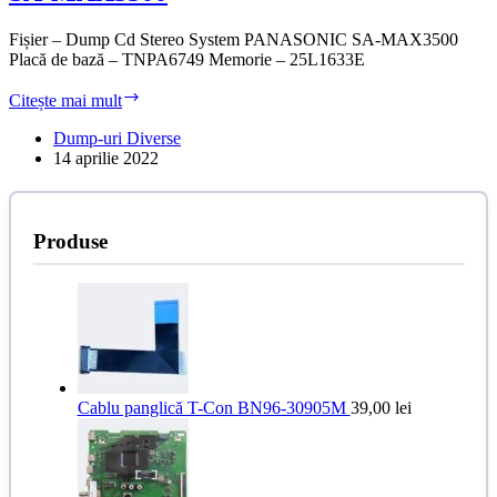
Fișier – Dump Cd Stereo System PANASONIC SA-MAX3500
Placă de bază – TNPA6749 Memorie – 25L1633E
Dump
Citește mai mult
Cd
Stereo
Dump-uri Diverse
System
14 aprilie 2022
PANASONIC
SA-
MAX3500
Produse
Cablu panglică T-Con BN96-30905M
39,00
lei