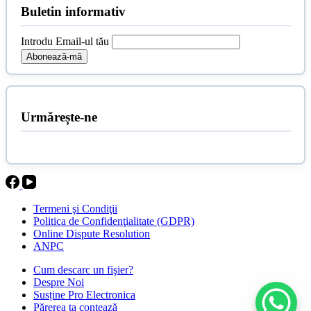
Buletin informativ
Introdu Email-ul tău
Urmărește-ne
Termeni şi Condiţii
Politica de Confidenţialitate (GDPR)
Online Dispute Resolution
ANPC
Cum descarc un fişier?
Despre Noi
Susține Pro Electronica
Părerea ta contează