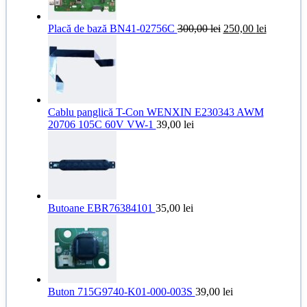
Prețul
Prețul
Placă de bază BN41-02756C
300,00
lei
250,00
lei
inițial
curent
a
este:
fost:
250,00 le
300,00 lei.
Cablu panglică T-Con WENXIN E230343 AWM
20706 105C 60V VW-1
39,00
lei
Butoane EBR76384101
35,00
lei
Buton 715G9740-K01-000-003S
39,00
lei