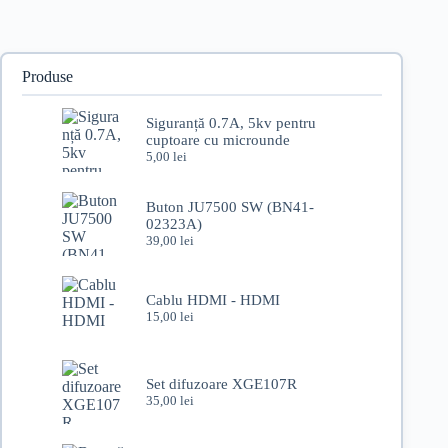
Produse
Siguranță 0.7A, 5kv pentru
cuptoare cu microunde
5,00
lei
Buton JU7500 SW (BN41-
02323A)
39,00
lei
Cablu HDMI - HDMI
15,00
lei
Set difuzoare XGE107R
35,00
lei