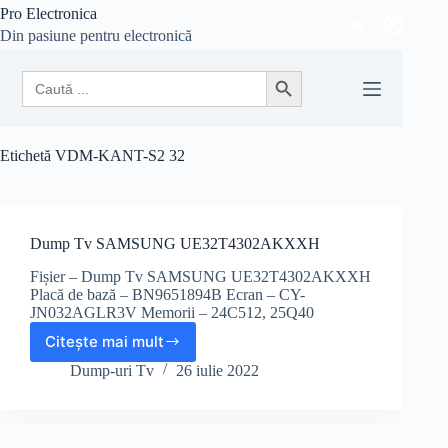
Sari
Pro Electronica
0,00
lei
la
Coș
Din pasiune pentru electronică
conținut
de
cumpărături
Search
Search Button
for:
Etichetă
VDM-KANT-S2 32
Dump Tv SAMSUNG UE32T4302AKXXH
Fișier – Dump Tv SAMSUNG UE32T4302AKXXH
Placă de bază – BN9651894B Ecran – CY-
JN032AGLR3V Memorii – 24C512, 25Q40
Citește mai mult
Dump
Tv
Dump-uri Tv
26 iulie 2022
SAMSUNG
UE32T4302AKXXH