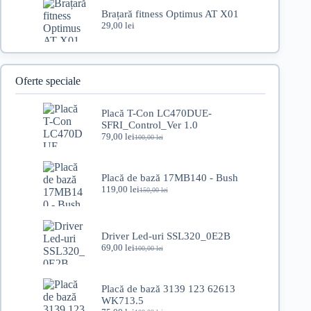
Brațară fitness Optimus AT X01
29,00
lei
Oferte speciale
Placă T-Con LC470DUE-
SFRI_Control_Ver 1.0
79,00
lei
100,00
lei
Prețul
Prețul
inițial
curent
a
este:
fost:
79,00 lei.
Placă de bază 17MB140 - Bush
100,00 lei.
119,00
lei
150,00
lei
Prețul
Prețul
inițial
curent
a
este:
fost:
119,00 lei.
Driver Led-uri SSL320_0E2B
150,00 lei.
69,00
lei
100,00
lei
Prețul
Prețul
inițial
curent
a
este:
fost:
69,00 lei.
Placă de bază 3139 123 62613
100,00 lei.
WK713.5