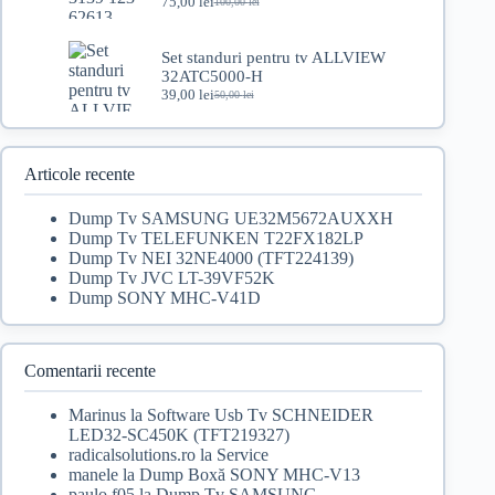
75,00
lei
100,00
lei
Prețul
Prețul
inițial
curent
a
este:
Set standuri pentru tv ALLVIEW
fost:
75,00 lei.
32ATC5000-H
100,00 lei.
39,00
lei
50,00
lei
Prețul
Prețul
inițial
curent
a
este:
fost:
39,00 lei.
50,00 lei.
Articole recente
Dump Tv SAMSUNG UE32M5672AUXXH
Dump Tv TELEFUNKEN T22FX182LP
Dump Tv NEI 32NE4000 (TFT224139)
Dump Tv JVC LT-39VF52K
Dump SONY MHC-V41D
Comentarii recente
Marinus
la
Software Usb Tv SCHNEIDER
LED32-SC450K (TFT219327)
radicalsolutions.ro
la
Service
manele
la
Dump Boxă SONY MHC-V13
paulo f05
la
Dump Tv SAMSUNG