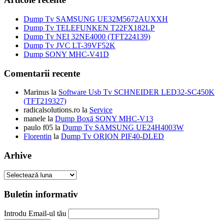
fost:
10,00 lei.
49,00 lei.
Dump Tv SAMSUNG UE32M5672AUXXH
Dump Tv TELEFUNKEN T22FX182LP
Dump Tv NEI 32NE4000 (TFT224139)
Dump Tv JVC LT-39VF52K
Dump SONY MHC-V41D
Comentarii recente
Marinus
la
Software Usb Tv SCHNEIDER LED32-SC450K
(TFT219327)
radicalsolutions.ro
la
Service
manele
la
Dump Boxă SONY MHC-V13
paulo f05
la
Dump Tv SAMSUNG UE24H4003W
Florentin
la
Dump Tv ORION PIF40-DLED
Arhive
Arhive
Buletin informativ
Introdu Email-ul tău