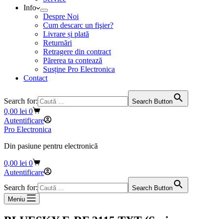
Info
Despre Noi
Cum descarc un fişier?
Livrare și plată
Returnări
Retragere din contract
Părerea ta contează
Susține Pro Electronica
Contact
Search for:
Search Button
Coș
0,00
lei
0
de
Autentificare
cumpărături
Pro Electronica
Din pasiune pentru electronică
Coș
0,00
lei
0
de
Autentificare
cumpărături
Search for:
Search Button
Meniu