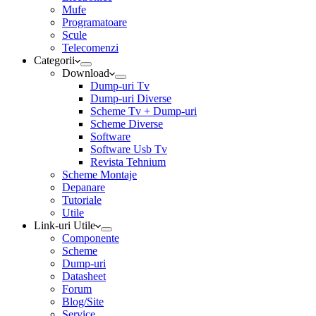
Mufe
Programatoare
Scule
Telecomenzi
Categorii
Download
Dump-uri Tv
Dump-uri Diverse
Scheme Tv + Dump-uri
Scheme Diverse
Software
Software Usb Tv
Revista Tehnium
Scheme Montaje
Depanare
Tutoriale
Utile
Link-uri Utile
Componente
Scheme
Dump-uri
Datasheet
Forum
Blog/Site
Service