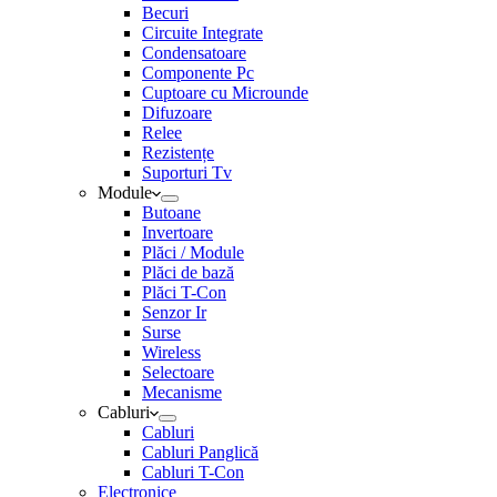
Becuri
Circuite Integrate
Condensatoare
Componente Pc
Cuptoare cu Microunde
Difuzoare
Relee
Rezistențe
Suporturi Tv
Module
Butoane
Invertoare
Plăci / Module
Plăci de bază
Plăci T-Con
Senzor Ir
Surse
Wireless
Selectoare
Mecanisme
Cabluri
Cabluri
Cabluri Panglică
Cabluri T-Con
Electronice