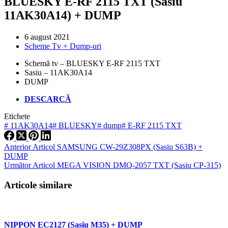
BLUESKY E-RF 2115 TXT (Sasiu
11AK30A14) + DUMP
6 august 2021
Scheme Tv + Dump-uri
Schemă tv – BLUESKY E-RF 2115 TXT
Sasiu – 11AK30A14
DUMP
DESCARCĂ
Etichete
#
11AK30A14
#
BLUESKY
#
dump
#
E-RF 2115 TXT
Anterior
Articol
SAMSUNG CW-29Z308PX (Sasiu S63B) +
DUMP
Următor
Articol
MEGA VISION DMQ-2057 TXT (Sasiu CP-315)
Articole similare
NIPPON EC2127 (Sasiu M35) + DUMP