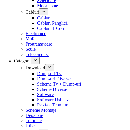
Selectoare
Mecanisme
Cabluri
Cabluri
Cabluri Panglică
Cabluri T-Con
Electronice
Mufe
Programatoare
Scule
Telecomenzi
Categorii
Download
Dump-uri Tv
Dump-uri Diverse
Scheme Tv + Dump-uri
Scheme Diverse
Software
Software Usb Tv
Revista Tehnium
Scheme Montaje
Depanare
Tutoriale
Utile