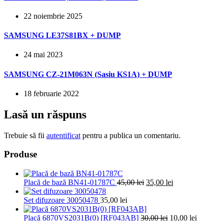
22 noiembrie 2025
SAMSUNG LE37S81BX + DUMP
24 mai 2023
SAMSUNG CZ-21M063N (Sasiu KS1A) + DUMP
18 februarie 2022
Lasă un răspuns
Trebuie să fii
autentificat
pentru a publica un comentariu.
Produse
Prețul
Prețul
Placă de bază BN41-01787C
45,00
lei
35,00
lei
inițial
curent
a
este:
Set difuzoare 30050478
35,00
lei
fost:
35,00 lei.
45,00 lei.
Prețul
Prețul
Placă 6870VS2031B(0) [RF043AB]
30,00
lei
10,00
lei