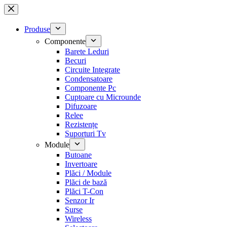
Sari
la
conținut
Produse
Componente
Barete Leduri
Becuri
Circuite Integrate
Condensatoare
Componente Pc
Cuptoare cu Microunde
Difuzoare
Relee
Rezistențe
Suporturi Tv
Module
Butoane
Invertoare
Plăci / Module
Plăci de bază
Plăci T-Con
Senzor Ir
Surse
Wireless