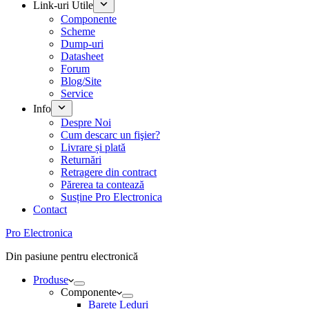
Link-uri Utile
Componente
Scheme
Dump-uri
Datasheet
Forum
Blog/Site
Service
Info
Despre Noi
Cum descarc un fişier?
Livrare și plată
Returnări
Retragere din contract
Părerea ta contează
Susține Pro Electronica
Contact
Pro Electronica
Din pasiune pentru electronică
Produse
Componente
Barete Leduri