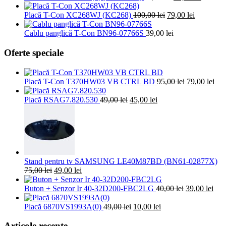
inițial
curent
Prețul
a
Prețul
este:
Placă T-Con XC268WJ (KC268)
100,00
lei
79,00
lei
inițial
fost:
curent
10,00 le
a
30,00 lei.
este:
Cablu panglică T-Con BN96-07766S
39,00
lei
fost:
79,00 lei.
100,00 lei.
Oferte speciale
Prețul
Pre
Placă T-Con T370HW03 VB CTRL BD
95,00
lei
79,00
lei
inițial
cur
Prețul
Prețul
a
este
Placă RSAG7.820.530
49,00
lei
45,00
lei
inițial
curent
fost:
79,0
a
este:
95,00 lei.
fost:
45,00 lei.
49,00 lei.
Stand pentru tv SAMSUNG LE40M87BD (BN61-02877X)
Prețul
Prețul
75,00
lei
49,00
lei
inițial
curent
a
este:
Prețul
Preț
Buton + Senzor Ir 40-32D200-FBC2LG
40,00
lei
39,00
lei
fost:
49,00 lei.
inițial
cure
75,00 lei.
Prețul
Prețul
a
este
Placă 6870VS1993A(0)
49,00
lei
10,00
lei
inițial
curent
fost:
39,0
a
este:
40,00 lei.
Articole recente