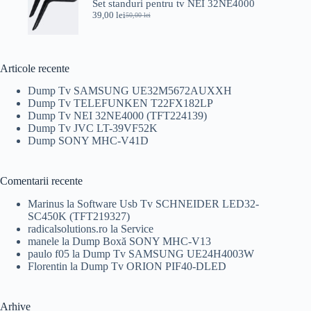
Set standuri pentru tv NEI 32NE4000
39,00
lei
50,00
lei
Prețul
Prețul
inițial
curent
a
este:
fost:
39,00 lei.
50,00 lei.
Articole recente
Dump Tv SAMSUNG UE32M5672AUXXH
Dump Tv TELEFUNKEN T22FX182LP
Dump Tv NEI 32NE4000 (TFT224139)
Dump Tv JVC LT-39VF52K
Dump SONY MHC-V41D
Comentarii recente
Marinus
la
Software Usb Tv SCHNEIDER LED32-
SC450K (TFT219327)
radicalsolutions.ro
la
Service
manele
la
Dump Boxă SONY MHC-V13
paulo f05
la
Dump Tv SAMSUNG UE24H4003W
Florentin
la
Dump Tv ORION PIF40-DLED
Arhive