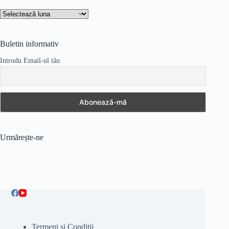
Arhive
Buletin informativ
Introdu Email-ul tău
Urmărește-ne
Termeni şi Condiţii