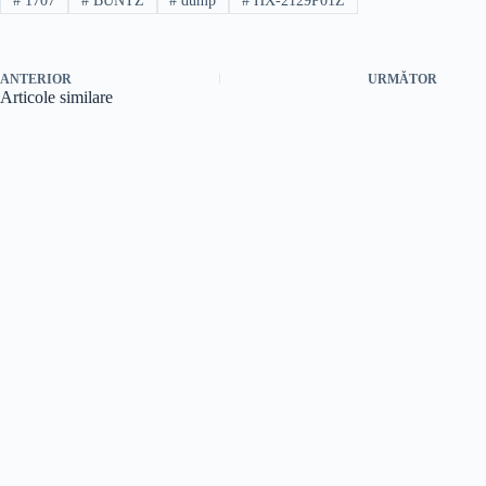
#
1707
#
BUNTZ
#
dump
#
HX-2129P01Z
ANTERIOR
URMĂTOR
Articole similare