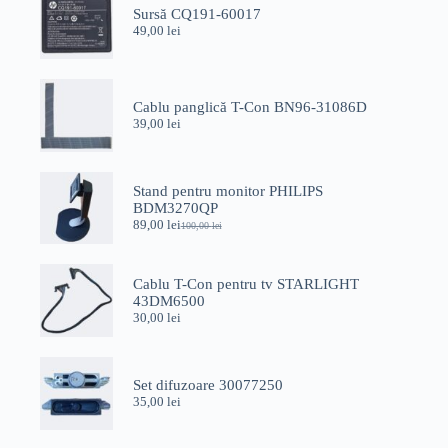
Sursă CQ191-60017
49,00
lei
Cablu panglică T-Con BN96-31086D
39,00
lei
Stand pentru monitor PHILIPS
BDM3270QP
89,00
lei
100,00
lei
Prețul
Prețul
inițial
curent
a
este:
fost:
89,00 lei.
Cablu T-Con pentru tv STARLIGHT
100,00 lei.
43DM6500
30,00
lei
Set difuzoare 30077250
35,00
lei