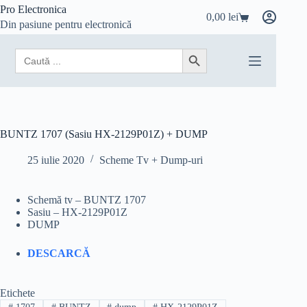
Sari
Pro Electronica
0,00
lei
la
Coș
Din pasiune pentru electronică
conținut
de
cumpărături
Search
Search Button
for:
BUNTZ 1707 (Sasiu HX-2129P01Z) + DUMP
25 iulie 2020
Scheme Tv + Dump-uri
Schemă tv – BUNTZ 1707
Sasiu – HX-2129P01Z
DUMP
DESCARCĂ
Etichete