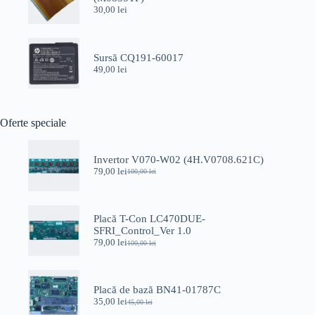
30,00
lei
Sursă CQ191-60017
49,00
lei
Oferte speciale
Invertor V070-W02 (4H.V0708.621C)
79,00
lei
100,00
lei
Prețul
Prețul
inițial
curent
a
este:
fost:
79,00 lei.
Placă T-Con LC470DUE-
100,00 lei.
SFRI_Control_Ver 1.0
79,00
lei
100,00
lei
Prețul
Prețul
inițial
curent
a
este:
fost:
79,00 lei.
Placă de bază BN41-01787C
100,00 lei.
35,00
lei
45,00
lei
Prețul
Prețul