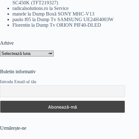
SC450K (TFT219327)
radicalsolutions.ro
la
Service
manele
la
Dump Boxă SONY MHC-V13
paulo f05
la
Dump Tv SAMSUNG UE24H4003W
Florentin
la
Dump Tv ORION PIF40-DLED
Arhive
Arhive
Buletin informativ
Introdu Email-ul tău
Urmărește-ne