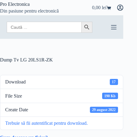
Sari
Pro Electronica
0,00
lei
la
Coș
Din pasiune pentru electronică
conținut
de
cumpărături
Search
Search Button
for:
Dump Tv LG 20LS1R-ZK
Download
17
File Size
190 Kb
Create Date
29 august 2022
Trebuie să fii autentificat pentru download.