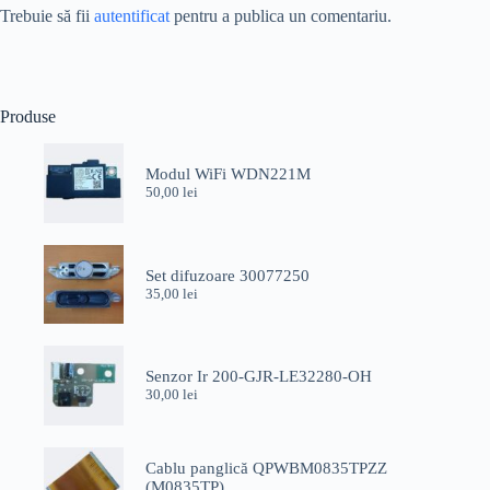
Trebuie să fii
autentificat
pentru a publica un comentariu.
Produse
Modul WiFi WDN221M
50,00
lei
Set difuzoare 30077250
35,00
lei
Senzor Ir 200-GJR-LE32280-OH
30,00
lei
Cablu panglică QPWBM0835TPZZ
(M0835TP)