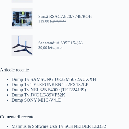
inițial
curent
a
este:
fost:
35,00 lei.
45,00 lei.
Sursă RSAG7.820.7748/ROH
119,00
lei
150,00
lei
Prețul
Prețul
inițial
curent
a
este:
fost:
119,00 lei.
150,00 lei.
Set standuri 395D15-(A)
39,00
lei
55,00
lei
Prețul
Prețul
inițial
curent
a
este:
fost:
39,00 lei.
55,00 lei.
Articole recente
Dump Tv SAMSUNG UE32M5672AUXXH
Dump Tv TELEFUNKEN T22FX182LP
Dump Tv NEI 32NE4000 (TFT224139)
Dump Tv JVC LT-39VF52K
Dump SONY MHC-V41D
Comentarii recente
Marinus
la
Software Usb Tv SCHNEIDER LED32-