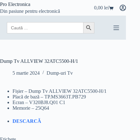
Sari
Pro Electronica
0,00
lei
la
Coș
Din pasiune pentru electronică
conținut
de
cumpărături
Search
Search Button
for:
Dump Tv ALLVIEW 32ATC5500-H/1
5 martie 2024
Dump-uri Tv
Fișier – Dump Tv ALLVIEW 32ATC5500-H/1
Placă de bază – TP.MS3663T.PB729
Ecran – V320BJ8.Q01 C1
Memorie – 25Q64
DESCARCĂ
Etichete