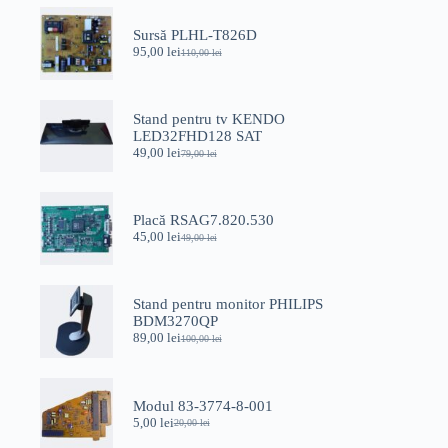
Sursă PLHL-T826D
95,00
lei
110,00
lei
Prețul
Prețul
inițial
curent
a
este:
fost:
95,00 lei.
Stand pentru tv KENDO
110,00 lei.
LED32FHD128 SAT
49,00
lei
79,00
lei
Prețul
Prețul
inițial
curent
a
este:
fost:
49,00 lei.
Placă RSAG7.820.530
79,00 lei.
45,00
lei
49,00
lei
Prețul
Prețul
inițial
curent
a
este:
fost:
45,00 lei.
Stand pentru monitor PHILIPS
49,00 lei.
BDM3270QP
89,00
lei
100,00
lei
Prețul
Prețul
inițial
curent
a
este:
fost:
89,00 lei.
Modul 83-3774-8-001
100,00 lei.
5,00
lei
20,00
lei
Prețul
Prețul
inițial
curent