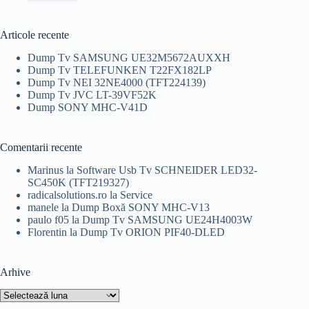
a
este:
fost:
5,00 lei.
20,00 lei.
Articole recente
Dump Tv SAMSUNG UE32M5672AUXXH
Dump Tv TELEFUNKEN T22FX182LP
Dump Tv NEI 32NE4000 (TFT224139)
Dump Tv JVC LT-39VF52K
Dump SONY MHC-V41D
Comentarii recente
Marinus
la
Software Usb Tv SCHNEIDER LED32-
SC450K (TFT219327)
radicalsolutions.ro
la
Service
manele
la
Dump Boxă SONY MHC-V13
paulo f05
la
Dump Tv SAMSUNG UE24H4003W
Florentin
la
Dump Tv ORION PIF40-DLED
Arhive
Arhive