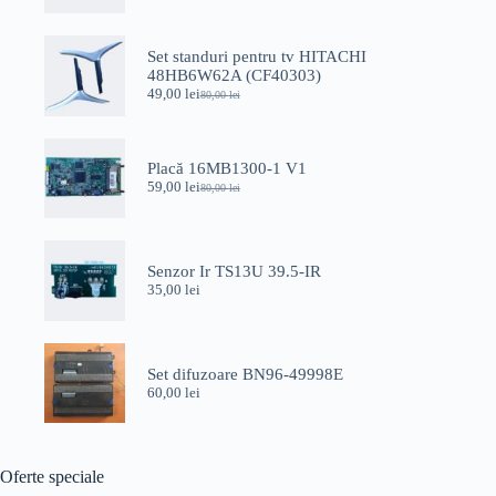
inițial
curent
a
este:
fost:
79,00 lei.
Set standuri pentru tv HITACHI
100,00 lei.
48HB6W62A (CF40303)
49,00
lei
80,00
lei
Prețul
Prețul
inițial
curent
a
este:
fost:
49,00 lei.
Placă 16MB1300-1 V1
80,00 lei.
59,00
lei
80,00
lei
Prețul
Prețul
inițial
curent
a
este:
fost:
59,00 lei.
80,00 lei.
Senzor Ir TS13U 39.5-IR
35,00
lei
Set difuzoare BN96-49998E
60,00
lei
Oferte speciale