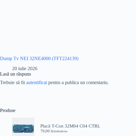
Dump Tv NEI 32NE4000 (TFT224139)
20 iulie 2026
Lasă un răspuns
Trebuie să fii
autentificat
pentru a publica un comentariu.
Produse
Placă T-Con 32M04 C04 CTRL
79,00
lei
100,00
lei
Prețul
Prețul