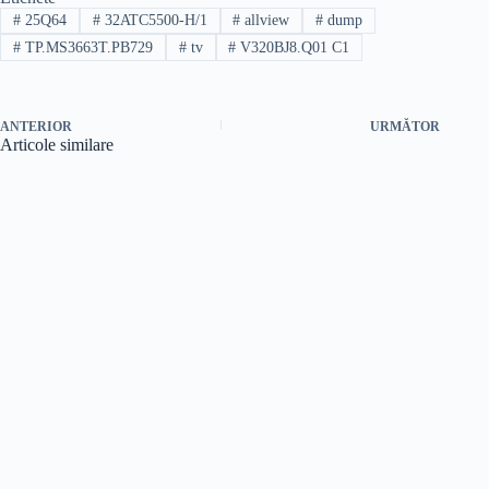
#
25Q64
#
32ATC5500-H/1
#
allview
#
dump
#
TP.MS3663T.PB729
#
tv
#
V320BJ8.Q01 C1
ANTERIOR
URMĂTOR
Articole similare