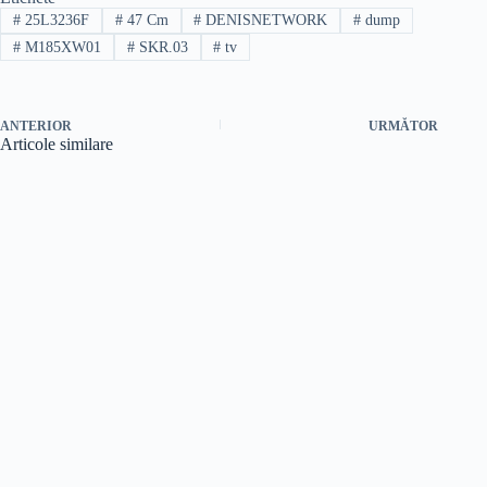
#
25L3236F
#
47 Cm
#
DENISNETWORK
#
dump
#
M185XW01
#
SKR.03
#
tv
ANTERIOR
URMĂTOR
Articole similare