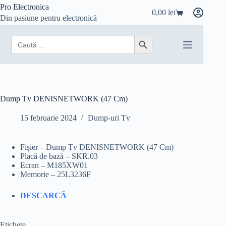
Sari
Pro Electronica
0,00
lei
la
Coș
Din pasiune pentru electronică
conținut
de
cumpărături
Search
Search Button
for:
Dump Tv DENISNETWORK (47 Cm)
15 februarie 2024
Dump-uri Tv
Fișier – Dump Tv DENISNETWORK (47 Cm)
Placă de bază – SKR.03
Ecran – M185XW01
Memorie – 25L3236F
DESCARCĂ
Etichete