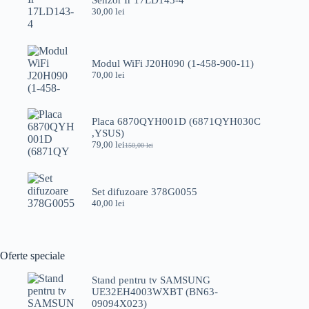
30,00
lei
Modul WiFi J20H090 (1-458-900-11)
70,00
lei
Placa 6870QYH001D (6871QYH030C
,YSUS)
79,00
lei
150,00
lei
Prețul
Prețul
inițial
curent
a
este:
fost:
79,00 lei.
Set difuzoare 378G0055
150,00 lei.
40,00
lei
Oferte speciale
Stand pentru tv SAMSUNG
UE32EH4003WXBT (BN63-
09094X023)