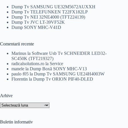
Dump Tv SAMSUNG UE32M5672AUXXH
Dump Tv TELEFUNKEN T22FX182LP
Dump Tv NEI 32NE4000 (TFT224139)
Dump Tv JVC LT-39VF52K
Dump SONY MHC-V41D
Comentarii recente
Marinus
la
Software Usb Tv SCHNEIDER LED32-
SC450K (TFT219327)
radicalsolutions.ro
la
Service
manele
la
Dump Boxă SONY MHC-V13
paulo f05
la
Dump Tv SAMSUNG UE24H4003W
Florentin
la
Dump Tv ORION PIF40-DLED
Arhive
Arhive
Buletin informativ