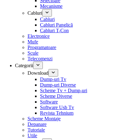
Selectoare
Mecanisme
Cabluri
Cabluri
Cabluri Panglică
Cabluri T-Con
Electronice
Mufe
Programatoare
Scule
Telecomenzi
Categorii
Download
Dump-uri Tv
Dump-uri Diverse
Scheme Tv + Dump-uri
Scheme Diverse
Software
Software Usb Tv
Revista Tehnium
Scheme Montaje
Depanare
Tutoriale
Utile