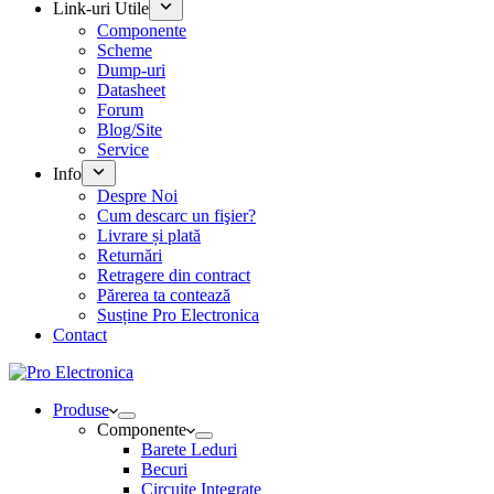
Link-uri Utile
Componente
Scheme
Dump-uri
Datasheet
Forum
Blog/Site
Service
Info
Despre Noi
Cum descarc un fişier?
Livrare și plată
Returnări
Retragere din contract
Părerea ta contează
Susține Pro Electronica
Contact
Produse
Componente
Barete Leduri
Becuri
Circuite Integrate