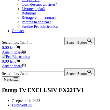
Cum descarc un fişier?
Livrare și plată
Returnări
Retragere din contract
Părerea ta contează
Susține Pro Electronica
Contact
Search for:
Search Button
Coș
0,00
lei
0
de
Autentificare
cumpărături
Coș
0,00
lei
0
de
Autentificare
cumpărături
Search for:
Search Button
Meniu
Dump Tv EXCLUSIV EX22TV1
7 septembrie 2023
Dump-uri Tv