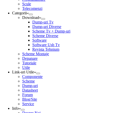
Scule
Telecomenzi
Categorii
Download
Dump-uri Tv
Dump-uri Diverse
Scheme Tv + Dump-uri
Scheme Diverse
Software
Software Usb Tv
Revista Tehnium
Scheme Montaje
Depanare
Tutoriale
Utile
Link-uri Utile
Componente
Scheme
Dump-uri
Datasheet
Forum
Blog/Site
Service
Info
Despre Noi