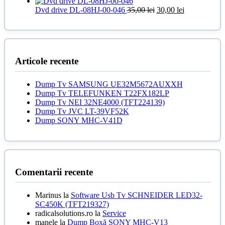
inițial
curent
25,00 lei.
a
este:
Prețul
Prețul
Dvd drive DL-08HJ-00-046
35,00
lei
30,00
lei
fost:
40,00 lei.
inițial
curent
50,00 lei.
a
este:
fost:
30,00 lei.
35,00 lei.
Articole recente
Dump Tv SAMSUNG UE32M5672AUXXH
Dump Tv TELEFUNKEN T22FX182LP
Dump Tv NEI 32NE4000 (TFT224139)
Dump Tv JVC LT-39VF52K
Dump SONY MHC-V41D
Comentarii recente
Marinus
la
Software Usb Tv SCHNEIDER LED32-
SC450K (TFT219327)
radicalsolutions.ro
la
Service
manele
la
Dump Boxă SONY MHC-V13