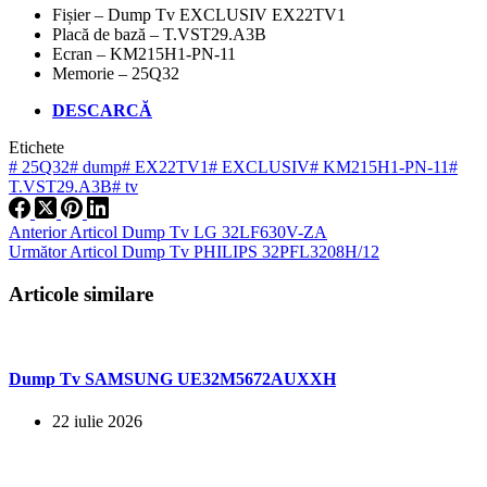
Fișier – Dump Tv EXCLUSIV EX22TV1
Placă de bază – T.VST29.A3B
Ecran – KM215H1-PN-11
Memorie – 25Q32
DESCARCĂ
Etichete
#
25Q32
#
dump
#
EX22TV1
#
EXCLUSIV
#
KM215H1-PN-11
#
T.VST29.A3B
#
tv
Anterior
Articol
Dump Tv LG 32LF630V-ZA
Următor
Articol
Dump Tv PHILIPS 32PFL3208H/12
Articole similare
Dump Tv SAMSUNG UE32M5672AUXXH
22 iulie 2026