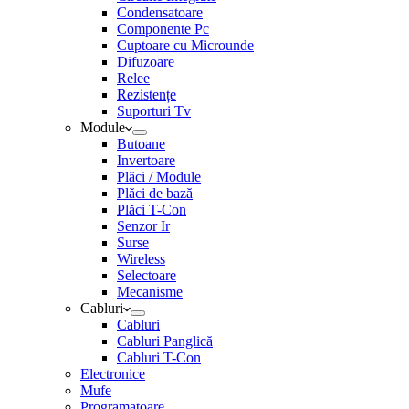
Condensatoare
Componente Pc
Cuptoare cu Microunde
Difuzoare
Relee
Rezistențe
Suporturi Tv
Module
Butoane
Invertoare
Plăci / Module
Plăci de bază
Plăci T-Con
Senzor Ir
Surse
Wireless
Selectoare
Mecanisme
Cabluri
Cabluri
Cabluri Panglică
Cabluri T-Con
Electronice
Mufe
Programatoare