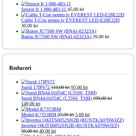
Senzor Ir 1-980-483-11
45,00
lei
Cablu T-Con pentru tv EVEREST LED-E28E22D
30,00
lei
Buton JU7500 SW (BN41-02323A)
39,00
lei
Reduceri
Prețul
Prețul
Sursă 17IPS72
110,00
lei
95,00
lei
inițial
curent
a
este:
Sursă BN44-01054C (L55S6_TSM)
199,00
lei
Prețul
Prețul
fost:
95,00 lei.
149,00
lei
inițial
curent
110,00 lei.
a
este:
Prețul
Prețul
Modul K7353BM
25,00
lei
5,00
lei
fost:
149,00 lei.
inițial
curent
199,00 lei.
a
este:
Invertor QKITS0052SN2B (RUNTKA070WJZZ)
Prețul
Prețul
fost:
5,00 lei.
50,00
lei
40,00
lei