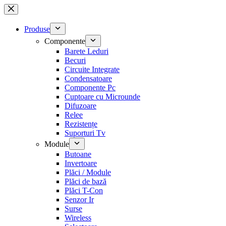
Sari
la
conținut
Produse
Componente
Barete Leduri
Becuri
Circuite Integrate
Condensatoare
Componente Pc
Cuptoare cu Microunde
Difuzoare
Relee
Rezistențe
Suporturi Tv
Module
Butoane
Invertoare
Plăci / Module
Plăci de bază
Plăci T-Con
Senzor Ir
Surse
Wireless