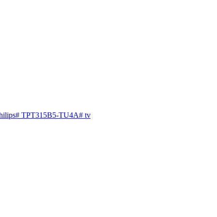
ilips
#
TPT315B5-TU4A
#
tv