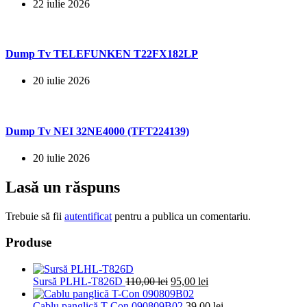
22 iulie 2026
Dump Tv TELEFUNKEN T22FX182LP
20 iulie 2026
Dump Tv NEI 32NE4000 (TFT224139)
20 iulie 2026
Lasă un răspuns
Trebuie să fii
autentificat
pentru a publica un comentariu.
Produse
Prețul
Prețul
Sursă PLHL-T826D
110,00
lei
95,00
lei
inițial
curent
a
este:
Cablu panglică T-Con 090809B02
39,00
lei