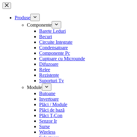
Sari
la
conținut
Produse
Componente
Barete Leduri
Becuri
Circuite Integrate
Condensatoare
Componente Pc
Cuptoare cu Microunde
Difuzoare
Relee
Rezistențe
Suporturi Tv
Module
Butoane
Invertoare
Plăci / Module
Plăci de bază
Plăci T-Con
Senzor Ir
Surse
Wireless