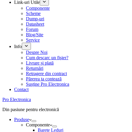
Link-uri Utile
Componente
Scheme
Dump-uri
Datasheet
Forum
Blog/Site
Service
Info
Despre Noi
Cum descarc un fişier?
Livrare și plată
Returnări
Retragere din contract
Părerea ta contează
Susține Pro Electronica
Contact
Pro Electronica
Din pasiune pentru electronică
Produse
Componente
Barete Leduri