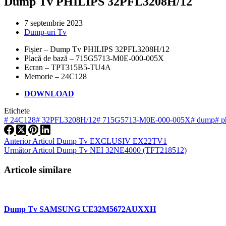
Dump Tv PHILIPS 32PFL3208H/12
7 septembrie 2023
Dump-uri Tv
Fișier – Dump Tv PHILIPS 32PFL3208H/12
Placă de bază – 715G5713-M0E-000-005X
Ecran – TPT315B5-TU4A
Memorie – 24C128
DOWNLOAD
Etichete
#
24C128
#
32PFL3208H/12
#
715G5713-M0E-000-005X
#
dump
#
ph
Anterior
Articol
Dump Tv EXCLUSIV EX22TV1
Următor
Articol
Dump Tv NEI 32NE4000 (TFT218512)
Articole similare
Dump Tv SAMSUNG UE32M5672AUXXH