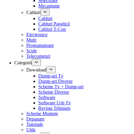
Selectoare
Mecanisme
Cabluri
Cabluri
Cabluri Panglică
Cabluri T-Con
Electronice
Mufe
Programatoare
Scule
Telecomenzi
Categorii
Download
Dump-uri Tv
Dump-uri Diverse
Scheme Tv + Dump-uri
Scheme Diverse
Software
Software Usb Tv
Revista Tehnium
Scheme Montaje
Depanare
Tutoriale
Utile