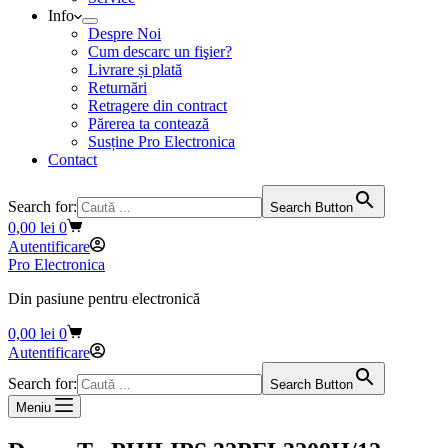
Info
Despre Noi
Cum descarc un fişier?
Livrare și plată
Returnări
Retragere din contract
Părerea ta contează
Susține Pro Electronica
Contact
Search for:
Search Button
Coș
0,00
lei
0
de
Autentificare
cumpărături
Pro Electronica
Din pasiune pentru electronică
Coș
0,00
lei
0
de
Autentificare
cumpărături
Search for:
Search Button
Meniu