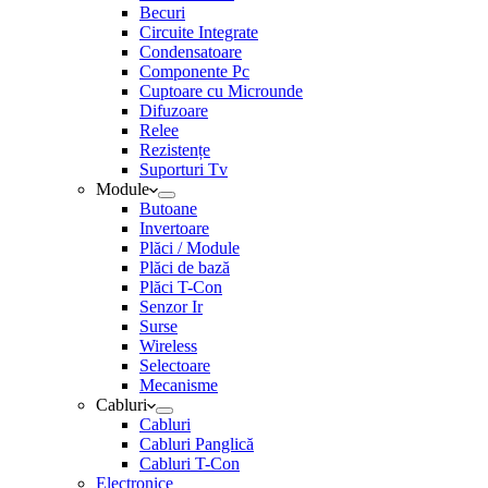
Becuri
Circuite Integrate
Condensatoare
Componente Pc
Cuptoare cu Microunde
Difuzoare
Relee
Rezistențe
Suporturi Tv
Module
Butoane
Invertoare
Plăci / Module
Plăci de bază
Plăci T-Con
Senzor Ir
Surse
Wireless
Selectoare
Mecanisme
Cabluri
Cabluri
Cabluri Panglică
Cabluri T-Con
Electronice