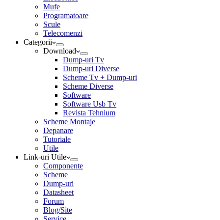
Mufe
Programatoare
Scule
Telecomenzi
Categorii
Download
Dump-uri Tv
Dump-uri Diverse
Scheme Tv + Dump-uri
Scheme Diverse
Software
Software Usb Tv
Revista Tehnium
Scheme Montaje
Depanare
Tutoriale
Utile
Link-uri Utile
Componente
Scheme
Dump-uri
Datasheet
Forum
Blog/Site
Service