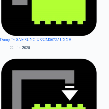
Dump Tv SAMSUNG UE32M5672AUXXH
22 iulie 2026