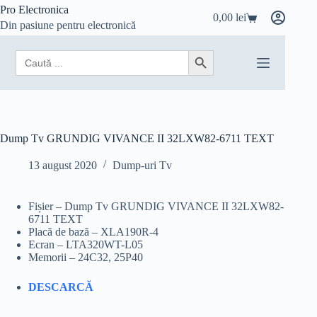
Sari
Pro Electronica
0,00
lei
la
Coș
Din pasiune pentru electronică
conținut
de
cumpărături
Search
Search Button
for:
Dump Tv GRUNDIG VIVANCE II 32LXW82-6711 TEXT
13 august 2020
Dump-uri Tv
Fișier – Dump Tv GRUNDIG VIVANCE II 32LXW82-
6711 TEXT
Placă de bază – XLA190R-4
Ecran – LTA320WT-L05
Memorii – 24C32, 25P40
DESCARCĂ