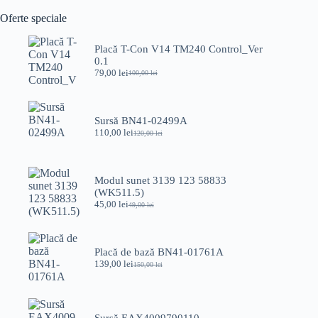
fost:
49,00 lei.
Oferte speciale
75,00 lei.
Placă T-Con V14 TM240 Control_Ver
0.1
79,00
lei
100,00
lei
Prețul
Prețul
inițial
curent
a
este:
fost:
79,00 lei.
Sursă BN41-02499A
100,00 lei.
110,00
lei
120,00
lei
Prețul
Prețul
inițial
curent
a
este:
fost:
110,00 lei.
Modul sunet 3139 123 58833
120,00 lei.
(WK511.5)
45,00
lei
49,00
lei
Prețul
Prețul
inițial
curent
a
este:
fost:
45,00 lei.
Placă de bază BN41-01761A
49,00 lei.
139,00
lei
150,00
lei
Prețul
Prețul
inițial
curent
a
este:
fost:
139,00 lei.
150,00 lei.
Sursă EAX4009790110