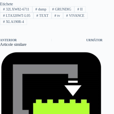
Etichete
#
32LXW82-6711
#
dump
#
GRUNDIG
#
II
#
LTA320WT-L05
#
TEXT
#
tv
#
VIVANCE
#
XLA190R-4
ANTERIOR
URMĂTOR
Articole similare