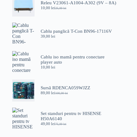
Releu V23061-A1004-A302 (9V – 8A)
10,00
lei
25,00
lei
Prețul
Prețul
inițial
curent
a
este:
fost:
10,00 lei.
25,00 lei.
Cablu panglică T-Con BN96-17116V
39,00
lei
Cablu iso mamă pentru conectare
player auto
10,00
lei
Sursă RDENCA059WJZZ
89,00
lei
100,00
lei
Prețul
Prețul
inițial
curent
a
este:
fost:
89,00 lei.
Set standuri pentru tv HISENSE
100,00 lei.
H50A6140
49,00
lei
75,00
lei
Prețul
Prețul
inițial
curent
a
este: