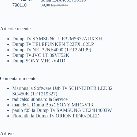
89,00
lei
100,00
lei
Prețul
Prețul
inițial
curent
a
este:
fost:
89,00 lei.
100,00 lei.
Articole recente
Dump Tv SAMSUNG UE32M5672AUXXH
Dump Tv TELEFUNKEN T22FX182LP
Dump Tv NEI 32NE4000 (TFT224139)
Dump Tv JVC LT-39VF52K
Dump SONY MHC-V41D
Comentarii recente
Marinus
la
Software Usb Tv SCHNEIDER LED32-
SC450K (TFT219327)
radicalsolutions.ro
la
Service
manele
la
Dump Boxă SONY MHC-V13
paulo f05
la
Dump Tv SAMSUNG UE24H4003W
Florentin
la
Dump Tv ORION PIF40-DLED
Arhive