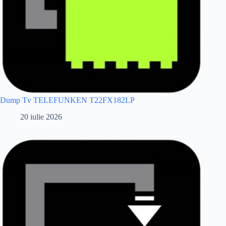
Dump Tv TELEFUNKEN T22FX182LP
20 iulie 2026