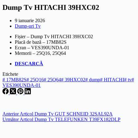
Dump Tv HITACHI 39HXC02
9 ianuarie 2026
Dump-uri Tv
Fișier – Dump Tv HITACHI 39HXC02
Placă de bază – 17MB82S
Ecran – VES390UNDA-01
Memorii – 25Q16, 25Q64
DESCARCĂ
Etichete
#
17MB82S
#
25Q16
#
25Q64
#
39HXC02
#
dump
#
HITACHI
#
tv
#
VES390UNDA-01
Anterior
Articol
Dump Tv GUT SCHNEID 32SAL92A
Următor
Articol
Dump Tv TELEFUNKEN T39FX182DLP