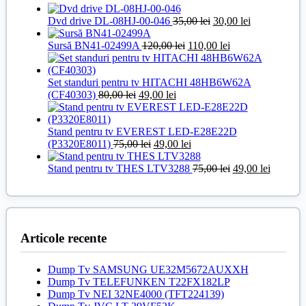
Prețul
Prețul
Dvd drive DL-08HJ-00-046
35,00
lei
30,00
lei
inițial
curent
Prețul
a
Prețul
este:
Sursă BN41-02499A
120,00
lei
110,00
lei
inițial
fost:
curent
30,00 lei.
a
35,00 lei.
este:
fost:
110,00 lei.
Set standuri pentru tv HITACHI 48HB6W62A
Prețul
Prețul
120,00 lei.
(CF40303)
80,00
lei
49,00
lei
inițial
curent
a
este:
fost:
49,00 lei.
Stand pentru tv EVEREST LED-E28E22D
80,00 lei.
Prețul
Prețul
(P3320E8011)
75,00
lei
49,00
lei
inițial
curent
a
este:
Prețul
Prețul
Stand pentru tv THES LTV3288
75,00
lei
49,00
lei
fost:
49,00 lei.
inițial
curent
75,00 lei.
a
este:
fost:
49,00 lei
75,00 lei.
Articole recente
Dump Tv SAMSUNG UE32M5672AUXXH
Dump Tv TELEFUNKEN T22FX182LP
Dump Tv NEI 32NE4000 (TFT224139)