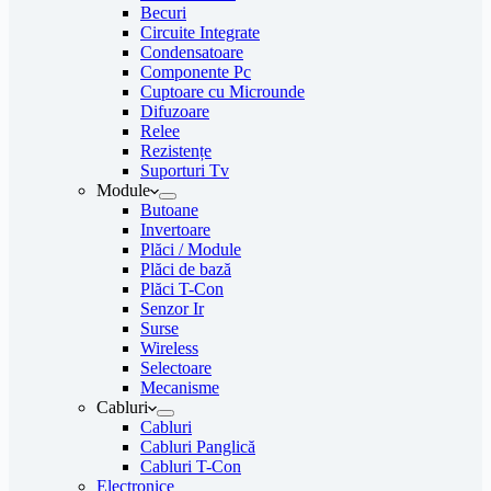
Becuri
Circuite Integrate
Condensatoare
Componente Pc
Cuptoare cu Microunde
Difuzoare
Relee
Rezistențe
Suporturi Tv
Module
Butoane
Invertoare
Plăci / Module
Plăci de bază
Plăci T-Con
Senzor Ir
Surse
Wireless
Selectoare
Mecanisme
Cabluri
Cabluri
Cabluri Panglică
Cabluri T-Con
Electronice