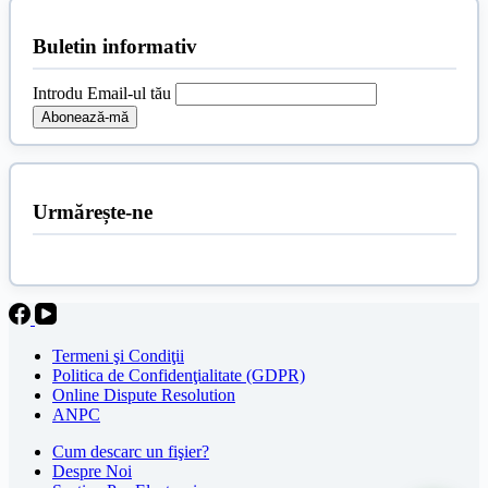
Buletin informativ
Introdu Email-ul tău
Urmărește-ne
Termeni şi Condiţii
Politica de Confidenţialitate (GDPR)
Online Dispute Resolution
ANPC
Cum descarc un fişier?
Despre Noi