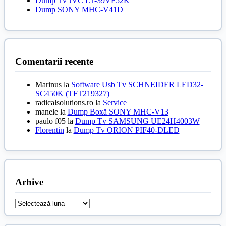
Dump Tv JVC LT-39VF52K
Dump SONY MHC-V41D
Comentarii recente
Marinus
la
Software Usb Tv SCHNEIDER LED32-
SC450K (TFT219327)
radicalsolutions.ro
la
Service
manele
la
Dump Boxă SONY MHC-V13
paulo f05
la
Dump Tv SAMSUNG UE24H4003W
Florentin
la
Dump Tv ORION PIF40-DLED
Arhive
Arhive