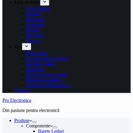
Link-uri Utile
Componente
Scheme
Dump-uri
Datasheet
Forum
Blog/Site
Service
Info
Despre Noi
Cum descarc un fişier?
Livrare și plată
Returnări
Retragere din contract
Părerea ta contează
Susține Pro Electronica
Contact
Pro Electronica
Din pasiune pentru electronică
Produse
Componente
Barete Leduri