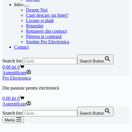
Info
Despre Noi
Cum descarc un fişier?
Livrare și plată
Returnări
Retragere din contract
Părerea ta contează
Susține Pro Electronica
Contact
Search for:
Search Button
Coș
0,00
lei
0
de
Autentificare
cumpărături
Pro Electronica
Din pasiune pentru electronică
Coș
0,00
lei
0
de
Autentificare
cumpărături
Search for:
Search Button
Meniu