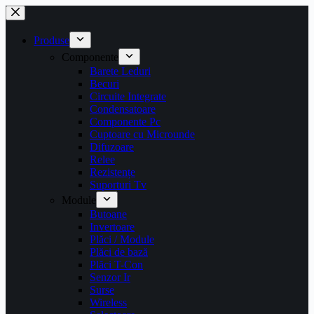
Sari
la
conținut
Produse
Componente
Barete Leduri
Becuri
Circuite Integrate
Condensatoare
Componente Pc
Cuptoare cu Microunde
Difuzoare
Relee
Rezistențe
Suporturi Tv
Module
Butoane
Invertoare
Plăci / Module
Plăci de bază
Plăci T-Con
Senzor Ir
Surse
Wireless