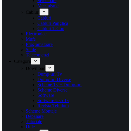
Selectoare
Mecanisme
Cabluri
Cabluri
Cabluri Panglică
Cabluri T-Con
Electronice
Mufe
Programatoare
Scule
Telecomenzi
Categorii
Download
Dump-uri Tv
Dump-uri Diverse
Scheme Tv + Dump-uri
Scheme Diverse
Software
Software Usb Tv
Revista Tehnium
Scheme Montaje
Depanare
Tutoriale
Utile