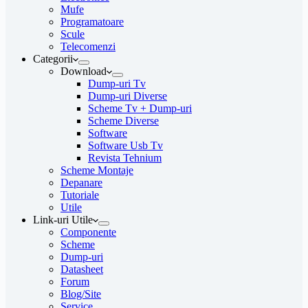
Mufe
Programatoare
Scule
Telecomenzi
Categorii
Download
Dump-uri Tv
Dump-uri Diverse
Scheme Tv + Dump-uri
Scheme Diverse
Software
Software Usb Tv
Revista Tehnium
Scheme Montaje
Depanare
Tutoriale
Utile
Link-uri Utile
Componente
Scheme
Dump-uri
Datasheet
Forum
Blog/Site
Service