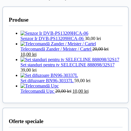
Produse
Senzor Ir DVB-PS13209HCA-06
30,00
lei
Telecomandă Zander / Meister / Cartel
20,00
lei
Prețul
Prețul
10,00
lei
inițial
curent
a
este:
Set standuri pentru tv SELECLINE 888098/32S17
fost:
10,00 lei.
39,00
lei
20,00 lei.
Set difuzoare BN96-30337L
59,00
lei
Prețul
Prețul
Telecomandă Upc
20,00
lei
10,00
lei
inițial
curent
a
este:
fost:
10,00 lei.
20,00 lei.
Oferte speciale