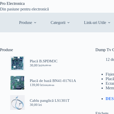
Sari
Pro Electronica
la
Din pasiune pentru electronică
conținut
Produse
Categorii
Link-uri Utile
Produse
Dump Tv 
12 d
Placă B.SPDM3C
30,00
lei
35,00
lei
Prețul
Prețul
inițial
curent
Fiși
a
este:
Plac
fost:
30,00 lei.
Placă de bază BN41-01761A
Ecra
35,00 lei.
139,00
lei
150,00
lei
Prețul
Prețul
Memo
inițial
curent
a
este:
DE
fost:
139,00 lei.
Cablu panglică LS1301T
150,00 lei.
30,00
lei
Etichete