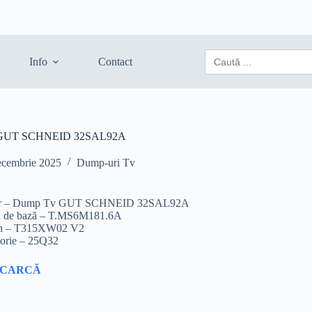
Search
Info
Contact
for:
GUT SCHNEID 32SAL92A
ecembrie 2025
Dump-uri Tv
er – Dump Tv GUT SCHNEID 32SAL92A
ă de bază – T.MS6M181.6A
n – T315XW02 V2
rie – 25Q32
SCARCĂ