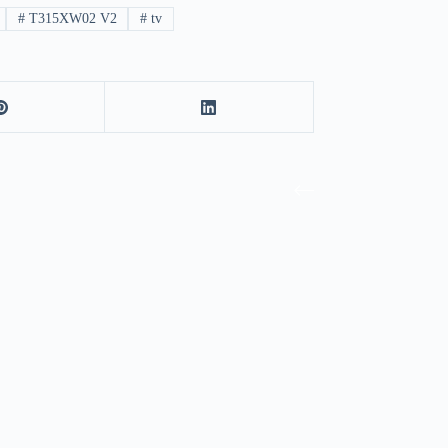
#
T315XW02 V2
#
tv