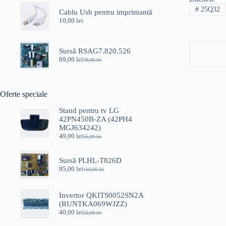
#
25Q32
Cablu Usb pentru imprimantă
10,00
lei
Sursă RSAG7.820.526
69,00
lei
79,00
lei
Prețul
Prețul
inițial
curent
a
este:
fost:
69,00 lei.
Oferte speciale
79,00 lei.
Stand pentru tv LG
42PN450B-ZA (42PH4
MGJ634242)
49,00
lei
55,00
lei
Prețul
Prețul
inițial
curent
a
este:
Sursă PLHL-T826D
fost:
49,00 lei.
95,00
lei
110,00
lei
55,00 lei.
Prețul
Prețul
inițial
curent
a
este:
Invertor QKITS0052SN2A
fost:
95,00 lei.
(RUNTKA069WJZZ)
110,00 lei.
40,00
lei
50,00
lei
Prețul
Prețul
inițial
curent