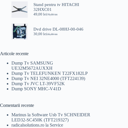
a
este:
Stand pentru tv HITACHI
fost:
40,00 lei.
32HXC01
50,00 lei.
49,00
lei
70,00
lei
Prețul
Prețul
inițial
curent
a
este:
Dvd drive DL-08HJ-00-046
fost:
49,00 lei.
30,00
lei
70,00 lei.
35,00
lei
Prețul
Prețul
inițial
curent
a
este:
fost:
30,00 lei.
Articole recente
35,00 lei.
Dump Tv SAMSUNG
UE32M5672AUXXH
Dump Tv TELEFUNKEN T22FX182LP
Dump Tv NEI 32NE4000 (TFT224139)
Dump Tv JVC LT-39VF52K
Dump SONY MHC-V41D
Comentarii recente
Marinus
la
Software Usb Tv SCHNEIDER
LED32-SC450K (TFT219327)
radicalsolutions.ro
la
Service