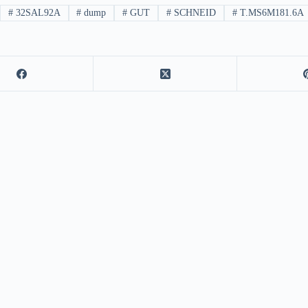
#
32SAL92A
#
dump
#
GUT
#
SCHNEID
#
T.MS6M181.6A