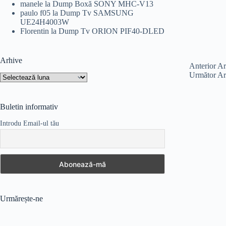
manele
la
Dump Boxă SONY MHC-V13
paulo f05
la
Dump Tv SAMSUNG
UE24H4003W
Florentin
la
Dump Tv ORION PIF40-DLED
Arhive
Anterior
Ar
Următor
Ar
Arhive
Buletin informativ
Introdu Email-ul tău
Urmărește-ne