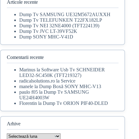
100,00 lei.
Articole recente
Dump Tv SAMSUNG UE32M5672AUXXH
Dump Tv TELEFUNKEN T22FX182LP
Dump Tv NEI 32NE4000 (TFT224139)
Dump Tv JVC LT-39VF52K
Dump SONY MHC-V41D
Comentarii recente
Marinus
la
Software Usb Tv SCHNEIDER
LED32-SC450K (TFT219327)
radicalsolutions.ro
la
Service
manele
la
Dump Boxă SONY MHC-V13
paulo f05
la
Dump Tv SAMSUNG
UE24H4003W
Florentin
la
Dump Tv ORION PIF40-DLED
Arhive
Arhive