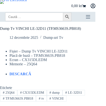
Sari
0,00
lei
la
Coș
conținut
de
Search
Search Button
cumpărături
for:
Dump Tv VINCHI LE-32D11 (TP.MS3663S.PB818)
12 decembrie 2025
Dump-uri Tv
Fișier – Dump Tv VINCHI LE-32D11
Placă de bază – TP.MS3663S.PB818
Ecran – CX315DLEDM
Memorie – 25Q64
DESCARCĂ
Etichete
#
25Q64
#
CX315DLEDM
#
dump
#
LE-32D11
#
TP.MS3663S.PB818
#
tv
#
VINCHI