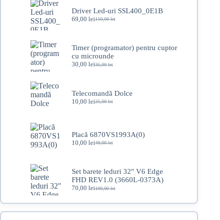
Driver Led-uri SSL400_0E1B
69,00
lei
110,00
lei
Prețul
Prețul
inițial
curent
a
este:
fost:
69,00 lei.
Timer (programator) pentru cuptor
110,00 lei.
cu microunde
30,00
lei
35,00
lei
Prețul
Prețul
inițial
curent
a
este:
fost:
30,00 lei.
Telecomandă Dolce
35,00 lei.
10,00
lei
25,00
lei
Prețul
Prețul
inițial
curent
a
este:
fost:
10,00 lei.
Placă 6870VS1993A(0)
25,00 lei.
10,00
lei
49,00
lei
Prețul
Prețul
inițial
curent
a
este:
fost:
10,00 lei.
Set barete leduri 32" V6 Edge
49,00 lei.
FHD REV1.0 (3660L-0373A)
70,00
lei
100,00
lei
Prețul
Prețul
inițial
curent
a
este:
fost:
70,00 lei.