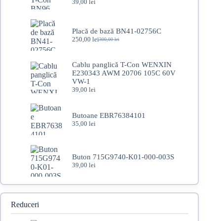
39,00
lei
Placă de bază BN41-02756C
250,00
lei
300,00
lei
Prețul
Prețul
inițial
curent
a
este:
Cablu panglică T-Con WENXIN
fost:
250,00 lei.
E230343 AWM 20706 105C 60V
300,00 lei.
VW-1
39,00
lei
Butoane EBR76384101
35,00
lei
Buton 715G9740-K01-000-003S
39,00
lei
Reduceri