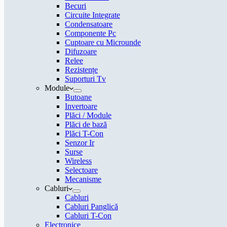
Becuri
Circuite Integrate
Condensatoare
Componente Pc
Cuptoare cu Microunde
Difuzoare
Relee
Rezistențe
Suporturi Tv
Module
Butoane
Invertoare
Plăci / Module
Plăci de bază
Plăci T-Con
Senzor Ir
Surse
Wireless
Selectoare
Mecanisme
Cabluri
Cabluri
Cabluri Panglică
Cabluri T-Con
Electronice