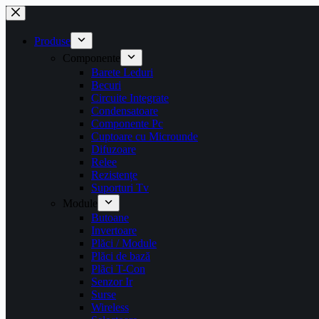
Sari
la
conținut
Produse
Componente
Barete Leduri
Becuri
Circuite Integrate
Condensatoare
Componente Pc
Cuptoare cu Microunde
Difuzoare
Relee
Rezistențe
Suporturi Tv
Module
Butoane
Invertoare
Plăci / Module
Plăci de bază
Plăci T-Con
Senzor Ir
Surse
Wireless