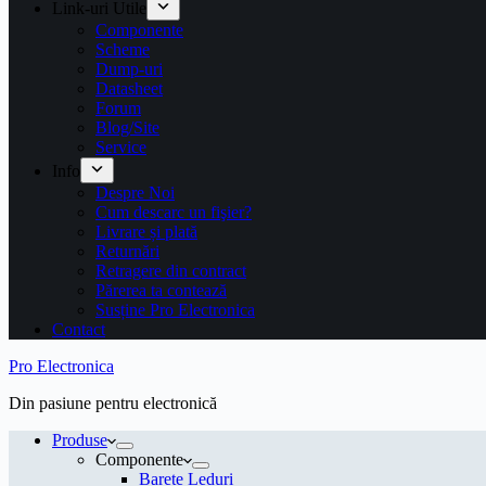
Link-uri Utile
Componente
Scheme
Dump-uri
Datasheet
Forum
Blog/Site
Service
Info
Despre Noi
Cum descarc un fişier?
Livrare și plată
Returnări
Retragere din contract
Părerea ta contează
Susține Pro Electronica
Contact
Pro Electronica
Din pasiune pentru electronică
Produse
Componente
Barete Leduri