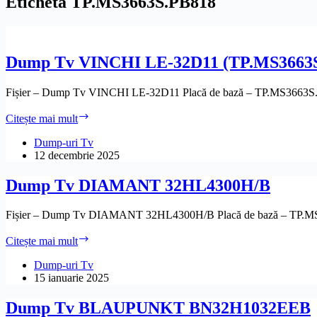
Etichetă
TP.MS3663S.PB818
Dump Tv VINCHI LE-32D11 (TP.MS3663S
Fișier – Dump Tv VINCHI LE-32D11 Placă de bază – TP.MS366
Dump
Citește mai mult
Tv
VINCHI
Dump-uri Tv
LE-
12 decembrie 2025
32D11
(TP.MS3663S.PB818)
Dump Tv DIAMANT 32HL4300H/B
Fișier – Dump Tv DIAMANT 32HL4300H/B Placă de bază – TP.
Dump
Citește mai mult
Tv
DIAMANT
Dump-uri Tv
32HL4300H/B
15 ianuarie 2025
Dump Tv BLAUPUNKT BN32H1032EEB