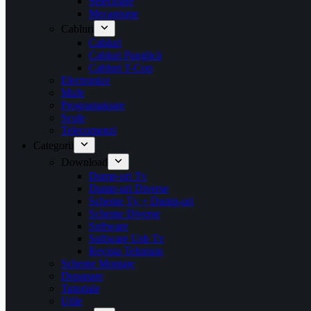
Selectoare
Mecanisme
Cabluri
Cabluri
Cabluri Panglică
Cabluri T-Con
Electronice
Mufe
Programatoare
Scule
Telecomenzi
Categorii
Download
Dump-uri Tv
Dump-uri Diverse
Scheme Tv + Dump-uri
Scheme Diverse
Software
Software Usb Tv
Revista Tehnium
Scheme Montaje
Depanare
Tutoriale
Utile