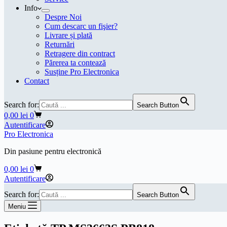
Info
Despre Noi
Cum descarc un fişier?
Livrare și plată
Returnări
Retragere din contract
Părerea ta contează
Susține Pro Electronica
Contact
Search for:
Search Button
Coș
0,00
lei
0
de
Autentificare
cumpărături
Pro Electronica
Din pasiune pentru electronică
Coș
0,00
lei
0
de
Autentificare
cumpărături
Search for:
Search Button
Meniu