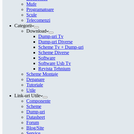
Mufe
Programatoare
Scule
Telecomenzi
Categorii
Download
Dump-uri Tv
Dump-uri Diverse
Scheme Tv + Dump-uri
Scheme Diverse
Software
Software Usb Tv
Revista Tehnium
Scheme Montaje
Depanare
Tutoriale
Utile
Link-uri Utile
Componente
Scheme
Dump-uri
Datasheet
Forum
Blog/Site
Service