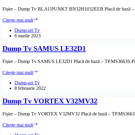
Fișier – Dump Tv BLAUPUNKT BN32H1032EEB Placă de bază –
Dump
Citește mai mult
Tv
BLAUPUNKT
Dump-uri Tv
BN32H1032EEB
6 martie 2023
Dump Tv SAMUS LE32D1
Fișier – Dump Tv SAMUS LE32D1 Placă de bază – TP.MS3663S
Dump
Citește mai mult
Tv
SAMUS
Dump-uri Tv
LE32D1
8 februarie 2022
Dump Tv VORTEX V32MV32
Fișier – Dump Tv VORTEX V32MV32 Placă de bază – TP.MS366
Dump
Citește mai mult
Tv
VORTEX