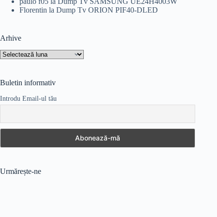
paulo f05
la
Dump Tv SAMSUNG UE24H4003W
Florentin
la
Dump Tv ORION PIF40-DLED
Arhive
Arhive
Buletin informativ
Introdu Email-ul tău
Urmărește-ne