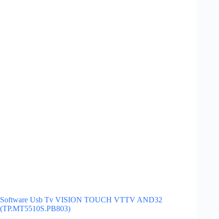
Tv
VISION
TOUCH
VTTV
AND32
(P75-
2841V6.0)
Software Usb Tv VISION TOUCH VTTV AND32
(TP.MT5510S.PB803)