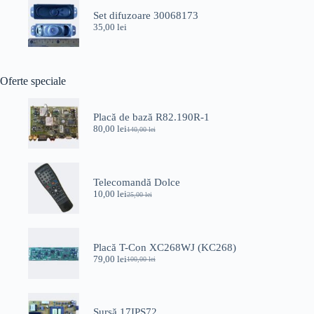
Set difuzoare 30068173
35,00
lei
Oferte speciale
Placă de bază R82.190R-1
80,00
lei
140,00
lei
Prețul
Prețul
inițial
curent
a
este:
fost:
80,00 lei.
140,00 lei.
Telecomandă Dolce
10,00
lei
25,00
lei
Prețul
Prețul
inițial
curent
a
este:
fost:
10,00 lei.
25,00 lei.
Placă T-Con XC268WJ (KC268)
79,00
lei
100,00
lei
Prețul
Prețul
inițial
curent
a
este:
fost:
79,00 lei.
100,00 lei.
Sursă 17IPS72