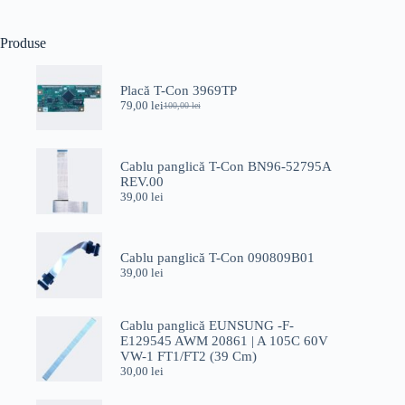
Produse
Placă T-Con 3969TP
79,00
lei
100,00
lei
Prețul
Prețul
inițial
curent
a
este:
fost:
79,00 lei.
Cablu panglică T-Con BN96-52795A
100,00 lei.
REV.00
39,00
lei
Cablu panglică T-Con 090809B01
39,00
lei
Cablu panglică EUNSUNG -F-
E129545 AWM 20861 | A 105C 60V
VW-1 FT1/FT2 (39 Cm)
30,00
lei