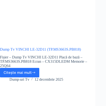
Dump Tv VINCHI LE-32D11 (TP.MS3663S.PB818)
Fișier – Dump Tv VINCHI LE-32D11 Placă de bază –
TP.MS3663S.PB818 Ecran – CX315DLEDM Memorie –
25Q64
Citește mai mult
Dump
Tv
Dump-uri Tv
12 decembrie 2025
VINCHI
LE-
32D11
(TP.MS3663S.PB818)