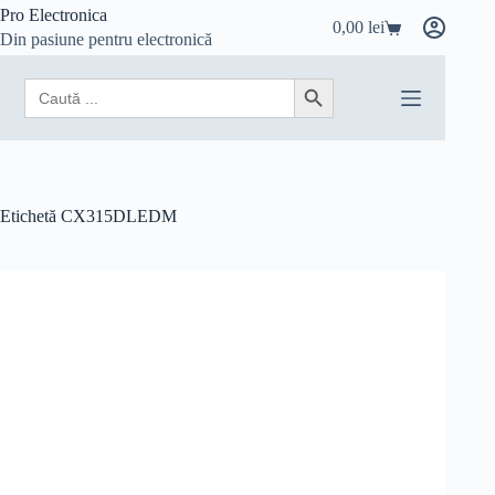
Sari
Pro Electronica
0,00
lei
la
Coș
Din pasiune pentru electronică
conținut
de
cumpărături
Search
Search Button
for:
Etichetă
CX315DLEDM