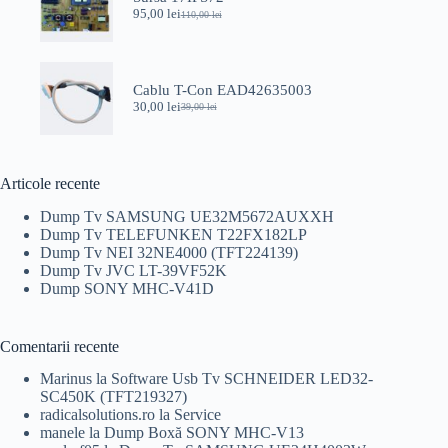
95,00
lei
110,00
lei
Prețul
Prețul
inițial
curent
a
este:
fost:
95,00 lei.
110,00 lei.
Cablu T-Con EAD42635003
30,00
lei
39,00
lei
Prețul
Prețul
inițial
curent
a
este:
fost:
30,00 lei.
39,00 lei.
Articole recente
Dump Tv SAMSUNG UE32M5672AUXXH
Dump Tv TELEFUNKEN T22FX182LP
Dump Tv NEI 32NE4000 (TFT224139)
Dump Tv JVC LT-39VF52K
Dump SONY MHC-V41D
Comentarii recente
Marinus
la
Software Usb Tv SCHNEIDER LED32-
SC450K (TFT219327)
radicalsolutions.ro
la
Service
manele
la
Dump Boxă SONY MHC-V13