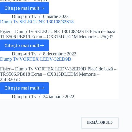
Citește mai mult
Dump
Tv
Dump-uri Tv
6 martie 2023
BLAUPUNKT
Dump Tv SELECLINE 130108/32S18
BN32H1032EEB
Fișier – Dump Tv SELECLINE 130108/32S18 Placă de bază –
TP.S506.PB819 Ecran – CX315DLEDM Memorie – 25Q32
Citește mai mult
Dump
Tv
Dump-uri Tv
8 decembrie 2022
SELECLINE
Dump Tv VORTEX LEDV-32ED9D
130108/32S18
Fișier – Dump Tv VORTEX LEDV-32ED9D Placă de bază –
TP.S506.PB818 Ecran – CX315DLEDM Memorie –
25L3205D
Citește mai mult
Dump
Tv
Dump-uri Tv
24 ianuarie 2022
VORTEX
LEDV-
32ED9D
URMĂTORUL