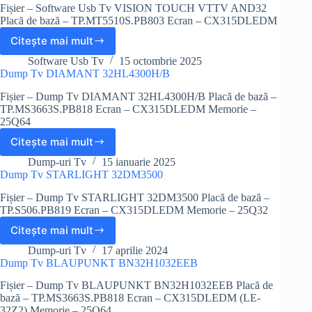
Fișier – Software Usb Tv VISION TOUCH VTTV AND32
Placă de bază – TP.MT5510S.PB803 Ecran – CX315DLEDM
Citește mai mult
Software
Usb
Software Usb Tv
15 octombrie 2025
Tv
Dump Tv DIAMANT 32HL4300H/B
VISION
Fișier – Dump Tv DIAMANT 32HL4300H/B Placă de bază –
TOUCH
TP.MS3663S.PB818 Ecran – CX315DLEDM Memorie –
VTTV
25Q64
AND32
(TP.MT5510S.PB803)
Citește mai mult
Dump
Tv
Dump-uri Tv
15 ianuarie 2025
DIAMANT
Dump Tv STARLIGHT 32DM3500
32HL4300H/B
Fișier – Dump Tv STARLIGHT 32DM3500 Placă de bază –
TP.S506.PB819 Ecran – CX315DLEDM Memorie – 25Q32
Citește mai mult
Dump
Tv
Dump-uri Tv
17 aprilie 2024
STARLIGHT
Dump Tv BLAUPUNKT BN32H1032EEB
32DM3500
Fișier – Dump Tv BLAUPUNKT BN32H1032EEB Placă de
bază – TP.MS3663S.PB818 Ecran – CX315DLEDM (LE-
32Z2) Memorie – 25Q64