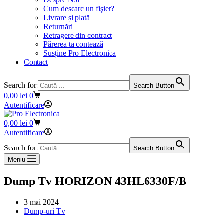
Cum descarc un fişier?
Livrare și plată
Returnări
Retragere din contract
Părerea ta contează
Susține Pro Electronica
Contact
Search for:
Search Button
Coș
0,00
lei
0
de
Autentificare
cumpărături
Coș
0,00
lei
0
de
Autentificare
cumpărături
Search for:
Search Button
Meniu
Dump Tv HORIZON 43HL6330F/B
3 mai 2024
Dump-uri Tv