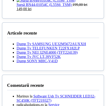
inițial
curent
25,00 lei.
a
este:
Sursă BN44-01054C (L55S6_TSM)
199,00
lei
fost:
Prețul
89,00 lei.
Prețul
149,00
lei
100,00 lei.
inițial
curent
a
este:
fost:
149,00 lei.
199,00 lei.
Articole recente
Dump Tv SAMSUNG UE32M5672AUXXH
Dump Tv TELEFUNKEN T22FX182LP
Dump Tv NEI 32NE4000 (TFT224139)
Dump Tv JVC LT-39VF52K
Dump SONY MHC-V41D
Comentarii recente
Marinus
la
Software Usb Tv SCHNEIDER LED32-
SC450K (TFT219327)
radicalsolutions.ro
la
Service