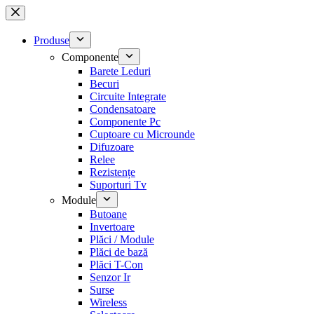
Sari
la
conținut
Produse
Componente
Barete Leduri
Becuri
Circuite Integrate
Condensatoare
Componente Pc
Cuptoare cu Microunde
Difuzoare
Relee
Rezistențe
Suporturi Tv
Module
Butoane
Invertoare
Plăci / Module
Plăci de bază
Plăci T-Con
Senzor Ir
Surse
Wireless