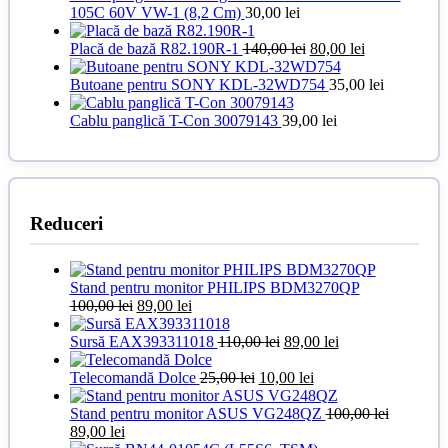
105C 60V VW-1 (8,2 Cm)
30,00
lei
Prețul
Prețul
Placă de bază R82.190R-1
140,00
lei
80,00
lei
inițial
curent
a
este:
Butoane pentru SONY KDL-32WD754
35,00
lei
fost:
80,00 lei.
140,00 lei.
Cablu panglică T-Con 30079143
39,00
lei
Reduceri
Stand pentru monitor PHILIPS BDM3270QP
Prețul
Prețul
100,00
lei
89,00
lei
inițial
curent
a
este:
Prețul
Prețul
Sursă EAX393311018
110,00
lei
89,00
lei
fost:
89,00 lei.
inițial
curent
100,00 lei.
Prețul
a
Prețul
este:
Telecomandă Dolce
25,00
lei
10,00
lei
inițial
fost:
curent
89,00 lei.
a
110,00 lei.
este:
Stand pentru monitor ASUS VG248QZ
100,00
lei
Prețul
Prețul
fost:
10,00 lei.
89,00
lei