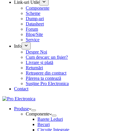
Link-uri Utile
Componente
Scheme
Dump-uri
Datasheet
Forum
Blog/Site
Service
Info
Despre Noi
Cum descarc un fişier?
Livrare și plată
Returnări
Retragere din contract
Părerea ta contează
Susține Pro Electronica
Contact
Produse
Componente
Barete Leduri
Becuri
Circuite Integrate