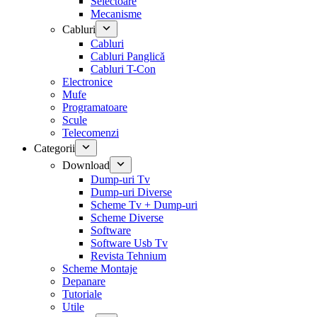
Selectoare
Mecanisme
Cabluri
Cabluri
Cabluri Panglică
Cabluri T-Con
Electronice
Mufe
Programatoare
Scule
Telecomenzi
Categorii
Download
Dump-uri Tv
Dump-uri Diverse
Scheme Tv + Dump-uri
Scheme Diverse
Software
Software Usb Tv
Revista Tehnium
Scheme Montaje
Depanare
Tutoriale
Utile