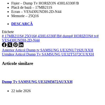
Fișier – Dump Tv HORIZON 43HL6330F/B
Placă de bază – 17MB211S
Ecran – VES430UNDH-2D-N44
Memorie – 25Q16
DESCARCĂ
Etichete
#
17MB211S
#
25Q16
#
43HL6330F/B
#
dump
#
HORIZON
#
tv
#
VES430UNDH-2D-N44
Anterior
Articol
Dump tv SAMSUNG UE32NU7192UXXH
Următor
Articol
Dump Tv SAMSUNG UE32T5372CUXXH
Articole similare
Dump Tv SAMSUNG UE32M5672AUXXH
22 iulie 2026