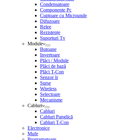
Condensatoare
Componente Pc
Cuptoare cu Microunde
Difuzoare
Relee
Rezistențe
Suporturi Tv
Module
Butoane
Invertoare
Plăci / Module
Plăci de bază
Plăci T-Con
Senzor Ir
Surse
Wireless
Selectoare
Mecanisme
Cabluri
Cabluri
Cabluri Panglică
Cabluri T-Con
Electronice
Mufe
Programatoare