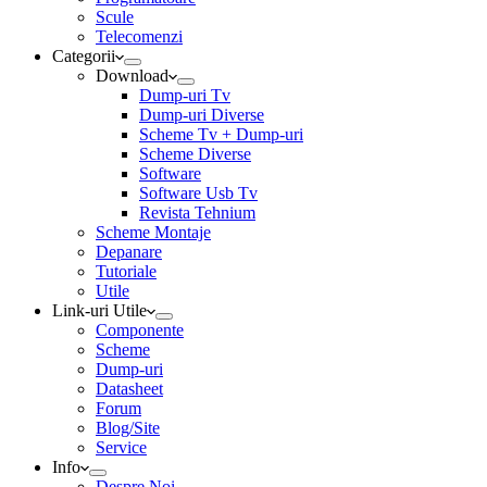
Scule
Telecomenzi
Categorii
Download
Dump-uri Tv
Dump-uri Diverse
Scheme Tv + Dump-uri
Scheme Diverse
Software
Software Usb Tv
Revista Tehnium
Scheme Montaje
Depanare
Tutoriale
Utile
Link-uri Utile
Componente
Scheme
Dump-uri
Datasheet
Forum
Blog/Site
Service
Info
Despre Noi