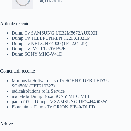
30,00
lei
39,00
lei
Prețul
Prețul
inițial
curent
a
este:
fost:
30,00 lei.
39,00 lei.
Articole recente
Dump Tv SAMSUNG UE32M5672AUXXH
Dump Tv TELEFUNKEN T22FX182LP
Dump Tv NEI 32NE4000 (TFT224139)
Dump Tv JVC LT-39VF52K
Dump SONY MHC-V41D
Comentarii recente
Marinus
la
Software Usb Tv SCHNEIDER LED32-
SC450K (TFT219327)
radicalsolutions.ro
la
Service
manele
la
Dump Boxă SONY MHC-V13
paulo f05
la
Dump Tv SAMSUNG UE24H4003W
Florentin
la
Dump Tv ORION PIF40-DLED
Arhive