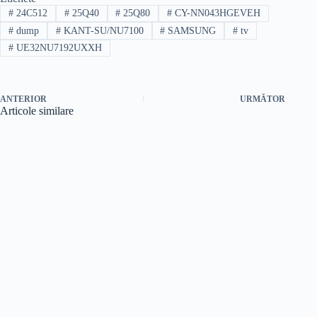
#
24C512
#
25Q40
#
25Q80
#
CY-NN043HGEVEH
#
dump
#
KANT-SU/NU7100
#
SAMSUNG
#
tv
#
UE32NU7192UXXH
ANTERIOR
URMĂTOR
Articole similare