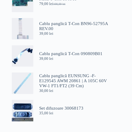
79,00
lei
100,00
lei
Prețul
Prețul
inițial
curent
a
este:
fost:
79,00 lei.
Cablu panglică T-Con BN96-52795A
100,00 lei.
REV.00
39,00
lei
Cablu panglică T-Con 090809B01
39,00
lei
Cablu panglică EUNSUNG -F-
E129545 AWM 20861 | A 105C 60V
VW-1 FT1/FT2 (39 Cm)
30,00
lei
Set difuzoare 30068173
35,00
lei