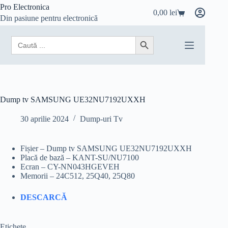
Sari
Pro Electronica
0,00
lei
la
Coș
Din pasiune pentru electronică
conținut
de
cumpărături
Search
Search Button
for:
Dump tv SAMSUNG UE32NU7192UXXH
30 aprilie 2024
Dump-uri Tv
Fișier – Dump tv SAMSUNG UE32NU7192UXXH
Placă de bază – KANT-SU/NU7100
Ecran – CY-NN043HGEVEH
Memorii – 24C512, 25Q40, 25Q80
DESCARCĂ
Etichete