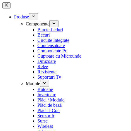
Sari
la
conținut
Produse
Componente
Barete Leduri
Becuri
Circuite Integrate
Condensatoare
Componente Pc
Cuptoare cu Microunde
Difuzoare
Relee
Rezistențe
Suporturi Tv
Module
Butoane
Invertoare
Plăci / Module
Plăci de bază
Plăci T-Con
Senzor Ir
Surse
Wireless