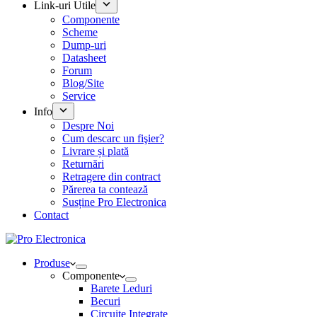
Link-uri Utile
Componente
Scheme
Dump-uri
Datasheet
Forum
Blog/Site
Service
Info
Despre Noi
Cum descarc un fişier?
Livrare și plată
Returnări
Retragere din contract
Părerea ta contează
Susține Pro Electronica
Contact
Produse
Componente
Barete Leduri
Becuri
Circuite Integrate