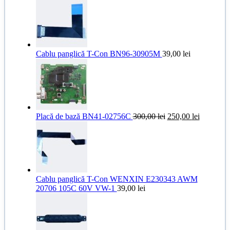
Cablu panglică T-Con BN96-30905M
39,00
lei
Prețul
Prețul
Placă de bază BN41-02756C
300,00
lei
250,00
lei
inițial
curent
a
este:
fost:
250,00 le
300,00 lei.
Cablu panglică T-Con WENXIN E230343 AWM
20706 105C 60V VW-1
39,00
lei