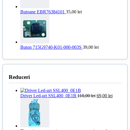
Butoane EBR76384101
35,00
lei
Buton 715G9740-K01-000-003S
39,00
lei
Reduceri
Prețul
Prețul
Driver Led-uri SSL400_0E1B
110,00
lei
69,00
lei
inițial
curent
a
este:
fost:
69,00 lei.
110,00 lei.