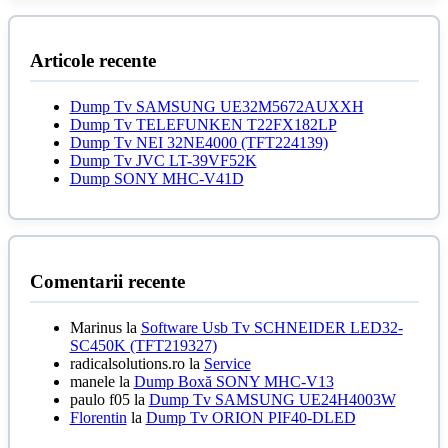
fost:
70,00 lei.
100,00 lei.
Articole recente
Dump Tv SAMSUNG UE32M5672AUXXH
Dump Tv TELEFUNKEN T22FX182LP
Dump Tv NEI 32NE4000 (TFT224139)
Dump Tv JVC LT-39VF52K
Dump SONY MHC-V41D
Comentarii recente
Marinus
la
Software Usb Tv SCHNEIDER LED32-
SC450K (TFT219327)
radicalsolutions.ro
la
Service
manele
la
Dump Boxă SONY MHC-V13
paulo f05
la
Dump Tv SAMSUNG UE24H4003W
Florentin
la
Dump Tv ORION PIF40-DLED