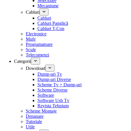
Selectoare
Mecanisme
Cabluri
Cabluri
Cabluri Panglică
Cabluri T-Con
Electronice
Mufe
Programatoare
Scule
Telecomenzi
Categorii
Download
Dump-uri Tv
Dump-uri Diverse
Scheme Tv + Dump-uri
Scheme Diverse
Software
Software Usb Tv
Revista Tehnium
Scheme Montaje
Depanare
Tutoriale
Utile