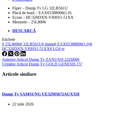
Fişier – Dump Tv LG 32LB561U
Placă de bază – EAX65388006(1.0)
Ecran – HC320DXN-VHHS1-51XX
Memorie – 25L8006
DESCARCĂ
Etichete
#
25L8006
#
32LB561U
#
dump
#
EAX65388006(1.0)
#
HC320DXN-VHHS1-51XX
#
LG
#
tv
Anterior
Articol
Dump Tv ZANUSSI 22Z6000
Următor
Articol
Dump Tv GOLD GENESIS 15"
Articole similare
Dump Tv SAMSUNG UE32M5672AUXXH
22 iulie 2026