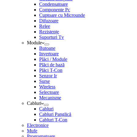
Condensatoare
Componente Pc
Cuptoare cu Microunde
Difuzoare
Relee
Rezistențe
Suporturi Tv
Module
Butoane
Invertoare
Plăci / Module
Plăci de bază
Plăci T-Con
Senzor Ir
Surse
Wireless
Selectoare
Mecanisme
Cabluri
Cabluri
Cabluri Panglică
Cabluri T-Con
Electronice
Mufe
Programatoare