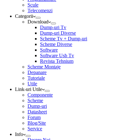
Scule
Telecomenzi
Categorii
Download
Dump-uri Tv
Dump-uri Diverse
Scheme Tv + Dump-uri
Scheme Diverse
Software
Software Usb Tv
Revista Tehnium
Scheme Montaje
Depanare
Tutoriale
Utile
Link-uri Utile
Componente
Scheme
Dump-uri
Datasheet
Forum
Blog/Site
Service
Info
Despre Noi