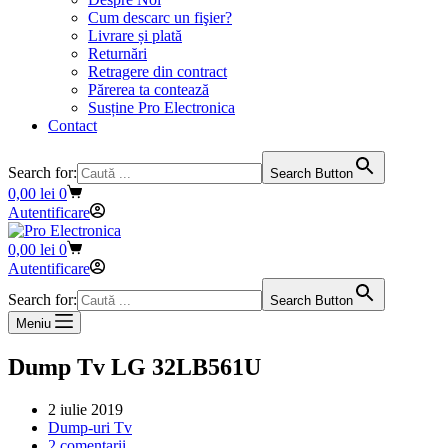
Cum descarc un fişier?
Livrare și plată
Returnări
Retragere din contract
Părerea ta contează
Susține Pro Electronica
Contact
Search for:
Search Button
Coș
0,00
lei
0
de
Autentificare
cumpărături
Coș
0,00
lei
0
de
Autentificare
cumpărături
Search for:
Search Button
Meniu
Dump Tv LG 32LB561U
2 iulie 2019
Dump-uri Tv
2 comentarii