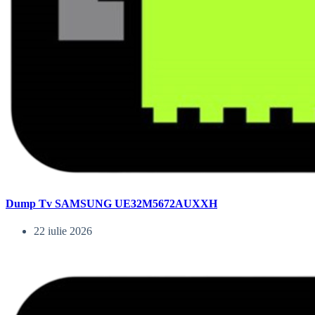
Dump Tv SAMSUNG UE32M5672AUXXH
22 iulie 2026