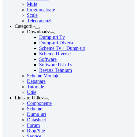
Mufe
Programatoare
Scule
Telecomenzi
Categorii
Download
Dump-uri Tv
Dump-uri Diverse
Scheme Tv + Dump-uri
Scheme Diverse
Software
Software Usb Tv
Revista Tehnium
Scheme Montaje
Depanare
Tutoriale
Utile
Link-uri Utile
Componente
Scheme
Dump-uri
Datasheet
Forum
Blog/Site
Service