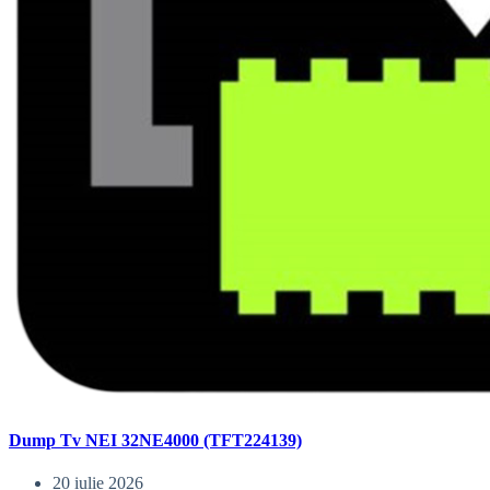
Dump Tv NEI 32NE4000 (TFT224139)
20 iulie 2026