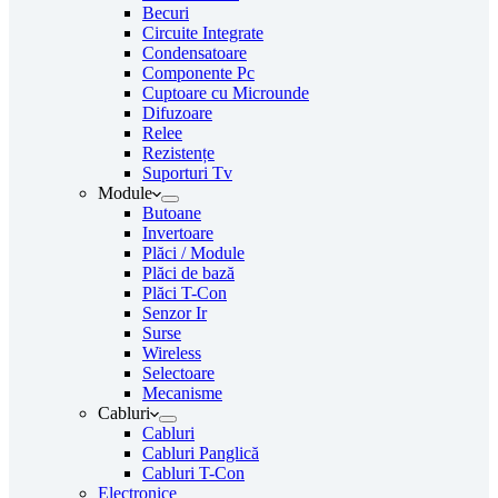
Becuri
Circuite Integrate
Condensatoare
Componente Pc
Cuptoare cu Microunde
Difuzoare
Relee
Rezistențe
Suporturi Tv
Module
Butoane
Invertoare
Plăci / Module
Plăci de bază
Plăci T-Con
Senzor Ir
Surse
Wireless
Selectoare
Mecanisme
Cabluri
Cabluri
Cabluri Panglică
Cabluri T-Con
Electronice