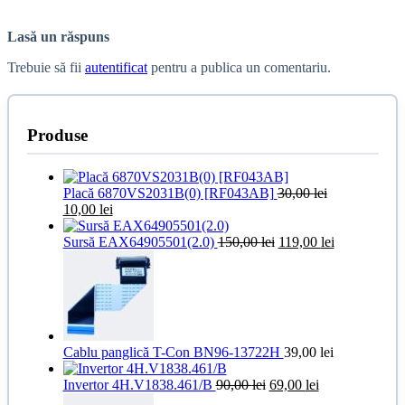
Lasă un răspuns
Trebuie să fii
autentificat
pentru a publica un comentariu.
Produse
Placă 6870VS2031B(0) [RF043AB]
30,00
lei
Prețul
Prețul
10,00
lei
inițial
curent
a
este:
Prețul
Prețul
Sursă EAX64905501(2.0)
150,00
lei
119,00
lei
fost:
10,00 lei.
inițial
curent
30,00 lei.
a
este:
fost:
119,00 lei.
150,00 lei.
Cablu panglică T-Con BN96-13722H
39,00
lei
Prețul
Prețul
Invertor 4H.V1838.461/B
90,00
lei
69,00
lei
inițial
curent