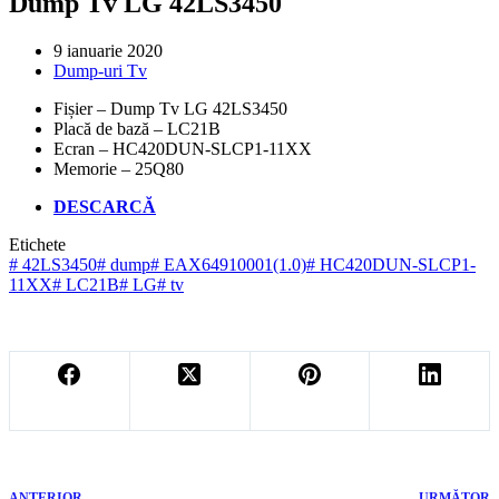
Dump Tv LG 42LS3450
9 ianuarie 2020
Dump-uri Tv
Fișier – Dump Tv LG 42LS3450
Placă de bază – LC21B
Ecran – HC420DUN-SLCP1-11XX
Memorie – 25Q80
DESCARCĂ
Etichete
#
42LS3450
#
dump
#
EAX64910001(1.0)
#
HC420DUN-SLCP1-
11XX
#
LC21B
#
LG
#
tv
ANTERIOR
URMĂTOR