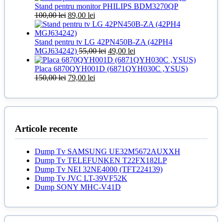
a
este:
Stand pentru monitor PHILIPS BDM3270QP
fost:
Prețul
30,00 lei.
Prețul
100,00
lei
89,00
lei
39,00 lei.
inițial
curent
a
este:
fost:
89,00 lei.
Stand pentru tv LG 42PN450B-ZA (42PH4
100,00 lei.
Prețul
Prețul
MGJ634242)
55,00
lei
49,00
lei
inițial
curent
a
este:
Placa 6870QYH001D (6871QYH030C ,YSUS)
Prețul
Prețul
fost:
49,00 lei.
150,00
lei
79,00
lei
inițial
curent
55,00 lei.
a
este:
fost:
79,00 lei.
150,00 lei.
Articole recente
Dump Tv SAMSUNG UE32M5672AUXXH
Dump Tv TELEFUNKEN T22FX182LP
Dump Tv NEI 32NE4000 (TFT224139)
Dump Tv JVC LT-39VF52K
Dump SONY MHC-V41D