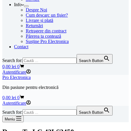
Info
Despre Noi
Cum descarc un fişier?
Livrare și plată
Returnări
Retragere din contract
Părerea ta contează
Susține Pro Electronica
Contact
Search for:
Search Button
Coș
0,00
lei
0
de
Autentificare
cumpărături
Pro Electronica
Din pasiune pentru electronică
Coș
0,00
lei
0
de
Autentificare
cumpărături
Search for:
Search Button
Meniu