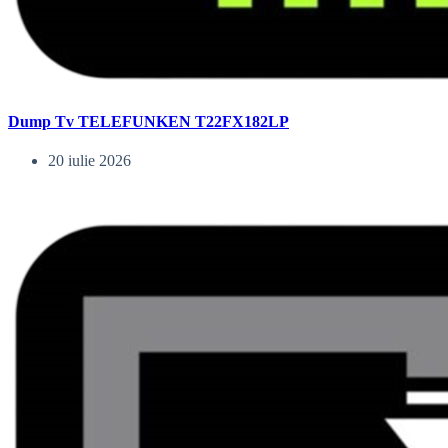
Dump Tv TELEFUNKEN T22FX182LP
20 iulie 2026