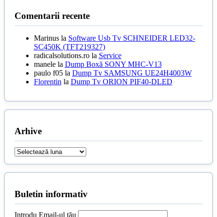
Comentarii recente
Marinus
la
Software Usb Tv SCHNEIDER LED32-
SC450K (TFT219327)
radicalsolutions.ro
la
Service
manele
la
Dump Boxă SONY MHC-V13
paulo f05
la
Dump Tv SAMSUNG UE24H4003W
Florentin
la
Dump Tv ORION PIF40-DLED
Arhive
Arhive
Buletin informativ
Introdu Email-ul tău