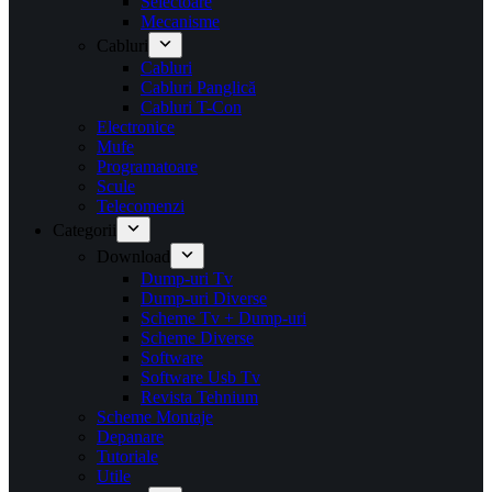
Selectoare
Mecanisme
Cabluri
Cabluri
Cabluri Panglică
Cabluri T-Con
Electronice
Mufe
Programatoare
Scule
Telecomenzi
Categorii
Download
Dump-uri Tv
Dump-uri Diverse
Scheme Tv + Dump-uri
Scheme Diverse
Software
Software Usb Tv
Revista Tehnium
Scheme Montaje
Depanare
Tutoriale
Utile