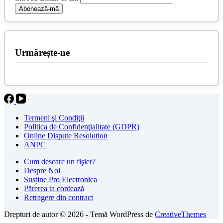
Urmărește-ne
Termeni şi Condiţii
Politica de Confidenţialitate (GDPR)
Online Dispute Resolution
ANPC
Cum descarc un fişier?
Despre Noi
Susține Pro Electronica
Părerea ta contează
Retragere din contract
Drepturi de autor © 2026 - Temă WordPress de
CreativeThemes