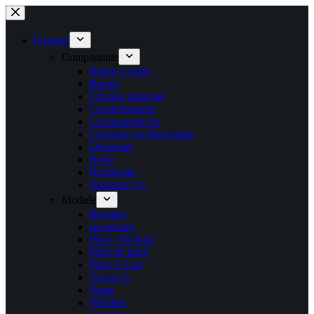
Sari
la
conținut
Produse
Componente
Barete Leduri
Becuri
Circuite Integrate
Condensatoare
Componente Pc
Cuptoare cu Microunde
Difuzoare
Relee
Rezistențe
Suporturi Tv
Module
Butoane
Invertoare
Plăci / Module
Plăci de bază
Plăci T-Con
Senzor Ir
Surse
Wireless