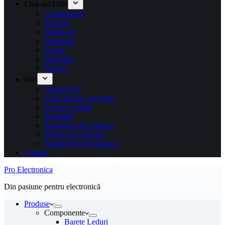
Link-uri Utile
Componente
Scheme
Dump-uri
Datasheet
Forum
Blog/Site
Service
Info
Despre Noi
Cum descarc un fişier?
Livrare și plată
Returnări
Retragere din contract
Părerea ta contează
Susține Pro Electronica
Contact
Pro Electronica
Din pasiune pentru electronică
Produse
Componente
Barete Leduri