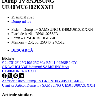
Dump Tv SAMSUNG
UE40MU6102KXXH
25 august 2023
Dump-uri Tv
Fișier – Dump Tv SAMSUNG UE40MU6102KXXH
Placă de bază – BN41-02568B
Ecran – CY-GK040HGLV4H
Memorii – 25Q80, 25Q40, 24C512
DESCARCĂ
Etichete
#
24C512
#
25Q40
#
25Q80
#
BN41-02568B
#
CY-
GK040HGLV4H
#
dump
#
SAMSUNG
#
tv
#
UE40MU6102KXXH
Anterior
Articol
Dump Tv GRUNDIG 40VLE544BG
Următor
Articol
Dump Tv SAMSUNG UE50TU8072UXXH
Articole similare