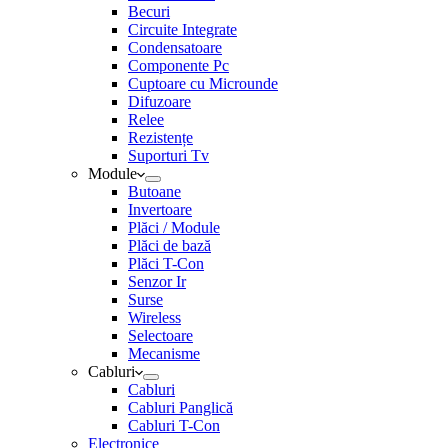
Becuri
Circuite Integrate
Condensatoare
Componente Pc
Cuptoare cu Microunde
Difuzoare
Relee
Rezistențe
Suporturi Tv
Module
Butoane
Invertoare
Plăci / Module
Plăci de bază
Plăci T-Con
Senzor Ir
Surse
Wireless
Selectoare
Mecanisme
Cabluri
Cabluri
Cabluri Panglică
Cabluri T-Con
Electronice