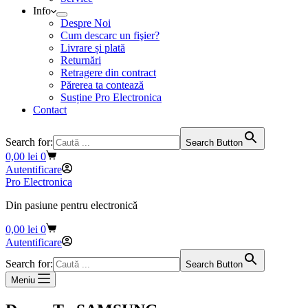
Info
Despre Noi
Cum descarc un fişier?
Livrare și plată
Returnări
Retragere din contract
Părerea ta contează
Susține Pro Electronica
Contact
Search for:
Search Button
Coș
0,00
lei
0
de
Autentificare
cumpărături
Pro Electronica
Din pasiune pentru electronică
Coș
0,00
lei
0
de
Autentificare
cumpărături
Search for:
Search Button
Meniu