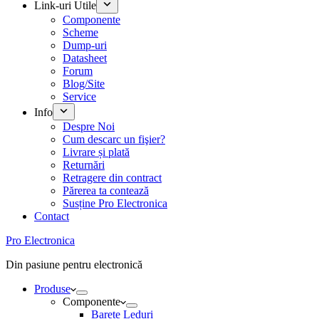
Link-uri Utile
Componente
Scheme
Dump-uri
Datasheet
Forum
Blog/Site
Service
Info
Despre Noi
Cum descarc un fişier?
Livrare și plată
Returnări
Retragere din contract
Părerea ta contează
Susține Pro Electronica
Contact
Pro Electronica
Din pasiune pentru electronică
Produse
Componente
Barete Leduri