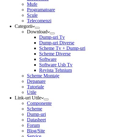
Mufe
Programatoare
Scule
Telecomenzi
Categorii
Download
Dump-uri Tv
Dump-uri Diverse
Scheme Tv + Dump-uri
Scheme Diverse
Software
Software Usb Tv
Revista Tehnium
Scheme Montaje
Depanare
Tutoriale
Utile
Link-uri Utile
Componente
Scheme
Dump-uri
Datasheet
Forum
Blog/Site
Service