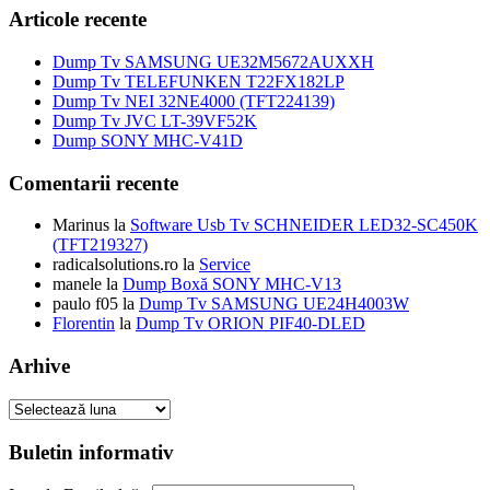
a
150,00 lei.
este:
Articole recente
fost:
39,00 lei.
55,00 lei.
Dump Tv SAMSUNG UE32M5672AUXXH
Dump Tv TELEFUNKEN T22FX182LP
Dump Tv NEI 32NE4000 (TFT224139)
Dump Tv JVC LT-39VF52K
Dump SONY MHC-V41D
Comentarii recente
Marinus
la
Software Usb Tv SCHNEIDER LED32-SC450K
(TFT219327)
radicalsolutions.ro
la
Service
manele
la
Dump Boxă SONY MHC-V13
paulo f05
la
Dump Tv SAMSUNG UE24H4003W
Florentin
la
Dump Tv ORION PIF40-DLED
Arhive
Arhive
Buletin informativ