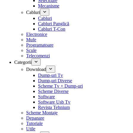
Selectoare
Mecanisme
Cabluri
Cabluri
Cabluri Panglică
Cabluri T-Con
Electronice
Mufe
Programatoare
Scule
Telecomenzi
Categorii
Download
Dump-uri Tv
Dump-uri Diverse
Scheme Tv + Dump-uri
Scheme Diverse
Software
Software Usb Tv
Revista Tehnium
Scheme Montaje
Depanare
Tutoriale
Utile