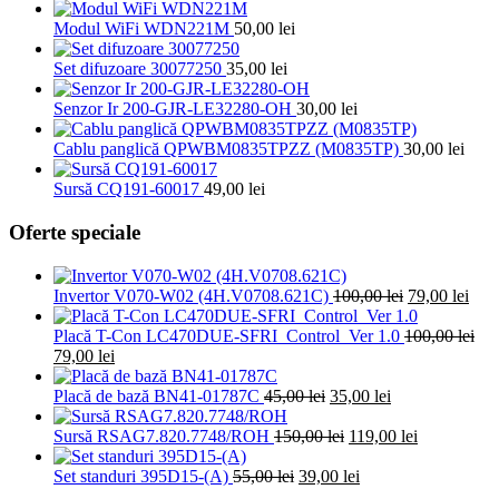
Modul WiFi WDN221M
50,00
lei
Set difuzoare 30077250
35,00
lei
Senzor Ir 200-GJR-LE32280-OH
30,00
lei
Cablu panglică QPWBM0835TPZZ (M0835TP)
30,00
lei
Sursă CQ191-60017
49,00
lei
Oferte speciale
Prețul
Preț
Invertor V070-W02 (4H.V0708.621C)
100,00
lei
79,00
lei
inițial
cure
a
este:
Placă T-Con LC470DUE-SFRI_Control_Ver 1.0
100,00
lei
Prețul
Prețul
fost:
79,0
79,00
lei
inițial
curent
100,00 lei.
a
este:
Prețul
Prețul
Placă de bază BN41-01787C
45,00
lei
35,00
lei
fost:
79,00 lei.
inițial
curent
100,00 lei.
a
Prețul
este:
Prețul
Sursă RSAG7.820.7748/ROH
150,00
lei
119,00
lei
fost:
inițial
35,00 lei.
curent
Prețul
45,00 lei.
a
Prețul
este:
Set standuri 395D15-(A)
55,00
lei
39,00
lei
inițial
fost:
curent
119,00 lei.