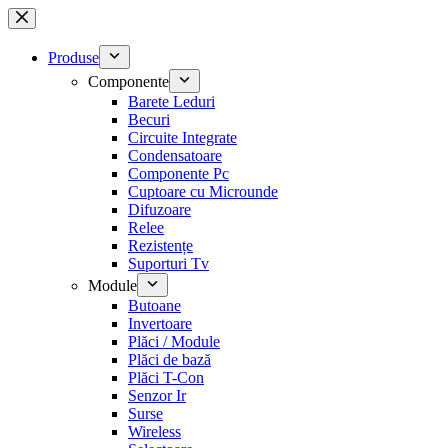
Sari
la
conținut
Produse
Componente
Barete Leduri
Becuri
Circuite Integrate
Condensatoare
Componente Pc
Cuptoare cu Microunde
Difuzoare
Relee
Rezistențe
Suporturi Tv
Module
Butoane
Invertoare
Plăci / Module
Plăci de bază
Plăci T-Con
Senzor Ir
Surse
Wireless