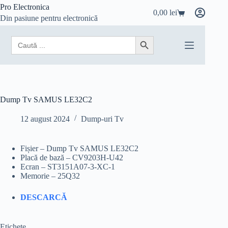
Sari
Pro Electronica
0,00
lei
la
Coș
Din pasiune pentru electronică
conținut
de
cumpărături
Search
Search Button
for:
Dump Tv SAMUS LE32C2
12 august 2024
Dump-uri Tv
Fișier – Dump Tv SAMUS LE32C2
Placă de bază – CV9203H-U42
Ecran – ST3151A07-3-XC-1
Memorie – 25Q32
DESCARCĂ
Etichete