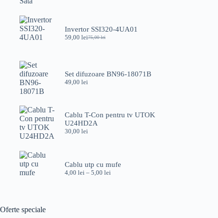
Invertor SSI320-4UA01
59,00
lei
75,00
lei
Prețul
Prețul
inițial
curent
a
este:
fost:
59,00 lei.
75,00 lei.
Set difuzoare BN96-18071B
49,00
lei
Cablu T-Con pentru tv UTOK
U24HD2A
30,00
lei
Cablu utp cu mufe
Interval
4,00
lei
–
5,00
lei
de
prețuri:
4,00 lei
până
Oferte speciale
la