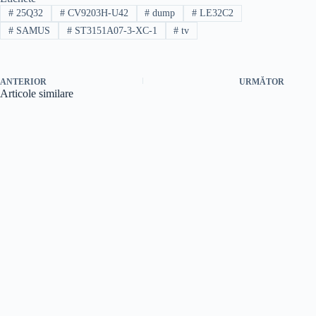
#
25Q32
#
CV9203H-U42
#
dump
#
LE32C2
#
SAMUS
#
ST3151A07-3-XC-1
#
tv
ANTERIOR
URMĂTOR
Articole similare