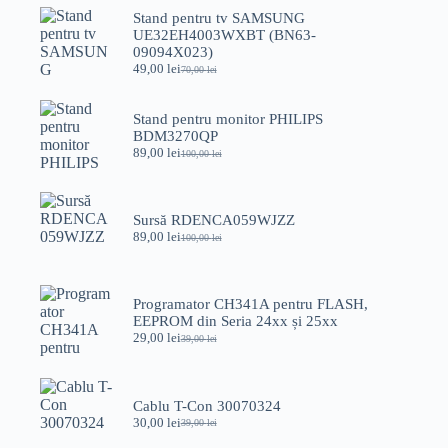
5,00 lei
Stand pentru tv SAMSUNG
UE32EH4003WXBT (BN63-
09094X023)
49,00
lei
70,00
lei
Prețul
Prețul
inițial
curent
a
este:
Stand pentru monitor PHILIPS
fost:
49,00 lei.
BDM3270QP
70,00 lei.
89,00
lei
100,00
lei
Prețul
Prețul
inițial
curent
a
este:
fost:
89,00 lei.
Sursă RDENCA059WJZZ
100,00 lei.
89,00
lei
100,00
lei
Prețul
Prețul
inițial
curent
a
este:
fost:
89,00 lei.
Programator CH341A pentru FLASH,
100,00 lei.
EEPROM din Seria 24xx și 25xx
29,00
lei
39,00
lei
Prețul
Prețul
inițial
curent
a
este:
fost:
29,00 lei.
Cablu T-Con 30070324
39,00 lei.
30,00
lei
39,00
lei
Prețul
Prețul
inițial
curent