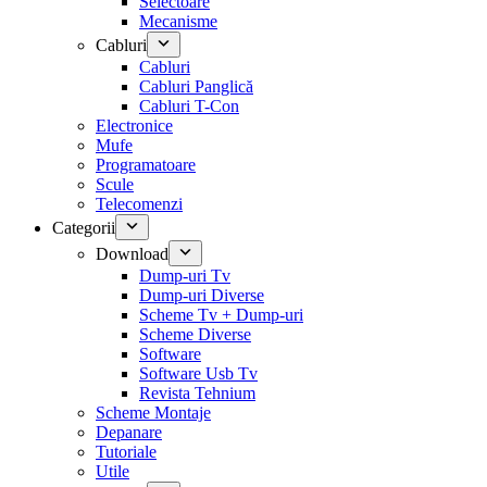
Selectoare
Mecanisme
Cabluri
Cabluri
Cabluri Panglică
Cabluri T-Con
Electronice
Mufe
Programatoare
Scule
Telecomenzi
Categorii
Download
Dump-uri Tv
Dump-uri Diverse
Scheme Tv + Dump-uri
Scheme Diverse
Software
Software Usb Tv
Revista Tehnium
Scheme Montaje
Depanare
Tutoriale
Utile