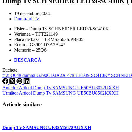
Dump Tv SCHNEIDER LED39-SC410K (T
19 decembrie 2024
Dump-uri Tv
Fișier – Dump Tv SCHNEIDER LED39-SC410K
Veriunea – TFT221149
Placă de bază – TP.MS3663S.PB805
Ecran – G390CD3A2A-47
Memorie – 25Q64
DESCARCĂ
Etichete
#
25Q64
#
dump
#
G390CD3A2A-47
#
LED39-SC410K
#
SCHNEID
Anterior
Articol
Dump Tv SAMSUNG UE50AU8072UXXH
Următor
Articol
Dump Tv SAMSUNG UE50BU8502KXXH
Articole similare
Dump Tv SAMSUNG UE32M5672AUXXH