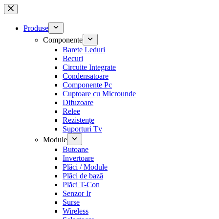
Sari
la
conținut
Produse
Componente
Barete Leduri
Becuri
Circuite Integrate
Condensatoare
Componente Pc
Cuptoare cu Microunde
Difuzoare
Relee
Rezistențe
Suporturi Tv
Module
Butoane
Invertoare
Plăci / Module
Plăci de bază
Plăci T-Con
Senzor Ir
Surse
Wireless