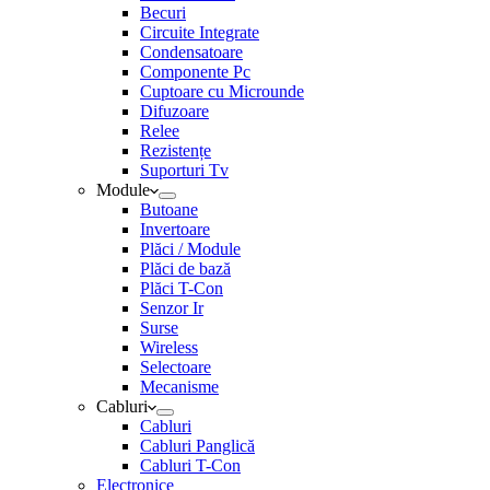
Becuri
Circuite Integrate
Condensatoare
Componente Pc
Cuptoare cu Microunde
Difuzoare
Relee
Rezistențe
Suporturi Tv
Module
Butoane
Invertoare
Plăci / Module
Plăci de bază
Plăci T-Con
Senzor Ir
Surse
Wireless
Selectoare
Mecanisme
Cabluri
Cabluri
Cabluri Panglică
Cabluri T-Con
Electronice