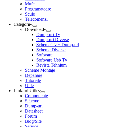
Mufe
Programatoare
Scule
Telecomenzi
Categorii
Download
Dump-uri Tv
Dump-uri Diverse
Scheme Tv + Dump-uri
Scheme Diverse
Software
Software Usb Tv
Revista Tehnium
Scheme Montaje
Depanare
Tutoriale
Utile
Link-uri Utile
Componente
Scheme
Dump-uri
Datasheet
Forum
Blog/Site
Service