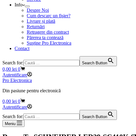
Info
Despre Noi
Cum descarc un fişier?
Livrare și plată
Returnări
Retragere din contract
Părerea ta contează
Susține Pro Electronica
Contact
Search for:
Search Button
Coș
0,00
lei
0
de
Autentificare
cumpărături
Pro Electronica
Din pasiune pentru electronică
Coș
0,00
lei
0
de
Autentificare
cumpărături
Search for:
Search Button
Meniu