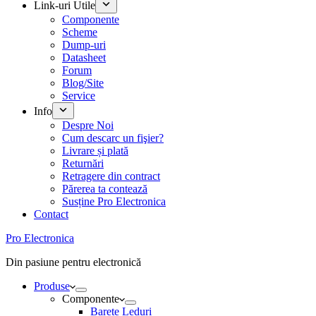
Link-uri Utile
Componente
Scheme
Dump-uri
Datasheet
Forum
Blog/Site
Service
Info
Despre Noi
Cum descarc un fişier?
Livrare și plată
Returnări
Retragere din contract
Părerea ta contează
Susține Pro Electronica
Contact
Pro Electronica
Din pasiune pentru electronică
Produse
Componente
Barete Leduri