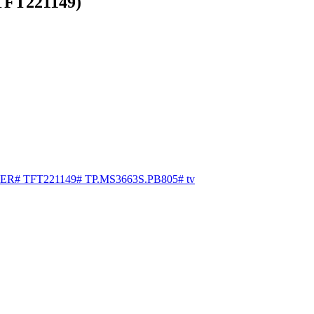
FT221149)
ER
#
TFT221149
#
TP.MS3663S.PB805
#
tv