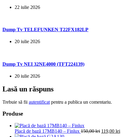
22 iulie 2026
Dump Tv TELEFUNKEN T22FX182LP
20 iulie 2026
Dump Tv NEI 32NE4000 (TFT224139)
20 iulie 2026
Lasă un răspuns
Trebuie să fii
autentificat
pentru a publica un comentariu.
Produse
Prețul
Prețul
Placă de bază 17MB140 – Finlux
150,00
lei
119,00
lei
inițial
curent