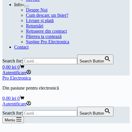
Info
Despre Noi
Cum descarc un fişier?
Livrare și plată
Returnări
Retragere din contract
Părerea ta contează
Susține Pro Electronica
Contact
Search for:
Search Button
Coș
0,00
lei
0
de
Autentificare
cumpărături
Pro Electronica
Din pasiune pentru electronică
Coș
0,00
lei
0
de
Autentificare
cumpărături
Search for:
Search Button
Meniu