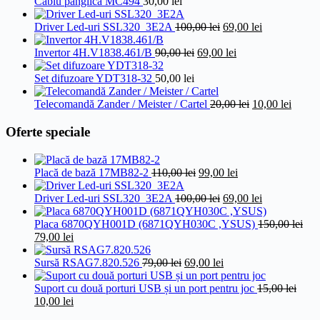
Cablu panglică MC494
30,00
lei
Prețul
Prețul
Driver Led-uri SSL320_3E2A
100,00
lei
69,00
lei
inițial
curent
Prețul
a
Prețul
este:
Invertor 4H.V1838.461/B
90,00
lei
69,00
lei
inițial
fost:
curent
69,00 lei.
a
100,00 lei.
este:
Set difuzoare YDT318-32
50,00
lei
fost:
69,00 lei.
90,00 lei.
Prețul
Prețul
Telecomandă Zander / Meister / Cartel
20,00
lei
10,00
lei
inițial
curent
a
este:
Oferte speciale
fost:
10,00 
20,00 lei.
Prețul
Prețul
Placă de bază 17MB82-2
110,00
lei
99,00
lei
inițial
curent
a
Prețul
este:
Prețul
Driver Led-uri SSL320_3E2A
100,00
lei
69,00
lei
fost:
inițial
99,00 lei.
curent
110,00 lei.
a
este:
Placa 6870QYH001D (6871QYH030C ,YSUS)
150,00
lei
Prețul
Prețul
fost:
69,00 lei.
79,00
lei
inițial
curent
100,00 lei.
a
este:
Prețul
Prețul
Sursă RSAG7.820.526
79,00
lei
69,00
lei
fost:
79,00 lei.
inițial
curent
150,00 lei.
a
este:
Suport cu două porturi USB și un port pentru joc
15,00
lei
Prețul
Prețul
fost:
69,00 lei.
10,00
lei
inițial
curent
79,00 lei.