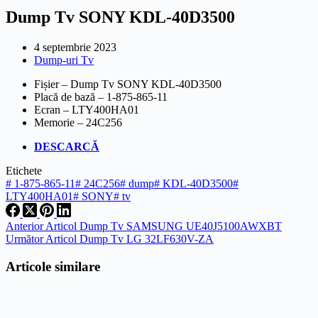
Dump Tv SONY KDL-40D3500
4 septembrie 2023
Dump-uri Tv
Fișier – Dump Tv SONY KDL-40D3500
Placă de bază – 1-875-865-11
Ecran – LTY400HA01
Memorie – 24C256
DESCARCĂ
Etichete
#
1-875-865-11
#
24C256
#
dump
#
KDL-40D3500
#
LTY400HA01
#
SONY
#
tv
Anterior
Articol
Dump Tv SAMSUNG UE40J5100AWXBT
Următor
Articol
Dump Tv LG 32LF630V-ZA
Articole similare