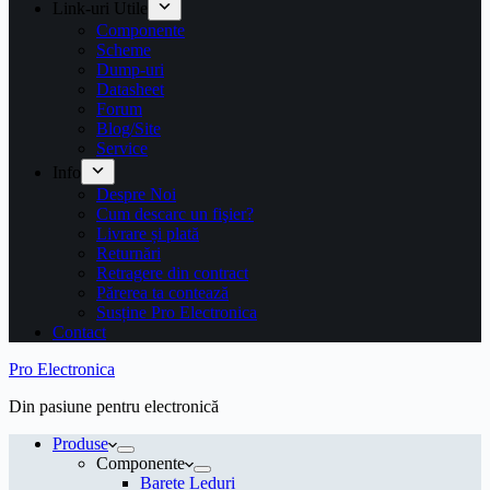
Link-uri Utile
Componente
Scheme
Dump-uri
Datasheet
Forum
Blog/Site
Service
Info
Despre Noi
Cum descarc un fişier?
Livrare și plată
Returnări
Retragere din contract
Părerea ta contează
Susține Pro Electronica
Contact
Pro Electronica
Din pasiune pentru electronică
Produse
Componente
Barete Leduri