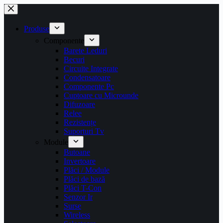
Sari
la
conținut
Produse
Componente
Barete Leduri
Becuri
Circuite Integrate
Condensatoare
Componente Pc
Cuptoare cu Microunde
Difuzoare
Relee
Rezistențe
Suporturi Tv
Module
Butoane
Invertoare
Plăci / Module
Plăci de bază
Plăci T-Con
Senzor Ir
Surse
Wireless