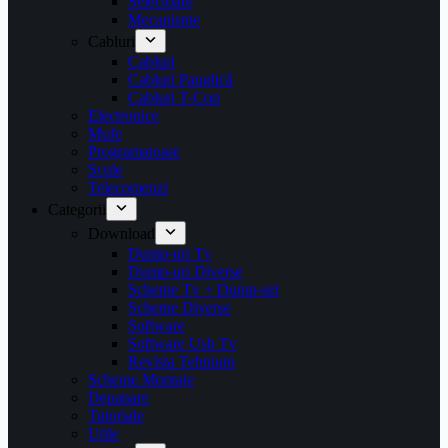
Selectoare
Mecanisme
Cabluri
Cabluri
Cabluri Panglică
Cabluri T-Con
Electronice
Mufe
Programatoare
Scule
Telecomenzi
Categorii
Download
Dump-uri Tv
Dump-uri Diverse
Scheme Tv + Dump-uri
Scheme Diverse
Software
Software Usb Tv
Revista Tehnium
Scheme Montaje
Depanare
Tutoriale
Utile