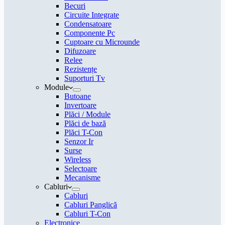
Becuri
Circuite Integrate
Condensatoare
Componente Pc
Cuptoare cu Microunde
Difuzoare
Relee
Rezistențe
Suporturi Tv
Module
Butoane
Invertoare
Plăci / Module
Plăci de bază
Plăci T-Con
Senzor Ir
Surse
Wireless
Selectoare
Mecanisme
Cabluri
Cabluri
Cabluri Panglică
Cabluri T-Con
Electronice