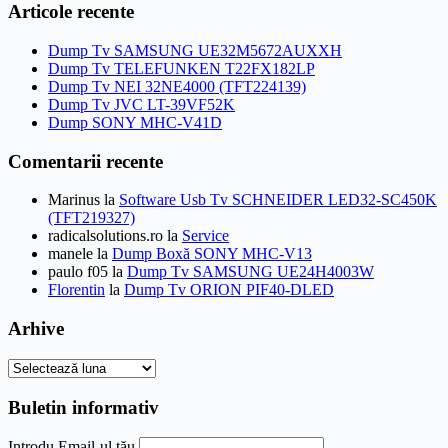
a
este:
Articole recente
fost:
10,00 lei.
15,00 lei.
Dump Tv SAMSUNG UE32M5672AUXXH
Dump Tv TELEFUNKEN T22FX182LP
Dump Tv NEI 32NE4000 (TFT224139)
Dump Tv JVC LT-39VF52K
Dump SONY MHC-V41D
Comentarii recente
Marinus
la
Software Usb Tv SCHNEIDER LED32-SC450K
(TFT219327)
radicalsolutions.ro
la
Service
manele
la
Dump Boxă SONY MHC-V13
paulo f05
la
Dump Tv SAMSUNG UE24H4003W
Florentin
la
Dump Tv ORION PIF40-DLED
Arhive
Arhive
Buletin informativ
Introdu Email-ul tău