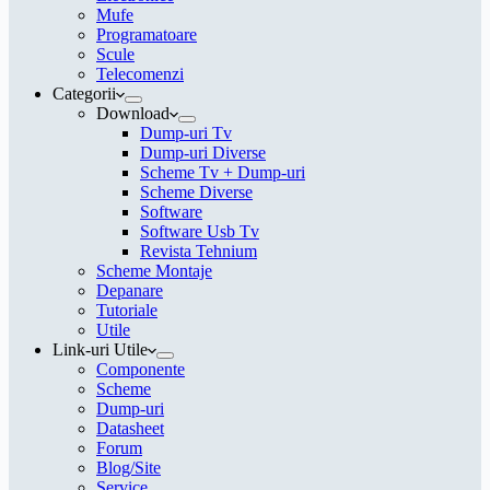
Mufe
Programatoare
Scule
Telecomenzi
Categorii
Download
Dump-uri Tv
Dump-uri Diverse
Scheme Tv + Dump-uri
Scheme Diverse
Software
Software Usb Tv
Revista Tehnium
Scheme Montaje
Depanare
Tutoriale
Utile
Link-uri Utile
Componente
Scheme
Dump-uri
Datasheet
Forum
Blog/Site
Service