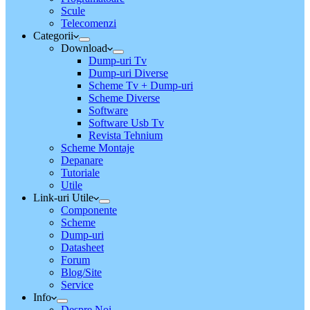
Scule
Telecomenzi
Categorii
Download
Dump-uri Tv
Dump-uri Diverse
Scheme Tv + Dump-uri
Scheme Diverse
Software
Software Usb Tv
Revista Tehnium
Scheme Montaje
Depanare
Tutoriale
Utile
Link-uri Utile
Componente
Scheme
Dump-uri
Datasheet
Forum
Blog/Site
Service
Info
Despre Noi