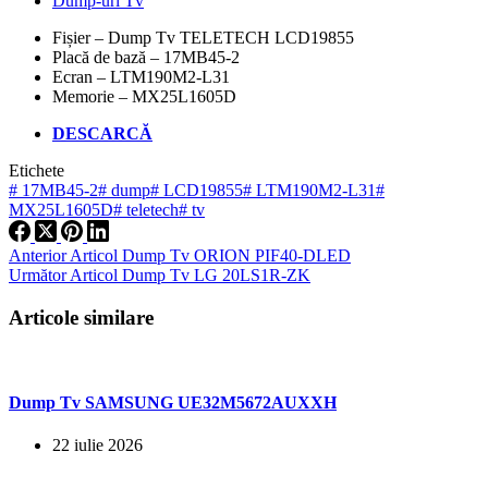
Dump-uri Tv
Fișier – Dump Tv TELETECH LCD19855
Placă de bază – 17MB45-2
Ecran – LTM190M2-L31
Memorie – MX25L1605D
DESCARCĂ
Etichete
#
17MB45-2
#
dump
#
LCD19855
#
LTM190M2-L31
#
MX25L1605D
#
teletech
#
tv
Anterior
Articol
Dump Tv ORION PIF40-DLED
Următor
Articol
Dump Tv LG 20LS1R-ZK
Articole similare
Dump Tv SAMSUNG UE32M5672AUXXH
22 iulie 2026