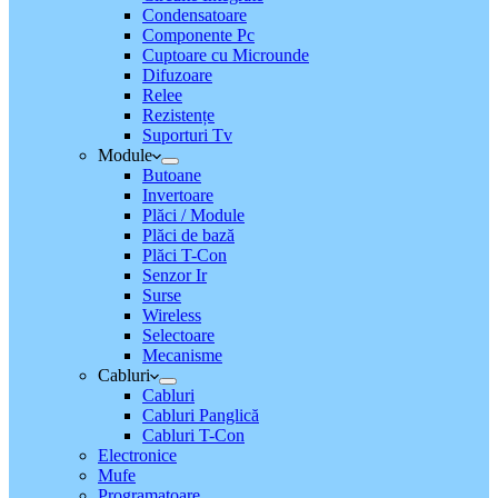
Condensatoare
Componente Pc
Cuptoare cu Microunde
Difuzoare
Relee
Rezistențe
Suporturi Tv
Module
Butoane
Invertoare
Plăci / Module
Plăci de bază
Plăci T-Con
Senzor Ir
Surse
Wireless
Selectoare
Mecanisme
Cabluri
Cabluri
Cabluri Panglică
Cabluri T-Con
Electronice
Mufe
Programatoare