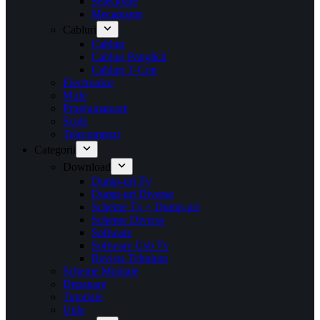
Selectoare
Mecanisme
Cabluri
Cabluri
Cabluri Panglică
Cabluri T-Con
Electronice
Mufe
Programatoare
Scule
Telecomenzi
Categorii
Download
Dump-uri Tv
Dump-uri Diverse
Scheme Tv + Dump-uri
Scheme Diverse
Software
Software Usb Tv
Revista Tehnium
Scheme Montaje
Depanare
Tutoriale
Utile