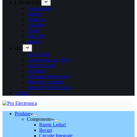
Link-uri Utile
Componente
Scheme
Dump-uri
Datasheet
Forum
Blog/Site
Service
Info
Despre Noi
Cum descarc un fişier?
Livrare și plată
Returnări
Retragere din contract
Părerea ta contează
Susține Pro Electronica
Contact
Produse
Componente
Barete Leduri
Becuri
Circuite Integrate