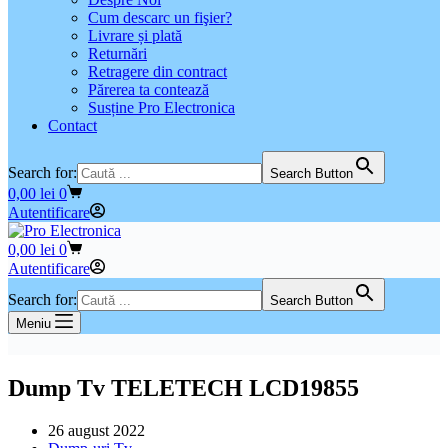
Cum descarc un fişier?
Livrare și plată
Returnări
Retragere din contract
Părerea ta contează
Susține Pro Electronica
Contact
Search for:
Search Button
Coș
0,00
lei
0
de
Autentificare
cumpărături
Coș
0,00
lei
0
de
Autentificare
cumpărături
Search for:
Search Button
Meniu
Dump Tv TELETECH LCD19855
26 august 2022