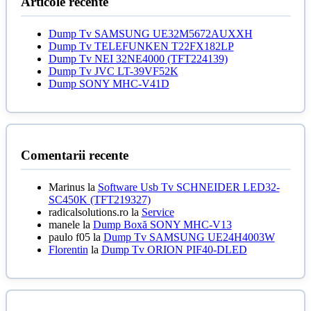
Articole recente
Dump Tv SAMSUNG UE32M5672AUXXH
Dump Tv TELEFUNKEN T22FX182LP
Dump Tv NEI 32NE4000 (TFT224139)
Dump Tv JVC LT-39VF52K
Dump SONY MHC-V41D
Comentarii recente
Marinus
la
Software Usb Tv SCHNEIDER LED32-
SC450K (TFT219327)
radicalsolutions.ro
la
Service
manele
la
Dump Boxă SONY MHC-V13
paulo f05
la
Dump Tv SAMSUNG UE24H4003W
Florentin
la
Dump Tv ORION PIF40-DLED