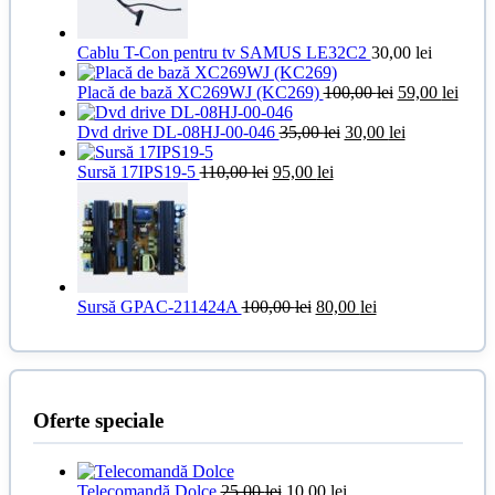
Cablu T-Con pentru tv SAMUS LE32C2
30,00
lei
Prețul
Prețu
Placă de bază XC269WJ (KC269)
100,00
lei
59,00
lei
inițial
curen
Prețul
a
Prețul
este:
Dvd drive DL-08HJ-00-046
35,00
lei
30,00
lei
inițial
fost:
curent
59,00
Prețul
Prețul
a
100,00 lei.
este:
Sursă 17IPS19-5
110,00
lei
95,00
lei
inițial
curent
fost:
30,00 lei.
a
este:
35,00 lei.
fost:
95,00 lei.
110,00 lei.
Prețul
Prețul
Sursă GPAC-211424A
100,00
lei
80,00
lei
inițial
curent
a
este:
fost:
80,00 lei.
100,00 lei.
Oferte speciale
Prețul
Prețul
Telecomandă Dolce
25,00
lei
10,00
lei