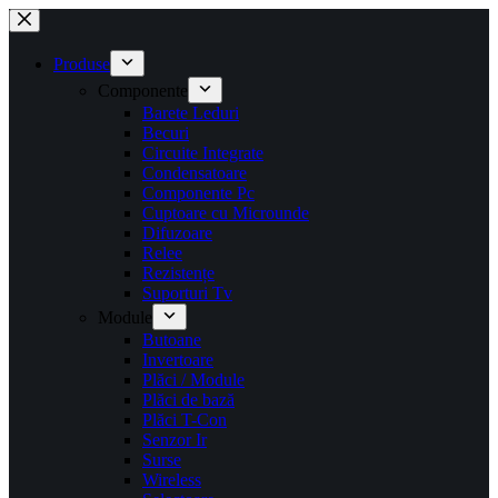
Sari
la
conținut
Produse
Componente
Barete Leduri
Becuri
Circuite Integrate
Condensatoare
Componente Pc
Cuptoare cu Microunde
Difuzoare
Relee
Rezistențe
Suporturi Tv
Module
Butoane
Invertoare
Plăci / Module
Plăci de bază
Plăci T-Con
Senzor Ir
Surse
Wireless