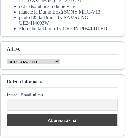
LED32-SC450K (TFT219327)
radicalsolutions.ro
la
Service
manele
la
Dump Boxă SONY MHC-V13
paulo f05
la
Dump Tv SAMSUNG
UE24H4003W
Florentin
la
Dump Tv ORION PIF40-DLED
Arhive
Arhive
Buletin informativ
Introdu Email-ul tău