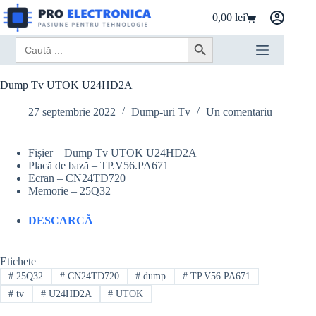
Sari
0,00
lei
la
Coș
conținut
de
Search
Search Button
cumpărături
for:
Dump Tv UTOK U24HD2A
27 septembrie 2022
Dump-uri Tv
Un comentariu
Fișier – Dump Tv UTOK U24HD2A
Placă de bază – TP.V56.PA671
Ecran – CN24TD720
Memorie – 25Q32
DESCARCĂ
Etichete
#
25Q32
#
CN24TD720
#
dump
#
TP.V56.PA671
#
tv
#
U24HD2A
#
UTOK