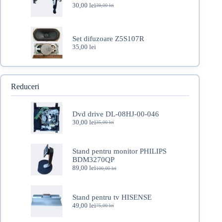
30,00
lei
39,00
lei
Prețul
Prețul
inițial
curent
a
este:
fost:
30,00 lei.
Set difuzoare Z5S107R
39,00 lei.
35,00
lei
Reduceri
Dvd drive DL-08HJ-00-046
30,00
lei
35,00
lei
Prețul
Prețul
inițial
curent
a
este:
fost:
30,00 lei.
Stand pentru monitor PHILIPS
35,00 lei.
BDM3270QP
89,00
lei
100,00
lei
Prețul
Prețul
inițial
curent
a
este:
fost:
89,00 lei.
Stand pentru tv HISENSE
100,00 lei.
49,00
lei
75,00
lei
Prețul
Prețul
inițial
curent