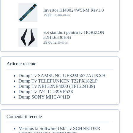
a
este:
fost:
49,00 lei.
Invertor HI40024W5I-M Rev1.0
75,00 lei.
79,00
lei
100,00
lei
Prețul
Prețul
inițial
curent
a
este:
fost:
79,00 lei.
Set standuri pentru tv HORIZON
100,00 lei.
32HL6330H/B
39,00
lei
50,00
lei
Prețul
Prețul
inițial
curent
a
este:
fost:
39,00 lei.
50,00 lei.
Articole recente
Dump Tv SAMSUNG UE32M5672AUXXH
Dump Tv TELEFUNKEN T22FX182LP
Dump Tv NEI 32NE4000 (TFT224139)
Dump Tv JVC LT-39VF52K
Dump SONY MHC-V41D
Comentarii recente
Marinus
la
Software Usb Tv SCHNEIDER