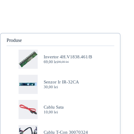
Produse
Invertor 4H.V1838.461/B
69,00
lei
90,00
lei
Prețul
Prețul
inițial
curent
a
este:
fost:
69,00 lei.
Senzor Ir IR-32CA
90,00 lei.
30,00
lei
Cablu Sata
10,00
lei
Cablu T-Con 30070324