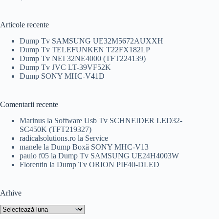
a
este:
fost:
65,00 lei.
99,00 lei.
Articole recente
Dump Tv SAMSUNG UE32M5672AUXXH
Dump Tv TELEFUNKEN T22FX182LP
Dump Tv NEI 32NE4000 (TFT224139)
Dump Tv JVC LT-39VF52K
Dump SONY MHC-V41D
Comentarii recente
Marinus
la
Software Usb Tv SCHNEIDER LED32-
SC450K (TFT219327)
radicalsolutions.ro
la
Service
manele
la
Dump Boxă SONY MHC-V13
paulo f05
la
Dump Tv SAMSUNG UE24H4003W
Florentin
la
Dump Tv ORION PIF40-DLED
Arhive
Arhive