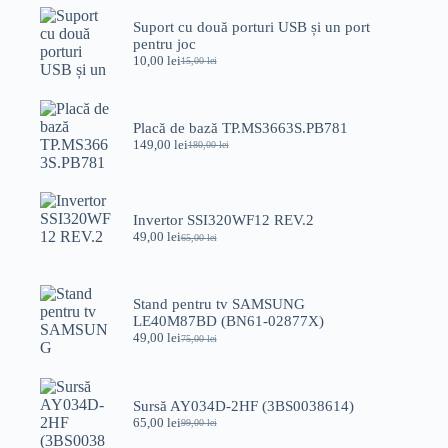
Suport cu două porturi USB și un port
pentru joc
10,00
lei
15,00
lei
Prețul
Prețul
inițial
curent
a
este:
fost:
10,00 lei.
Placă de bază TP.MS3663S.PB781
15,00 lei.
149,00
lei
180,00
lei
Prețul
Prețul
inițial
curent
a
este:
fost:
149,00 lei.
180,00 lei.
Invertor SSI320WF12 REV.2
49,00
lei
65,00
lei
Prețul
Prețul
inițial
curent
a
este:
fost:
49,00 lei.
Stand pentru tv SAMSUNG
65,00 lei.
LE40M87BD (BN61-02877X)
49,00
lei
75,00
lei
Prețul
Prețul
inițial
curent
a
este:
fost:
49,00 lei.
Sursă AY034D-2HF (3BS0038614)
75,00 lei.
65,00
lei
99,00
lei
Prețul
Prețul
inițial
curent