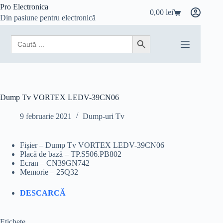
Sari
Pro Electronica
0,00
lei
la
Coș
Din pasiune pentru electronică
conținut
de
cumpărături
Search
Search Button
for:
Dump Tv VORTEX LEDV-39CN06
9 februarie 2021
Dump-uri Tv
Fișier – Dump Tv VORTEX LEDV-39CN06
Placă de bază – TP.S506.PB802
Ecran – CN39GN742
Memorie – 25Q32
DESCARCĂ
Etichete