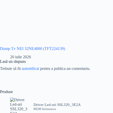
Dump Tv NEI 32NE4000 (TFT224139)
20 iulie 2026
Lasă un răspuns
Trebuie să fii
autentificat
pentru a publica un comentariu.
Produse
Driver Led-uri SSL320_3E2A
69,00
lei
100,00
lei
Prețul
Prețul