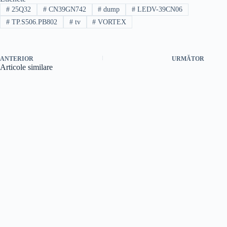
#
25Q32
#
CN39GN742
#
dump
#
LEDV-39CN06
#
TP.S506.PB802
#
tv
#
VORTEX
ANTERIOR
URMĂTOR
Articole similare