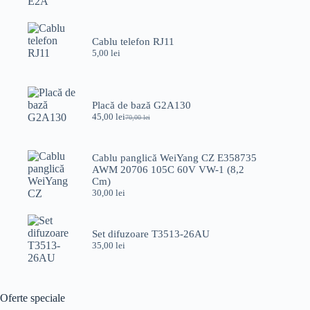
inițial
curent
a
este:
fost:
69,00 lei.
100,00 lei.
Cablu telefon RJ11
5,00
lei
Placă de bază G2A130
45,00
lei
70,00
lei
Prețul
Prețul
inițial
curent
a
este:
fost:
45,00 lei.
Cablu panglică WeiYang CZ E358735
70,00 lei.
AWM 20706 105C 60V VW-1 (8,2
Cm)
30,00
lei
Set difuzoare T3513-26AU
35,00
lei
Oferte speciale