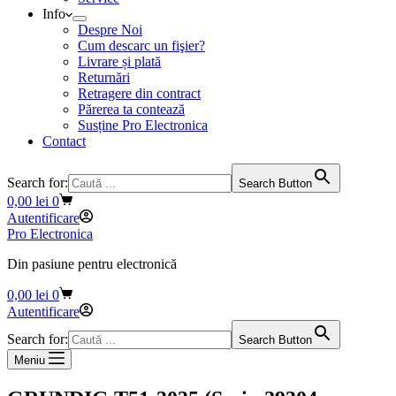
Info
Despre Noi
Cum descarc un fişier?
Livrare și plată
Returnări
Retragere din contract
Părerea ta contează
Susține Pro Electronica
Contact
Search for:
Search Button
Coș
0,00
lei
0
de
Autentificare
cumpărături
Pro Electronica
Din pasiune pentru electronică
Coș
0,00
lei
0
de
Autentificare
cumpărături
Search for:
Search Button
Meniu