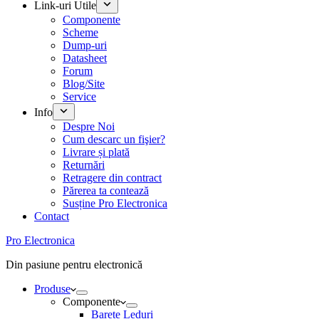
Link-uri Utile
Componente
Scheme
Dump-uri
Datasheet
Forum
Blog/Site
Service
Info
Despre Noi
Cum descarc un fişier?
Livrare și plată
Returnări
Retragere din contract
Părerea ta contează
Susține Pro Electronica
Contact
Pro Electronica
Din pasiune pentru electronică
Produse
Componente
Barete Leduri