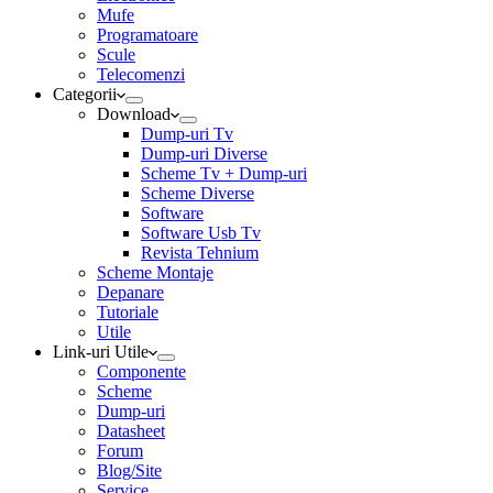
Mufe
Programatoare
Scule
Telecomenzi
Categorii
Download
Dump-uri Tv
Dump-uri Diverse
Scheme Tv + Dump-uri
Scheme Diverse
Software
Software Usb Tv
Revista Tehnium
Scheme Montaje
Depanare
Tutoriale
Utile
Link-uri Utile
Componente
Scheme
Dump-uri
Datasheet
Forum
Blog/Site
Service