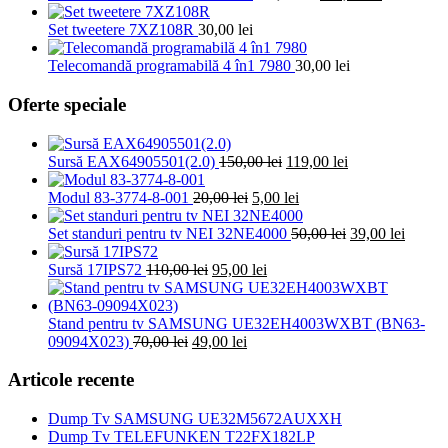
inițial
curent
a
este:
Set tweetere 7XZ108R
30,00
lei
fost:
119,00 lei.
150,00 lei.
Telecomandă programabilă 4 în1 7980
30,00
lei
Oferte speciale
Prețul
Prețul
Sursă EAX64905501(2.0)
150,00
lei
119,00
lei
inițial
curent
Prețul
a
Prețul
este:
Modul 83-3774-8-001
20,00
lei
5,00
lei
inițial
fost:
curent
119,00 lei.
a
150,00 lei.
este:
Prețul
Prețul
Set standuri pentru tv NEI 32NE4000
50,00
lei
39,00
lei
fost:
5,00 lei.
inițial
curent
Prețul
20,00 lei.
Prețul
a
este:
Sursă 17IPS72
110,00
lei
95,00
lei
inițial
curent
fost:
39,00 l
a
este:
50,00 lei.
fost:
95,00 lei.
Stand pentru tv SAMSUNG UE32EH4003WXBT (BN63-
Prețul
110,00 lei.
Prețul
09094X023)
70,00
lei
49,00
lei
inițial
curent
a
este:
Articole recente
fost:
49,00 lei.
70,00 lei.
Dump Tv SAMSUNG UE32M5672AUXXH
Dump Tv TELEFUNKEN T22FX182LP