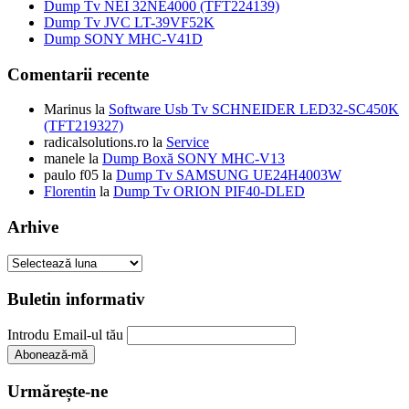
Dump Tv NEI 32NE4000 (TFT224139)
Dump Tv JVC LT-39VF52K
Dump SONY MHC-V41D
Comentarii recente
Marinus
la
Software Usb Tv SCHNEIDER LED32-SC450K
(TFT219327)
radicalsolutions.ro
la
Service
manele
la
Dump Boxă SONY MHC-V13
paulo f05
la
Dump Tv SAMSUNG UE24H4003W
Florentin
la
Dump Tv ORION PIF40-DLED
Arhive
Arhive
Buletin informativ
Introdu Email-ul tău
Urmărește-ne