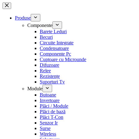
Sari
la
conținut
Produse
Componente
Barete Leduri
Becuri
Circuite Integrate
Condensatoare
Componente Pc
Cuptoare cu Microunde
Difuzoare
Relee
Rezistențe
Suporturi Tv
Module
Butoane
Invertoare
Plăci / Module
Plăci de bază
Plăci T-Con
Senzor Ir
Surse
Wireless