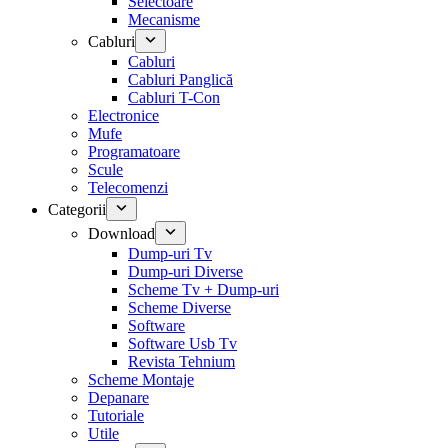
Selectoare
Mecanisme
Cabluri
Cabluri
Cabluri Panglică
Cabluri T-Con
Electronice
Mufe
Programatoare
Scule
Telecomenzi
Categorii
Download
Dump-uri Tv
Dump-uri Diverse
Scheme Tv + Dump-uri
Scheme Diverse
Software
Software Usb Tv
Revista Tehnium
Scheme Montaje
Depanare
Tutoriale
Utile