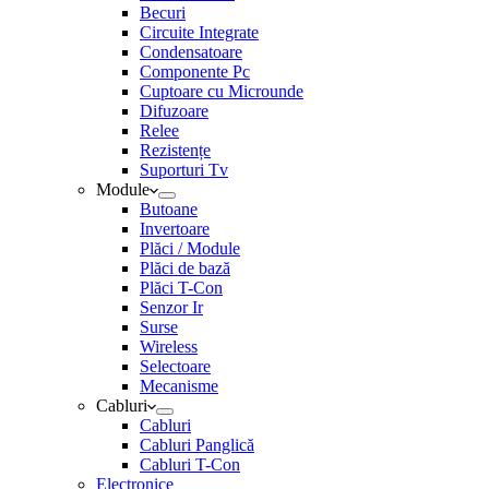
Becuri
Circuite Integrate
Condensatoare
Componente Pc
Cuptoare cu Microunde
Difuzoare
Relee
Rezistențe
Suporturi Tv
Module
Butoane
Invertoare
Plăci / Module
Plăci de bază
Plăci T-Con
Senzor Ir
Surse
Wireless
Selectoare
Mecanisme
Cabluri
Cabluri
Cabluri Panglică
Cabluri T-Con
Electronice