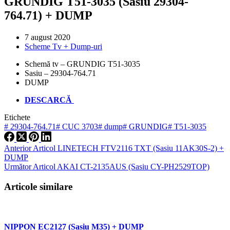
GRUNDIG T51-3035 (Sasiu 29304-
764.71) + DUMP
7 august 2020
Scheme Tv + Dump-uri
Schemă tv – GRUNDIG T51-3035
Sasiu – 29304-764.71
DUMP
DESCARCĂ
Etichete
#
29304-764.71
#
CUC 3703
#
dump
#
GRUNDIG
#
T51-3035
Anterior
Articol
LINETECH FTV2116 TXT (Sasiu 11AK30S-2) +
DUMP
Următor
Articol
AKAI CT-2135AUS (Sasiu CY-PH2529TOP)
Articole similare
NIPPON EC2127 (Sasiu M35) + DUMP