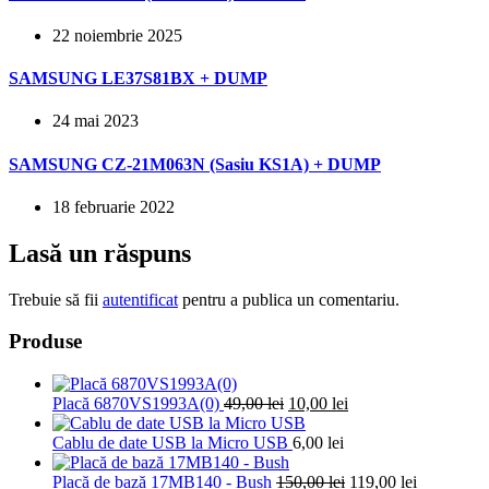
22 noiembrie 2025
SAMSUNG LE37S81BX + DUMP
24 mai 2023
SAMSUNG CZ-21M063N (Sasiu KS1A) + DUMP
18 februarie 2022
Lasă un răspuns
Trebuie să fii
autentificat
pentru a publica un comentariu.
Produse
Prețul
Prețul
Placă 6870VS1993A(0)
49,00
lei
10,00
lei
inițial
curent
a
este:
Cablu de date USB la Micro USB
6,00
lei
fost:
10,00 lei.
49,00 lei.
Prețul
Prețul
Placă de bază 17MB140 - Bush
150,00
lei
119,00
lei