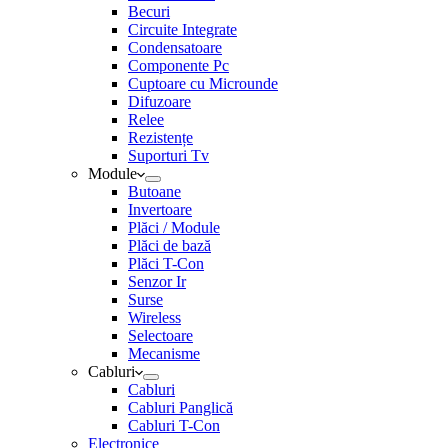
Becuri
Circuite Integrate
Condensatoare
Componente Pc
Cuptoare cu Microunde
Difuzoare
Relee
Rezistențe
Suporturi Tv
Module
Butoane
Invertoare
Plăci / Module
Plăci de bază
Plăci T-Con
Senzor Ir
Surse
Wireless
Selectoare
Mecanisme
Cabluri
Cabluri
Cabluri Panglică
Cabluri T-Con
Electronice