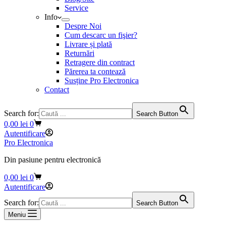
Service
Info
Despre Noi
Cum descarc un fişier?
Livrare și plată
Returnări
Retragere din contract
Părerea ta contează
Susține Pro Electronica
Contact
Search for:
Search Button
Coș
0,00
lei
0
de
Autentificare
cumpărături
Pro Electronica
Din pasiune pentru electronică
Coș
0,00
lei
0
de
Autentificare
cumpărături
Search for:
Search Button
Meniu