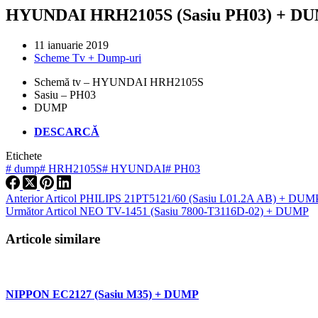
HYUNDAI HRH2105S (Sasiu PH03) + D
11 ianuarie 2019
Scheme Tv + Dump-uri
Schemă tv – HYUNDAI HRH2105S
Sasiu – PH03
DUMP
DESCARCĂ
Etichete
#
dump
#
HRH2105S
#
HYUNDAI
#
PH03
Anterior
Articol
PHILIPS 21PT5121/60 (Sasiu L01.2A AB) + DUM
Următor
Articol
NEO TV-1451 (Sasiu 7800-T3116D-02) + DUMP
Articole similare
NIPPON EC2127 (Sasiu M35) + DUMP