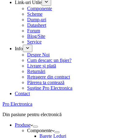
Link-uri Utile
Componente
Scheme
Dump-uri
Datasheet
Forum
Blog/Site
Service
Info
Despre Noi
Cum descarc un fişier?
Livrare și plată
Returnări
Retragere din contract
Părerea ta contează
Susține Pro Electronica
Contact
Pro Electronica
Din pasiune pentru electronică
Produse
Componente
Barete Leduri