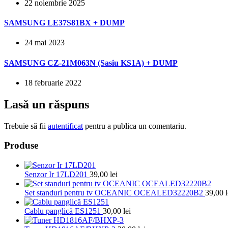
22 noiembrie 2025
SAMSUNG LE37S81BX + DUMP
24 mai 2023
SAMSUNG CZ-21M063N (Sasiu KS1A) + DUMP
18 februarie 2022
Lasă un răspuns
Trebuie să fii
autentificat
pentru a publica un comentariu.
Produse
Senzor Ir 17LD201
39,00
lei
Set standuri pentru tv OCEANIC OCEALED32220B2
39,00
l
Cablu panglică ES1251
30,00
lei