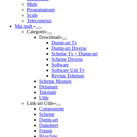
Mufe
Programatoare
Scule
Telecomenzi
Mai mult
Categorii
Download
Dump-uri Tv
Dump-uri Diverse
Scheme Tv + Dump-uri
Scheme Diverse
Software
Software Usb Tv
Revista Tehnium
Scheme Montaje
Depanare
Tutoriale
Utile
Link-uri Utile
Componente
Scheme
Dump-uri
Datasheet
Forum
Blog/Site