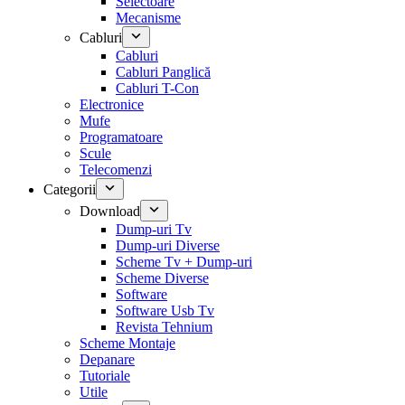
Selectoare
Mecanisme
Cabluri
Cabluri
Cabluri Panglică
Cabluri T-Con
Electronice
Mufe
Programatoare
Scule
Telecomenzi
Categorii
Download
Dump-uri Tv
Dump-uri Diverse
Scheme Tv + Dump-uri
Scheme Diverse
Software
Software Usb Tv
Revista Tehnium
Scheme Montaje
Depanare
Tutoriale
Utile