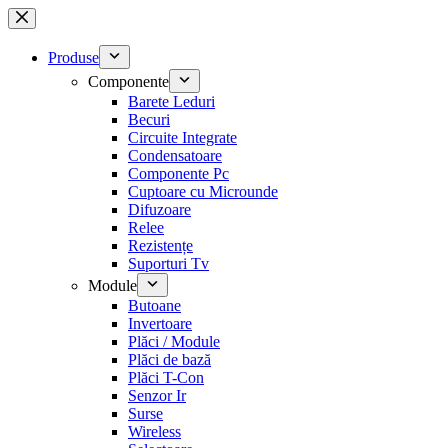
Sari
la
conținut
Produse
Componente
Barete Leduri
Becuri
Circuite Integrate
Condensatoare
Componente Pc
Cuptoare cu Microunde
Difuzoare
Relee
Rezistențe
Suporturi Tv
Module
Butoane
Invertoare
Plăci / Module
Plăci de bază
Plăci T-Con
Senzor Ir
Surse
Wireless