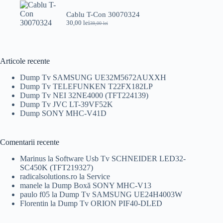
fost:
59,00 lei.
75,00 lei.
Cablu T-Con 30070324
30,00
lei
39,00
lei
Prețul
Prețul
inițial
curent
a
este:
fost:
30,00 lei.
39,00 lei.
Articole recente
Dump Tv SAMSUNG UE32M5672AUXXH
Dump Tv TELEFUNKEN T22FX182LP
Dump Tv NEI 32NE4000 (TFT224139)
Dump Tv JVC LT-39VF52K
Dump SONY MHC-V41D
Comentarii recente
Marinus
la
Software Usb Tv SCHNEIDER LED32-
SC450K (TFT219327)
radicalsolutions.ro
la
Service
manele
la
Dump Boxă SONY MHC-V13
paulo f05
la
Dump Tv SAMSUNG UE24H4003W
Florentin
la
Dump Tv ORION PIF40-DLED