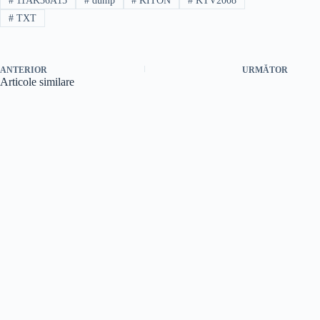
#
11AK36A15
#
dump
#
KITON
#
KTV2008
#
TXT
ANTERIOR
URMĂTOR
Articole similare