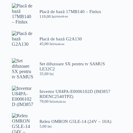
Placă de bază 17MB140 – Finlux
119,00
lei
150,00
lei
Prețul
Prețul
inițial
curent
a
este:
fost:
119,00 lei.
150,00 lei.
Placă de bază G2A130
45,00
lei
70,00
lei
Prețul
Prețul
inițial
curent
a
este:
fost:
45,00 lei.
Set difuzoare SX pentru tv SAMUS
70,00 lei.
LE32C2
35,00
lei
Invertor U84PA-E0006102D (IM3857
RDENC2540TPZ)
79,00
lei
100,00
lei
Prețul
Prețul
inițial
curent
a
este:
fost:
79,00 lei.
Releu OMRON G5LE-14 (24V – 10A)
100,00 lei.
5,00
lei