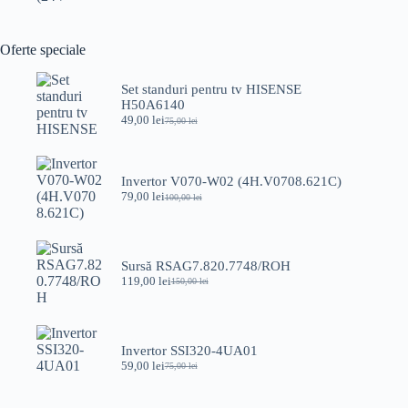
Oferte speciale
Set standuri pentru tv HISENSE
H50A6140
49,00
lei
75,00
lei
Prețul
Prețul
inițial
curent
a
este:
fost:
49,00 lei.
Invertor V070-W02 (4H.V0708.621C)
75,00 lei.
79,00
lei
100,00
lei
Prețul
Prețul
inițial
curent
a
este:
fost:
79,00 lei.
100,00 lei.
Sursă RSAG7.820.7748/ROH
119,00
lei
150,00
lei
Prețul
Prețul
inițial
curent
a
este:
fost:
119,00 lei.
150,00 lei.
Invertor SSI320-4UA01
59,00
lei
75,00
lei
Prețul
Prețul
inițial
curent
a
este: