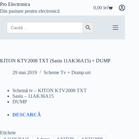
Sari
Pro Electronica
0,00
lei
la
Coș
Din pasiune pentru electronică
conținut
de
cumpărături
Search
Search Button
for:
KITON KTV2008 TXT (Sasiu 11AK36A15) + DUMP
29 mai 2019
Scheme Tv + Dump-uri
Schemă tv – KITON KTV2008 TXT
Sasiu – 11AK36A15
DUMP
DESCARCĂ
Etichete