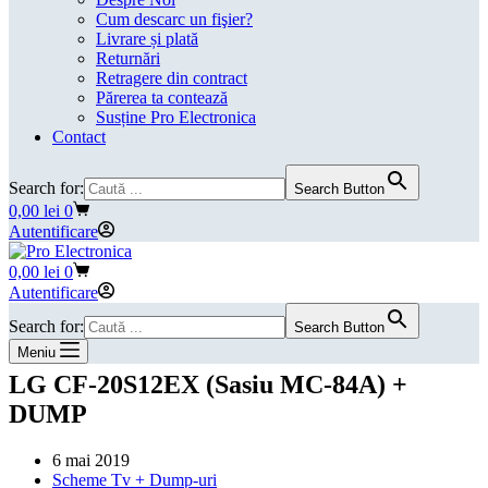
Cum descarc un fişier?
Livrare și plată
Returnări
Retragere din contract
Părerea ta contează
Susține Pro Electronica
Contact
Search for:
Search Button
Coș
0,00
lei
0
de
Autentificare
cumpărături
Coș
0,00
lei
0
de
Autentificare
cumpărături
Search for:
Search Button
Meniu
LG CF-20S12EX (Sasiu MC-84A) +
DUMP
6 mai 2019
Scheme Tv + Dump-uri