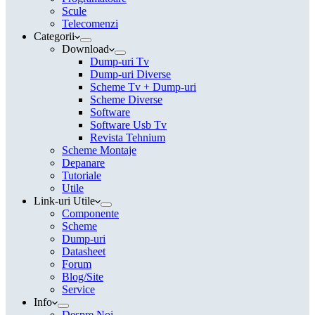
Scule
Telecomenzi
Categorii
Download
Dump-uri Tv
Dump-uri Diverse
Scheme Tv + Dump-uri
Scheme Diverse
Software
Software Usb Tv
Revista Tehnium
Scheme Montaje
Depanare
Tutoriale
Utile
Link-uri Utile
Componente
Scheme
Dump-uri
Datasheet
Forum
Blog/Site
Service
Info
Despre Noi