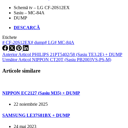
Schemă tv – LG CF-20S12EX
Sasiu – MC-84A
DUMP
DESCARCĂ
Etichete
#
CF-20S12EX
#
dump
#
LG
#
MC-84A
Anterior
Articol
PHILIPS 21PT5402/58 (Sasiu TE3.2E) + DUMP
Următor
Articol
NIPPON CT20T (Sasiu PB2003VS-PS-M)
Articole similare
NIPPON EC2127 (Sasiu M35) + DUMP
22 noiembrie 2025
SAMSUNG LE37S81BX + DUMP
24 mai 2023