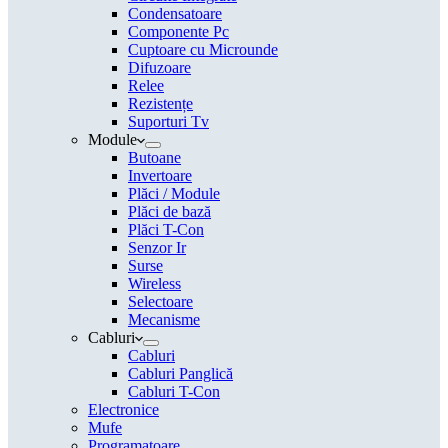
Condensatoare
Componente Pc
Cuptoare cu Microunde
Difuzoare
Relee
Rezistențe
Suporturi Tv
Module
Butoane
Invertoare
Plăci / Module
Plăci de bază
Plăci T-Con
Senzor Ir
Surse
Wireless
Selectoare
Mecanisme
Cabluri
Cabluri
Cabluri Panglică
Cabluri T-Con
Electronice
Mufe
Programatoare