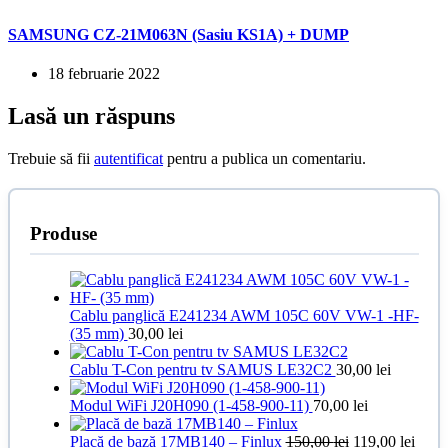
SAMSUNG CZ-21M063N (Sasiu KS1A) + DUMP
18 februarie 2022
Lasă un răspuns
Trebuie să fii
autentificat
pentru a publica un comentariu.
Produse
Cablu panglică E241234 AWM 105C 60V VW-1 -HF-
(35 mm)
30,00
lei
Cablu T-Con pentru tv SAMUS LE32C2
30,00
lei
Modul WiFi J20H090 (1-458-900-11)
70,00
lei
Prețul
Prețu
Placă de bază 17MB140 – Finlux
150,00
lei
119,00
lei