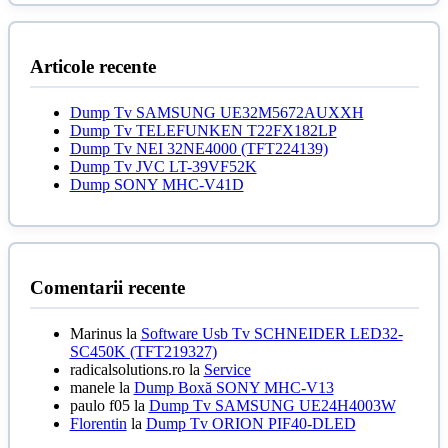
fost:
59,00 lei.
80,00 lei.
Articole recente
Dump Tv SAMSUNG UE32M5672AUXXH
Dump Tv TELEFUNKEN T22FX182LP
Dump Tv NEI 32NE4000 (TFT224139)
Dump Tv JVC LT-39VF52K
Dump SONY MHC-V41D
Comentarii recente
Marinus
la
Software Usb Tv SCHNEIDER LED32-
SC450K (TFT219327)
radicalsolutions.ro
la
Service
manele
la
Dump Boxă SONY MHC-V13
paulo f05
la
Dump Tv SAMSUNG UE24H4003W
Florentin
la
Dump Tv ORION PIF40-DLED