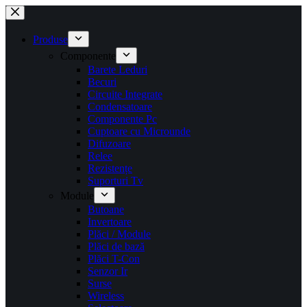
Sari
la
conținut
Produse
Componente
Barete Leduri
Becuri
Circuite Integrate
Condensatoare
Componente Pc
Cuptoare cu Microunde
Difuzoare
Relee
Rezistențe
Suporturi Tv
Module
Butoane
Invertoare
Plăci / Module
Plăci de bază
Plăci T-Con
Senzor Ir
Surse
Wireless