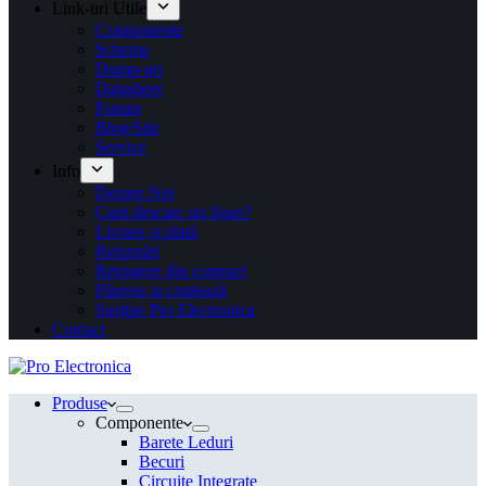
Link-uri Utile
Componente
Scheme
Dump-uri
Datasheet
Forum
Blog/Site
Service
Info
Despre Noi
Cum descarc un fişier?
Livrare și plată
Returnări
Retragere din contract
Părerea ta contează
Susține Pro Electronica
Contact
Produse
Componente
Barete Leduri
Becuri
Circuite Integrate