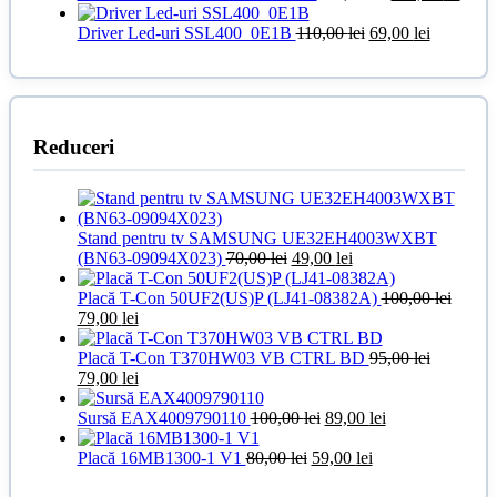
inițial
curen
Prețul
a
Prețul
este:
Driver Led-uri SSL400_0E1B
110,00
lei
69,00
lei
inițial
fost:
curent
119,0
a
150,00 lei.
este:
fost:
69,00 lei.
110,00 lei.
Reduceri
Stand pentru tv SAMSUNG UE32EH4003WXBT
Prețul
Prețul
(BN63-09094X023)
70,00
lei
49,00
lei
inițial
curent
a
este:
Placă T-Con 50UF2(US)P (LJ41-08382A)
100,00
lei
Prețul
Prețul
fost:
49,00 lei.
79,00
lei
inițial
curent
70,00 lei.
a
este:
Placă T-Con T370HW03 VB CTRL BD
95,00
lei
fost:
Prețul
79,00 lei.
Prețul
79,00
lei
100,00 lei.
inițial
curent
a
este:
Prețul
Prețul
Sursă EAX4009790110
100,00
lei
89,00
lei
fost:
79,00 lei.
inițial
curent
95,00 lei.
Prețul
a
Prețul
este:
Placă 16MB1300-1 V1
80,00
lei
59,00
lei
inițial
fost:
curent
89,00 lei.
a
100,00 lei.
este: