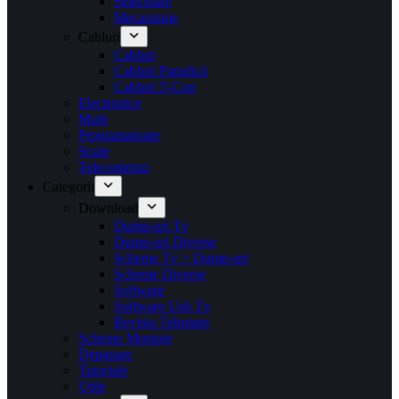
Selectoare
Mecanisme
Cabluri
Cabluri
Cabluri Panglică
Cabluri T-Con
Electronice
Mufe
Programatoare
Scule
Telecomenzi
Categorii
Download
Dump-uri Tv
Dump-uri Diverse
Scheme Tv + Dump-uri
Scheme Diverse
Software
Software Usb Tv
Revista Tehnium
Scheme Montaje
Depanare
Tutoriale
Utile