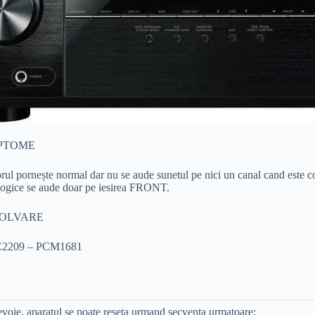
PTOME
rul pornește normal dar nu se aude sunetul pe nici un canal cand este c
logice se aude doar pe iesirea FRONT.
OLVARE
 IC2209 – PCM1681
voie, aparatul se poate reseta urmand secventa urmatoare: