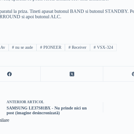
aparatul la priza. Tineti apasat butonul BAND si butonul STANDBY. Pe
ROUND si apoi butonul ALC.
Av
#
nu se aude
#
PIONEER
#
Receiver
#
VSX-324
ANTERIOR
ARTICOL
SAMSUNG LE37S81BX - Nu prinde nici un
post (imagine desincronizată)
milare