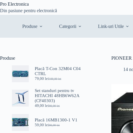
Sari
Pro Electronica
la
Din pasiune pentru electronică
conținut
Produse
Categorii
Link-uri Utile
Produse
PIONEER A
Placă T-Con 32M04 C04
14 n
CTRL
79,00
lei
100,00
lei
Prețul
Prețul
inițial
curent
a
este:
Set standuri pentru tv
fost:
79,00 lei.
HITACHI 48HB6W62A
100,00 lei.
(CF40303)
49,00
lei
80,00
lei
Prețul
Prețul
inițial
curent
a
este:
Placă 16MB1300-1 V1
fost:
49,00 lei.
59,00
lei
80,00
lei
80,00 lei.
Prețul
Prețul
inițial
curent