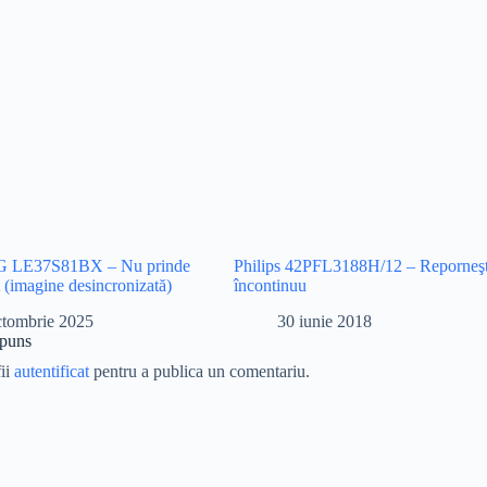
LE37S81BX – Nu prinde
Philips 42PFL3188H/12 – Reporneş
t (imagine desincronizată)
încontinuu
ctombrie 2025
30 iunie 2018
spuns
fii
autentificat
pentru a publica un comentariu.