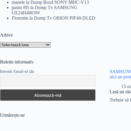
manele
la
Dump Boxă SONY MHC-V13
paulo f05
la
Dump Tv SAMSUNG
UE24H4003W
Florentin
la
Dump Tv ORION PIF40-DLED
Arhive
Arhive
Buletin informativ
SAMSUNG 
Introdu Email-ul tău
nici un pos
15 o
Lasă un ră
Trebuie să 
Urmărește-ne