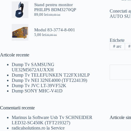
a
este:
Stand pentru monitor
fost:
45,00 lei.
PHILIPS BDM3270QP
49,00 lei.
Conectati 
89,00
lei
100,00
lei
AUTO SUR
Prețul
Prețul
inițial
curent
a
este:
Modul 83-3774-8-001
fost:
89,00 lei.
5,00
lei
100,00 lei.
20,00
lei
Prețul
Prețul
Etichete
inițial
curent
a
este:
#
arc
#
fost:
5,00 lei.
Articole recente
20,00 lei.
Dump Tv SAMSUNG
UE32M5672AUXXH
Dump Tv TELEFUNKEN T22FX182LP
Dump Tv NEI 32NE4000 (TFT224139)
Dump Tv JVC LT-39VF52K
Dump SONY MHC-V41D
Comentarii recente
Marinus
la
Software Usb Tv SCHNEIDER
Articole si
LED32-SC450K (TFT219327)
radicalsolutions.ro
la
Service