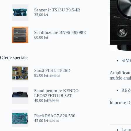
a
este:
fost:
59,00 lei.
Senzor Ir TS13U 39.5-IR
80,00 lei.
35,00
lei
Set difuzoare BN96-49998E
60,00
lei
Oferte speciale
SIM
Sursă PLHL-T826D
Amplificato
95,00
lei
110,00
lei
Prețul
Prețul
mufele ana
inițial
curent
a
este:
REZ
Stand pentru tv KENDO
fost:
95,00 lei.
LED32FHD128 SAT
110,00 lei.
49,00
lei
79,00
lei
Înlocuire
Prețul
Prețul
inițial
curent
a
este:
Placă RSAG7.820.530
fost:
49,00 lei.
45,00
lei
79,00 lei.
49,00
lei
Prețul
Prețul
inițial
curent
La ne