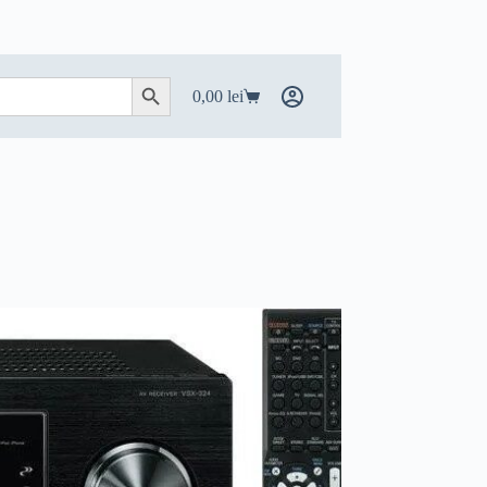
Search Button
0,00
lei
Coș
de
cumpărături