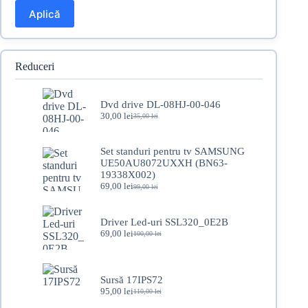
Aplică
Reduceri
Dvd drive DL-08HJ-00-046
30,00
lei
35,00
lei
Prețul
Prețul
inițial
curent
a
este:
Set standuri pentru tv SAMSUNG
fost:
30,00 lei.
UE50AU8072UXXH (BN63-
35,00 lei.
19338X002)
69,00
lei
99,00
lei
Prețul
Prețul
inițial
curent
a
este:
Driver Led-uri SSL320_0E2B
fost:
69,00 lei.
69,00
lei
99,00 lei.
100,00
lei
Prețul
Prețul
inițial
curent
a
este:
fost:
69,00 lei.
Sursă 17IPS72
100,00 lei.
95,00
lei
110,00
lei
Prețul
Prețul
inițial
curent