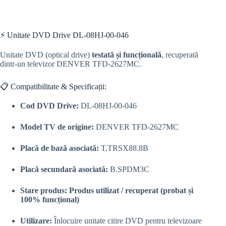
⚡ Unitate DVD Drive DL-08HJ-00-046
Unitate DVD (optical drive)
testată și funcțională
, recuperată
dintr-un televizor DENVER TFD-2627MC.
📋 Compatibilitate & Specificații:
Cod DVD Drive:
DL-08HJ-00-046
Model TV de origine:
DENVER TFD-2627MC
Placă de bază asociată:
T.TRSX88.8B
Placă secundară asociată:
B.SPDM3C
Stare produs:
Produs utilizat / recuperat (probat și
100% funcțional)
Utilizare:
Înlocuire unitate citire DVD pentru televizoare