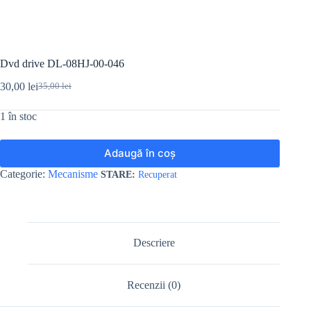
Dvd drive DL-08HJ-00-046
30,00
lei
35,00
lei
Prețul
Prețul
inițial
curent
1 în stoc
a
este:
fost:
30,00 lei.
35,00 lei.
Adaugă în coș
Categorie:
Mecanisme
Recuperat
Descriere
Recenzii (0)