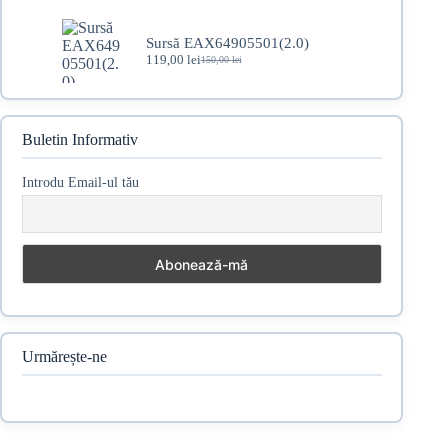
a
este:
fost:
95,00 lei.
Sursă EAX64905501(2.0)
110,00 lei.
119,00
lei
150,00
lei
Prețul
Prețul
inițial
curent
a
este:
fost:
119,00 lei.
150,00 lei.
Buletin Informativ
Introdu Email-ul tău
Urmărește-ne