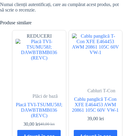
Numai clienții autentificați, care au cumpărat acest produs, pot
să scrie o recenzie.
Produse similare
REDUCERI
Cabluri T-Con
Plăci de bază
Cablu panglică T-Con
Placă TVI-TSUMU58J;
XFE E464453 AWM
DAWBTBMB036
20861 105C 60V VW-1
(REVC)
39,00
lei
30,00
lei
40,00
lei
Prețul
Prețul
inițial
curent