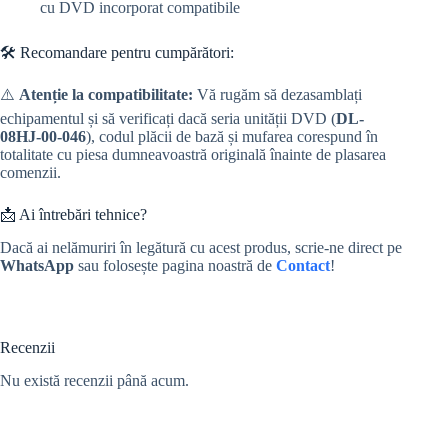
cu DVD incorporat compatibile
🛠️ Recomandare pentru cumpărători:
⚠️
Atenție la compatibilitate:
Vă rugăm să dezasamblați
echipamentul și să verificați dacă seria unității DVD (
DL-
08HJ-00-046
), codul plăcii de bază și mufarea corespund în
totalitate cu piesa dumneavoastră originală înainte de plasarea
comenzii.
📩 Ai întrebări tehnice?
Dacă ai nelămuriri în legătură cu acest produs, scrie-ne direct pe
WhatsApp
sau folosește pagina noastră de
Contact
!
Recenzii
Nu există recenzii până acum.