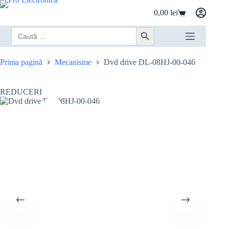
Sari
0,00
lei
la
Coș
conținut
de
Search
Search Button
cumpărături
for:
Prima pagină
Mecanisme
Dvd drive DL-08HJ-00-046
REDUCERI