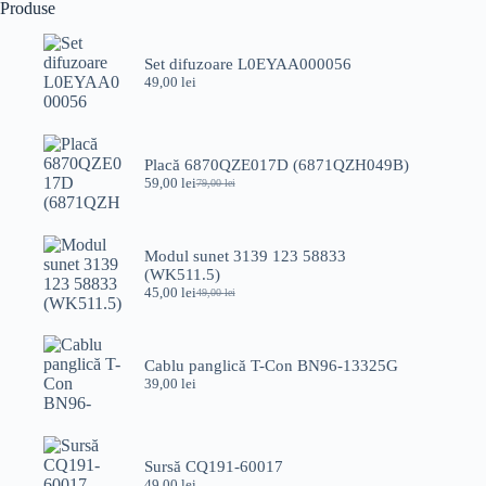
Produse
Set difuzoare L0EYAA000056
49,00
lei
Placă 6870QZE017D (6871QZH049B)
59,00
lei
79,00
lei
Prețul
Prețul
inițial
curent
a
este:
fost:
59,00 lei.
Modul sunet 3139 123 58833
79,00 lei.
(WK511.5)
45,00
lei
49,00
lei
Prețul
Prețul
inițial
curent
a
este:
fost:
45,00 lei.
Cablu panglică T-Con BN96-13325G
49,00 lei.
39,00
lei
Sursă CQ191-60017
49,00
lei