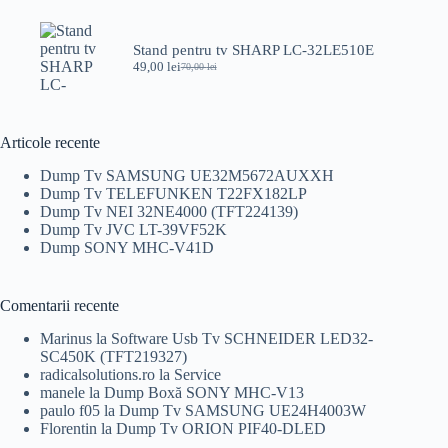
a
este:
fost:
69,00 lei.
89,00 lei.
Stand pentru tv SHARP LC-32LE510E
49,00
lei
70,00
lei
Prețul
Prețul
inițial
curent
a
este:
fost:
49,00 lei.
70,00 lei.
Articole recente
Dump Tv SAMSUNG UE32M5672AUXXH
Dump Tv TELEFUNKEN T22FX182LP
Dump Tv NEI 32NE4000 (TFT224139)
Dump Tv JVC LT-39VF52K
Dump SONY MHC-V41D
Comentarii recente
Marinus
la
Software Usb Tv SCHNEIDER LED32-
SC450K (TFT219327)
radicalsolutions.ro
la
Service
manele
la
Dump Boxă SONY MHC-V13
paulo f05
la
Dump Tv SAMSUNG UE24H4003W
Florentin
la
Dump Tv ORION PIF40-DLED