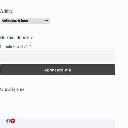
Arhive
Arhive
Buletin informativ
Introdu Email-ul tău
Urmărește-ne