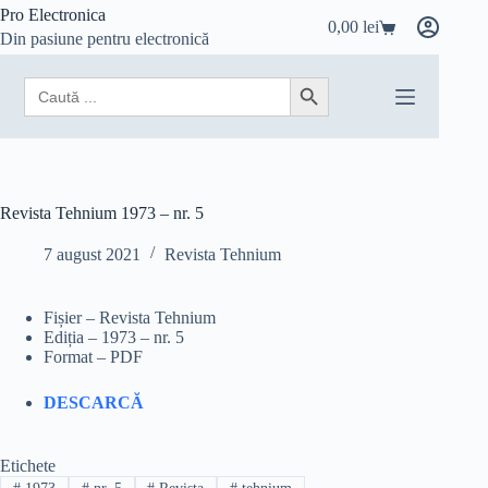
Sari
Pro Electronica
0,00
lei
la
Coș
Din pasiune pentru electronică
conținut
de
cumpărături
Search
Search Button
for:
Revista Tehnium 1973 – nr. 5
7 august 2021
Revista Tehnium
Fișier – Revista Tehnium
Ediția – 1973 – nr. 5
Format – PDF
DESCARCĂ
Etichete