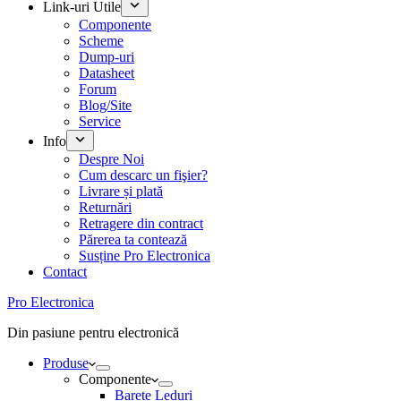
Link-uri Utile
Componente
Scheme
Dump-uri
Datasheet
Forum
Blog/Site
Service
Info
Despre Noi
Cum descarc un fişier?
Livrare și plată
Returnări
Retragere din contract
Părerea ta contează
Susține Pro Electronica
Contact
Pro Electronica
Din pasiune pentru electronică
Produse
Componente
Barete Leduri