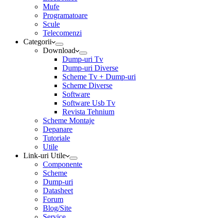
Mufe
Programatoare
Scule
Telecomenzi
Categorii
Download
Dump-uri Tv
Dump-uri Diverse
Scheme Tv + Dump-uri
Scheme Diverse
Software
Software Usb Tv
Revista Tehnium
Scheme Montaje
Depanare
Tutoriale
Utile
Link-uri Utile
Componente
Scheme
Dump-uri
Datasheet
Forum
Blog/Site
Service