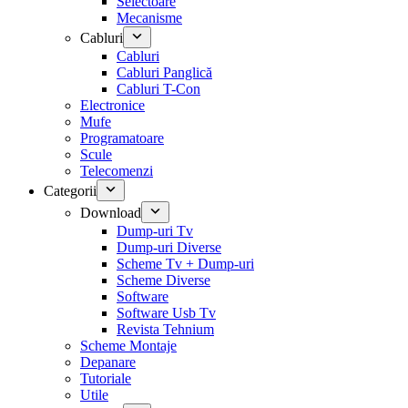
Selectoare
Mecanisme
Cabluri
Cabluri
Cabluri Panglică
Cabluri T-Con
Electronice
Mufe
Programatoare
Scule
Telecomenzi
Categorii
Download
Dump-uri Tv
Dump-uri Diverse
Scheme Tv + Dump-uri
Scheme Diverse
Software
Software Usb Tv
Revista Tehnium
Scheme Montaje
Depanare
Tutoriale
Utile