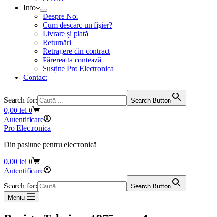
Info
Despre Noi
Cum descarc un fişier?
Livrare și plată
Returnări
Retragere din contract
Părerea ta contează
Susține Pro Electronica
Contact
Search for:
Search Button
Coș
0,00
lei
0
de
Autentificare
cumpărături
Pro Electronica
Din pasiune pentru electronică
Coș
0,00
lei
0
de
Autentificare
cumpărături
Search for:
Search Button
Meniu