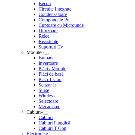
Becuri
Circuite Integrate
Condensatoare
Componente Pc
Cuptoare cu Microunde
Difuzoare
Relee
Rezistențe
Suporturi Tv
Module
Butoane
Invertoare
Plăci / Module
Plăci de bază
Plăci T-Con
Senzor Ir
Surse
Wireless
Selectoare
Mecanisme
Cabluri
Cabluri
Cabluri Panglică
Cabluri T-Con
Electronice