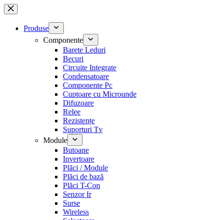
Sari
la
conținut
Produse
Componente
Barete Leduri
Becuri
Circuite Integrate
Condensatoare
Componente Pc
Cuptoare cu Microunde
Difuzoare
Relee
Rezistențe
Suporturi Tv
Module
Butoane
Invertoare
Plăci / Module
Plăci de bază
Plăci T-Con
Senzor Ir
Surse
Wireless