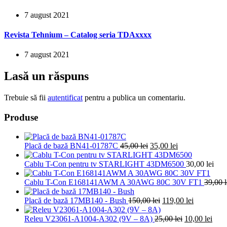
7 august 2021
Revista Tehnium – Catalog seria TDAxxxx
7 august 2021
Lasă un răspuns
Trebuie să fii
autentificat
pentru a publica un comentariu.
Produse
Prețul
Prețul
Placă de bază BN41-01787C
45,00
lei
35,00
lei
inițial
curent
a
este:
Cablu T-Con pentru tv STARLIGHT 43DM6500
30,00
lei
fost:
35,00 lei.
45,00 lei.
Cablu T-Con E168141AWM A 30AWG 80C 30V FT1
39,00
l
Prețul
Prețul
Placă de bază 17MB140 - Bush
150,00
lei
119,00
lei
inițial
curent
a
Prețul
este:
Preț
Releu V23061-A1004-A302 (9V – 8A)
25,00
lei
10,00
lei