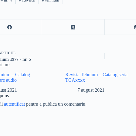
#
nr. 4
#
Revista
#
tehnium
ARTICOL
nium 1977 - nr. 5
milare
hnium – Catalog
Revista Tehnium – Catalog seria
are audio
TCAxxxx
gust 2021
7 august 2021
spuns
fii
autentificat
pentru a publica un comentariu.