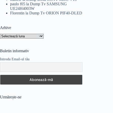
paulo f05
la
Dump Tv SAMSUNG
UE24H4003W
Florentin
la
Dump Tv ORION PIF40-DLED
Arhive
Arhive
Buletin informativ
Introdu Email-ul tău
Urmărește-ne