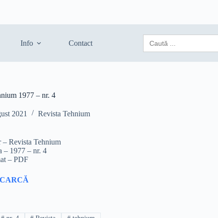
Search
Info
Contact
for:
hnium 1977 – nr. 4
gust 2021
Revista Tehnium
r – Revista Tehnium
a – 1977 – nr. 4
at – PDF
SCARCĂ