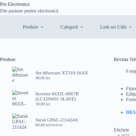
Sari
Pro Electronica
la
Din pasiune pentru electronică
conținut
Produse
Categorii
Link-uri Utile
Produse
Revista Te
6 au
Set difuzoare XT310-16AX
40,00
lei
Fișie
Invertor 6632L-0067B
Ediți
(LC320W01 SLAVE)
Form
39,00
lei
DE
Sursă GPAC-211424A
80,00
lei
100,00
lei
Prețul
Prețul
Etichete
inițial
curent