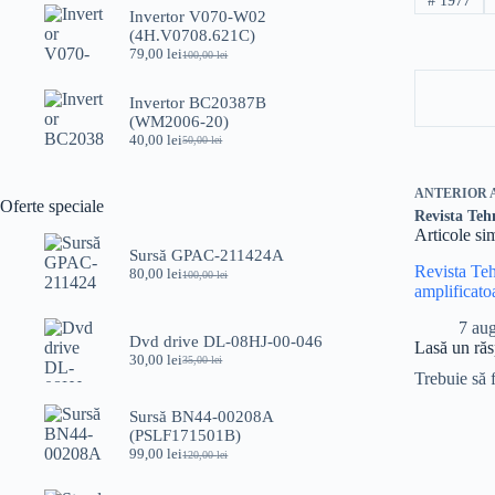
#
1977
a
este:
Invertor V070-W02
fost:
80,00 lei.
(4H.V0708.621C)
100,00 lei.
79,00
lei
100,00
lei
Prețul
Prețul
inițial
curent
a
este:
Invertor BC20387B
fost:
79,00 lei.
(WM2006-20)
100,00 lei.
40,00
lei
50,00
lei
Prețul
Prețul
inițial
curent
a
este:
ANTERIOR
fost:
40,00 lei.
Oferte speciale
Revista Teh
50,00 lei.
Articole si
Sursă GPAC-211424A
Revista Te
80,00
lei
100,00
lei
Prețul
Prețul
amplificato
inițial
curent
a
este:
7 au
fost:
80,00 lei.
Dvd drive DL-08HJ-00-046
Lasă un ră
100,00 lei.
30,00
lei
35,00
lei
Prețul
Prețul
Trebuie să 
inițial
curent
a
este:
Sursă BN44-00208A
fost:
30,00 lei.
(PSLF171501B)
35,00 lei.
99,00
lei
120,00
lei
Prețul
Prețul
inițial
curent