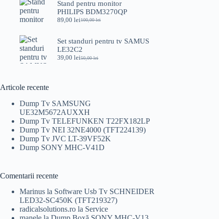
a
este:
Stand pentru monitor
fost:
99,00 lei.
PHILIPS BDM3270QP
120,00 lei.
89,00
lei
100,00
lei
Prețul
Prețul
inițial
curent
a
este:
Set standuri pentru tv SAMUS
fost:
89,00 lei.
LE32C2
100,00 lei.
39,00
lei
50,00
lei
Prețul
Prețul
inițial
curent
a
este:
fost:
39,00 lei.
Articole recente
50,00 lei.
Dump Tv SAMSUNG
UE32M5672AUXXH
Dump Tv TELEFUNKEN T22FX182LP
Dump Tv NEI 32NE4000 (TFT224139)
Dump Tv JVC LT-39VF52K
Dump SONY MHC-V41D
Comentarii recente
Marinus
la
Software Usb Tv SCHNEIDER
LED32-SC450K (TFT219327)
radicalsolutions.ro
la
Service
manele
la
Dump Boxă SONY MHC-V13