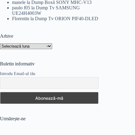
manele
la
Dump Boxă SONY MHC-V13
paulo f05
la
Dump Tv SAMSUNG
UE24H4003W
Florentin
la
Dump Tv ORION PIF40-DLED
Arhive
Arhive
Buletin informativ
Introdu Email-ul tău
Urmărește-ne