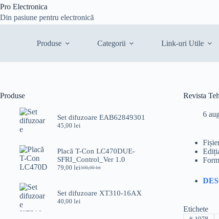
Sari
Pro Electronica
la
Din pasiune pentru electronică
conținut
Produse
Categorii
Link-uri Utile
Produse
Revista Te
6 au
Set difuzoare EAB62849301
45,00
lei
Fișie
Placă T-Con LC470DUE-
Ediți
SFRI_Control_Ver 1.0
Form
79,00
lei
100,00
lei
Prețul
Prețul
inițial
curent
DE
a
este:
Set difuzoare XT310-16AX
fost:
79,00 lei.
40,00
lei
100,00 lei.
Etichete