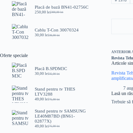
#
1978
Placă de bază BN41-02756C
250,00
lei
300,00
lei
Prețul
Prețul
inițial
curent
a
este:
fost:
250,00 lei.
Cablu T-Con 30070324
300,00 lei.
30,00
lei
39,00
lei
Prețul
Prețul
inițial
curent
a
este:
fost:
30,00 lei.
ANTERIOR
Oferte speciale
39,00 lei.
Revista Teh
Articole si
Placă B.SPDM3C
Revista Te
30,00
lei
35,00
lei
Prețul
Prețul
amplificato
inițial
curent
a
este:
7 au
Stand pentru tv THES
fost:
30,00 lei.
Lasă un ră
LTV3288
35,00 lei.
49,00
lei
75,00
lei
Prețul
Prețul
Trebuie să 
inițial
curent
a
este:
Stand pentru tv SAMSUNG
fost:
49,00 lei.
LE40M87BD (BN61-
75,00 lei.
02877X)
49,00
lei
75,00
lei
Prețul
Prețul
inițial
curent