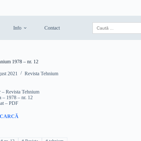
Search
Info
Contact
for:
hnium 1978 – nr. 12
gust 2021
Revista Tehnium
r – Revista Tehnium
a – 1978 – nr. 12
at – PDF
SCARCĂ