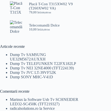
a
este:
Placă T-Con T315XW02 V9
fost:
49,00 lei.
(T260XW02 VA)
75,00 lei.
79,00
lei
100,00
lei
Prețul
Prețul
inițial
curent
a
este:
Telecomandă Dolce
fost:
79,00 lei.
10,00
lei
100,00 lei.
25,00
lei
Prețul
Prețul
inițial
curent
a
este:
fost:
10,00 lei.
Articole recente
25,00 lei.
Dump Tv SAMSUNG
UE32M5672AUXXH
Dump Tv TELEFUNKEN T22FX182LP
Dump Tv NEI 32NE4000 (TFT224139)
Dump Tv JVC LT-39VF52K
Dump SONY MHC-V41D
Comentarii recente
Marinus
la
Software Usb Tv SCHNEIDER
LED32-SC450K (TFT219327)
radicalsolutions.ro
la
Service