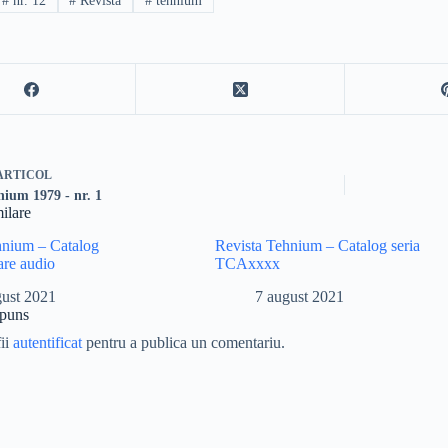
#
nr. 12
#
Revista
#
tehnium
ARTICOL
nium 1979 - nr. 1
milare
hnium – Catalog
Revista Tehnium – Catalog seria
are audio
TCAxxxx
gust 2021
7 august 2021
spuns
fii
autentificat
pentru a publica un comentariu.