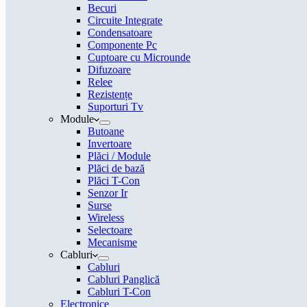
Becuri
Circuite Integrate
Condensatoare
Componente Pc
Cuptoare cu Microunde
Difuzoare
Relee
Rezistențe
Suporturi Tv
Module
Butoane
Invertoare
Plăci / Module
Plăci de bază
Plăci T-Con
Senzor Ir
Surse
Wireless
Selectoare
Mecanisme
Cabluri
Cabluri
Cabluri Panglică
Cabluri T-Con
Electronice