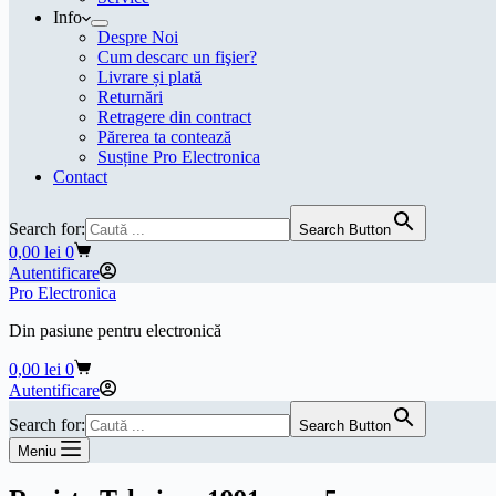
Info
Despre Noi
Cum descarc un fişier?
Livrare și plată
Returnări
Retragere din contract
Părerea ta contează
Susține Pro Electronica
Contact
Search for:
Search Button
Coș
0,00
lei
0
de
Autentificare
cumpărături
Pro Electronica
Din pasiune pentru electronică
Coș
0,00
lei
0
de
Autentificare
cumpărături
Search for:
Search Button
Meniu