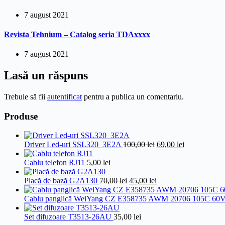
7 august 2021
Revista Tehnium – Catalog seria TDAxxxx
7 august 2021
Lasă un răspuns
Trebuie să fii
autentificat
pentru a publica un comentariu.
Produse
Prețul
Prețul
Driver Led-uri SSL320_3E2A
100,00
lei
69,00
lei
inițial
curent
a
este:
Cablu telefon RJ11
5,00
lei
fost:
69,00 lei.
Prețul
100,00 lei.
Prețul
Placă de bază G2A130
70,00
lei
45,00
lei
inițial
curent
a
este:
Cablu panglică WeiYang CZ E358735 AWM 20706 105C 60
fost:
45,00 lei.
70,00 lei.
Set difuzoare T3513-26AU
35,00
lei