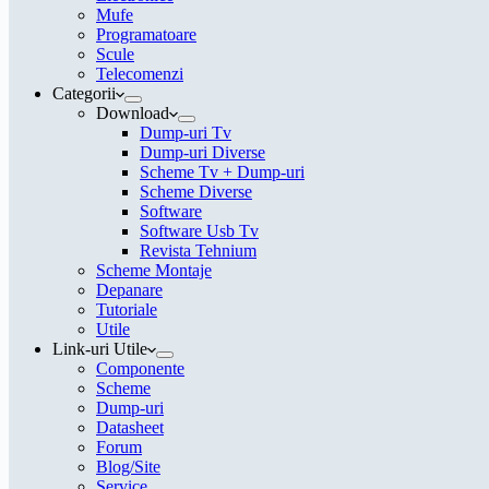
Mufe
Programatoare
Scule
Telecomenzi
Categorii
Download
Dump-uri Tv
Dump-uri Diverse
Scheme Tv + Dump-uri
Scheme Diverse
Software
Software Usb Tv
Revista Tehnium
Scheme Montaje
Depanare
Tutoriale
Utile
Link-uri Utile
Componente
Scheme
Dump-uri
Datasheet
Forum
Blog/Site
Service