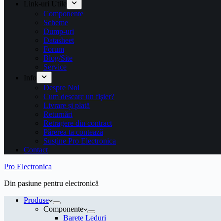
Link-uri Utile
Componente
Scheme
Dump-uri
Datasheet
Forum
Blog/Site
Service
Info
Despre Noi
Cum descarc un fişier?
Livrare și plată
Returnări
Retragere din contract
Părerea ta contează
Susține Pro Electronica
Contact
Pro Electronica
Din pasiune pentru electronică
Produse
Componente
Barete Leduri