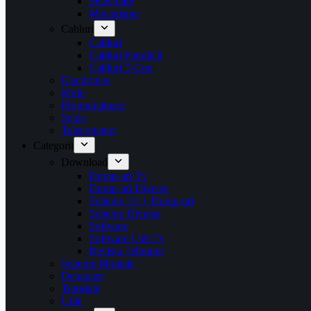
Selectoare
Mecanisme
Cabluri
Cabluri
Cabluri Panglică
Cabluri T-Con
Electronice
Mufe
Programatoare
Scule
Telecomenzi
Categorii
Download
Dump-uri Tv
Dump-uri Diverse
Scheme Tv + Dump-uri
Scheme Diverse
Software
Software Usb Tv
Revista Tehnium
Scheme Montaje
Depanare
Tutoriale
Utile