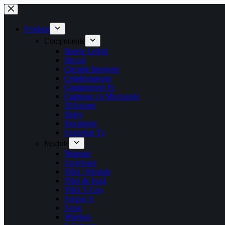
Sari
la
conținut
Produse
Componente
Barete Leduri
Becuri
Circuite Integrate
Condensatoare
Componente Pc
Cuptoare cu Microunde
Difuzoare
Relee
Rezistențe
Suporturi Tv
Module
Butoane
Invertoare
Plăci / Module
Plăci de bază
Plăci T-Con
Senzor Ir
Surse
Wireless