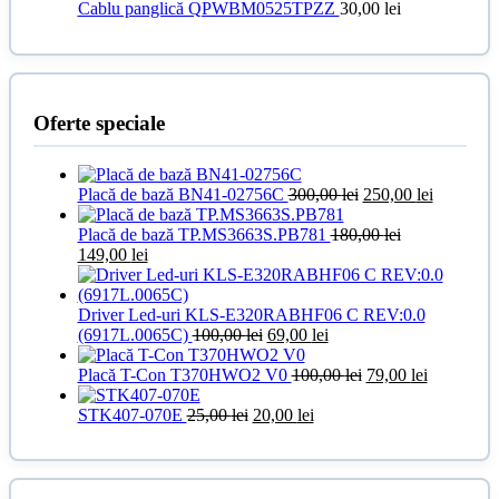
Cablu panglică QPWBM0525TPZZ
30,00
lei
Oferte speciale
Prețul
Prețul
Placă de bază BN41-02756C
300,00
lei
250,00
lei
inițial
curent
a
este:
Placă de bază TP.MS3663S.PB781
180,00
lei
Prețul
Prețul
fost:
250,00 le
149,00
lei
inițial
curent
300,00 lei.
a
este:
fost:
149,00 lei.
Driver Led-uri KLS-E320RABHF06 C REV:0.0
180,00 lei.
Prețul
Prețul
(6917L.0065C)
100,00
lei
69,00
lei
inițial
curent
a
este:
Prețul
Prețul
Placă T-Con T370HWO2 V0
100,00
lei
79,00
lei
fost:
69,00 lei.
inițial
curent
Prețul
100,00 lei.
Prețul
a
este:
STK407-070E
25,00
lei
20,00
lei
inițial
curent
fost:
79,00 lei.
a
este:
100,00 lei.
fost:
20,00 lei.
25,00 lei.