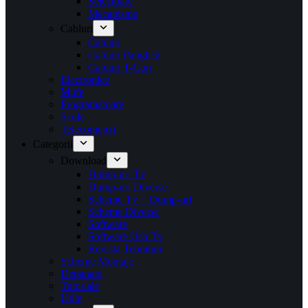
Selectoare
Mecanisme
Cabluri
Cabluri
Cabluri Panglică
Cabluri T-Con
Electronice
Mufe
Programatoare
Scule
Telecomenzi
Categorii
Download
Dump-uri Tv
Dump-uri Diverse
Scheme Tv + Dump-uri
Scheme Diverse
Software
Software Usb Tv
Revista Tehnium
Scheme Montaje
Depanare
Tutoriale
Utile