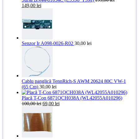
Prețul
Prețul
149,00
lei
inițial
curent
a
este:
fost:
149,00 lei.
199,00 lei.
Senzor Ir A098-0026-R02
30,00
lei
Cablu panglică TennRich-S AWM 20624 80C VW-1
(65 Cm)
30,00
lei
Placă T-Con 6871QCH038A (WL42055A010296)
Prețul
Prețul
100,00
lei
69,00
lei
inițial
curent
a
este:
fost:
69,00 lei.
100,00 lei.