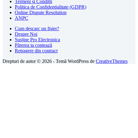
Termeni şi Condiţii
Politica de Confidenţialitate (GDPR)
Online Dispute Resolution
ANPC
Cum descarc un fişier?
Despre Noi
Susține Pro Electronica
Părerea ta contează
Retragere din contract
Drepturi de autor © 2026 - Temă WordPress de
CreativeThemes