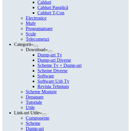
Cabluri
Cabluri Panglică
Cabluri T-Con
Electronice
Mufe
Programatoare
Scule
Telecomenzi
Categorii
Download
Dump-uri Tv
Dump-uri Diverse
Scheme Tv + Dump-uri
Scheme Diverse
Software
Software Usb Tv
Revista Tehnium
Scheme Montaje
Depanare
Tutoriale
Utile
Link-uri Utile
Componente
Scheme
Dump-uri