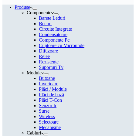
Produse
Componente
Barete Leduri
Becuri
Circuite Integrate
Condensatoare
Componente Pc
Cuptoare cu Microunde
Difuzoare
Relee
Rezistențe
Suporturi Tv
Module
Butoane
Invertoare
Plăci / Module
Plăci de bază
Plăci T-Con
Senzor Ir
Surse
Wireless
Selectoare
Mecanisme
Cabluri