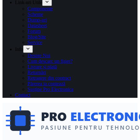
Link-uri Utile
Componente
Scheme
Dump-uri
Datasheet
Forum
Blog/Site
Service
Info
Despre Noi
Cum descarc un fişier?
Livrare și plată
Returnări
Retragere din contract
Părerea ta contează
Susține Pro Electronica
Contact