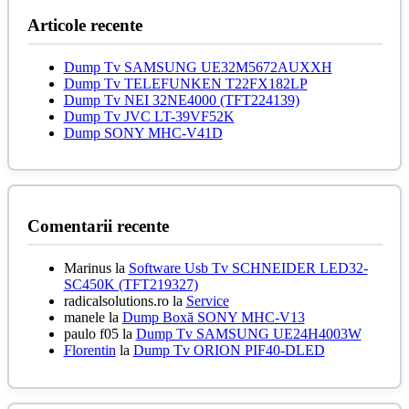
Articole recente
Dump Tv SAMSUNG UE32M5672AUXXH
Dump Tv TELEFUNKEN T22FX182LP
Dump Tv NEI 32NE4000 (TFT224139)
Dump Tv JVC LT-39VF52K
Dump SONY MHC-V41D
Comentarii recente
Marinus
la
Software Usb Tv SCHNEIDER LED32-
SC450K (TFT219327)
radicalsolutions.ro
la
Service
manele
la
Dump Boxă SONY MHC-V13
paulo f05
la
Dump Tv SAMSUNG UE24H4003W
Florentin
la
Dump Tv ORION PIF40-DLED