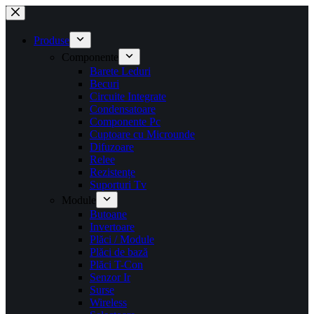
Sari
la
conținut
Produse
Componente
Barete Leduri
Becuri
Circuite Integrate
Condensatoare
Componente Pc
Cuptoare cu Microunde
Difuzoare
Relee
Rezistențe
Suporturi Tv
Module
Butoane
Invertoare
Plăci / Module
Plăci de bază
Plăci T-Con
Senzor Ir
Surse
Wireless