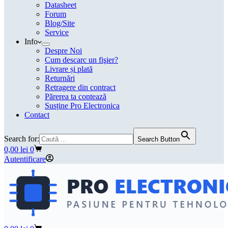
Datasheet
Forum
Blog/Site
Service
Info
Despre Noi
Cum descarc un fişier?
Livrare și plată
Returnări
Retragere din contract
Părerea ta contează
Susține Pro Electronica
Contact
Search for:
Search Button
Coș
0,00
lei
0
de
Autentificare
cumpărături
Coș