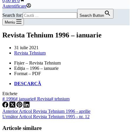
0,00
lei
0
de
Autentificare
cumpărături
Search for:
Search Button
Meniu
Revista Tehnium 1996 – ianuarie
31 iulie 2021
Revista Tehnium
Fișier – Revista Tehnium
Ediția – 1996 – ianuarie
Format – PDF
DESCARCĂ
Etichete
#
1996
#
ianuarie
#
Revista
#
tehnium
Anterior
Articol
Revista Tehnium 1996 - aprilie
Următor
Articol
Revista Tehnium 1995 - nr. 12
Articole similare