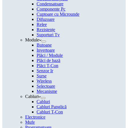
Condensatoare
Componente Pc
Cuptoare cu Microunde
Difuzoare
Relee
Rezistențe
Suporturi Tv
Module
Butoane
Invertoare
Plăci / Module
Plăci de bază
Plăci T-Con
Senzor Ir
Surse
Wireless
Selectoare
Mecanisme
Cabluri
Cabluri
Cabluri Panglică
Cabluri T-Con
Electronice
Mufe
Programatoare