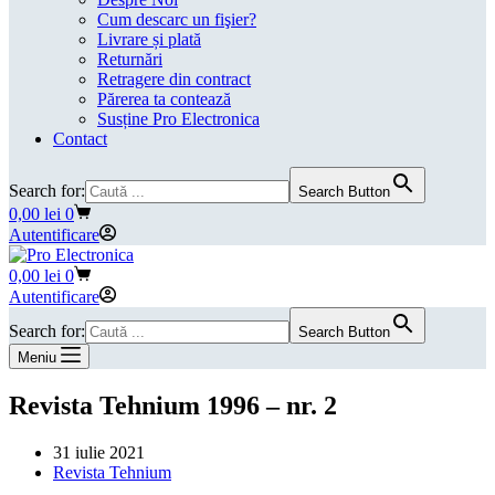
Cum descarc un fişier?
Livrare și plată
Returnări
Retragere din contract
Părerea ta contează
Susține Pro Electronica
Contact
Search for:
Search Button
Coș
0,00
lei
0
de
Autentificare
cumpărături
Coș
0,00
lei
0
de
Autentificare
cumpărături
Search for:
Search Button
Meniu
Revista Tehnium 1996 – nr. 2
31 iulie 2021
Revista Tehnium