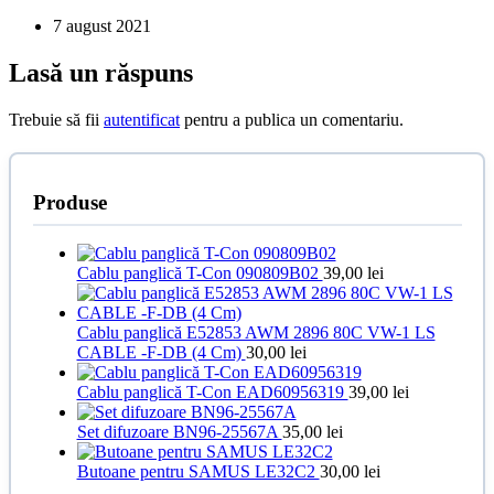
7 august 2021
Lasă un răspuns
Trebuie să fii
autentificat
pentru a publica un comentariu.
Produse
Cablu panglică T-Con 090809B02
39,00
lei
Cablu panglică E52853 AWM 2896 80C VW-1 LS
CABLE -F-DB (4 Cm)
30,00
lei
Cablu panglică T-Con EAD60956319
39,00
lei
Set difuzoare BN96-25567A
35,00
lei
Butoane pentru SAMUS LE32C2
30,00
lei