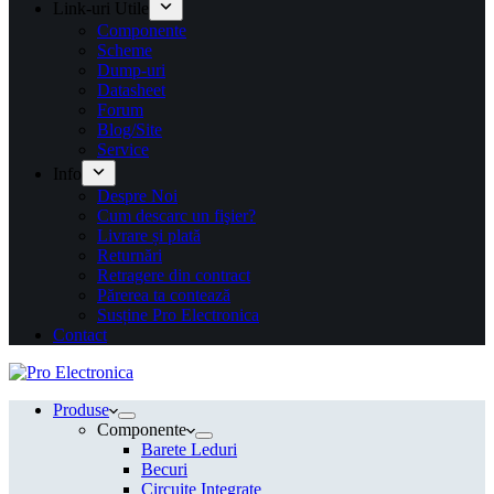
Link-uri Utile
Componente
Scheme
Dump-uri
Datasheet
Forum
Blog/Site
Service
Info
Despre Noi
Cum descarc un fişier?
Livrare și plată
Returnări
Retragere din contract
Părerea ta contează
Susține Pro Electronica
Contact
Produse
Componente
Barete Leduri
Becuri
Circuite Integrate