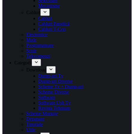
Selectoare
Mecanisme
Cabluri
Cabluri
Cabluri Panglică
Cabluri T-Con
Electronice
Mufe
Programatoare
Scule
Telecomenzi
Categorii
Download
Dump-uri Tv
Dump-uri Diverse
Scheme Tv + Dump-uri
Scheme Diverse
Software
Software Usb Tv
Revista Tehnium
Scheme Montaje
Depanare
Tutoriale
Utile