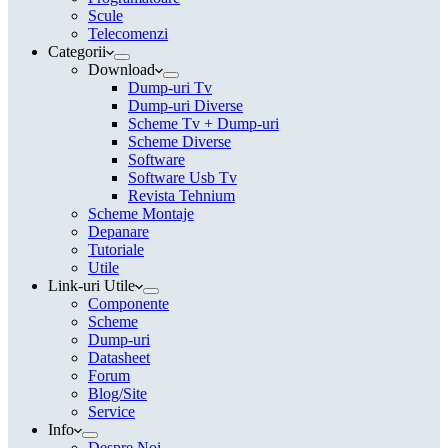
Scule
Telecomenzi
Categorii
Download
Dump-uri Tv
Dump-uri Diverse
Scheme Tv + Dump-uri
Scheme Diverse
Software
Software Usb Tv
Revista Tehnium
Scheme Montaje
Depanare
Tutoriale
Utile
Link-uri Utile
Componente
Scheme
Dump-uri
Datasheet
Forum
Blog/Site
Service
Info
Despre Noi