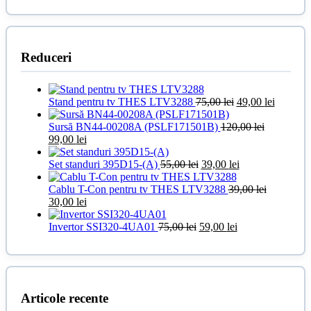
Reduceri
Prețul
Prețul
Stand pentru tv THES LTV3288
75,00
lei
49,00
lei
inițial
curent
a
este:
Sursă BN44-00208A (PSLF171501B)
120,00
lei
Prețul
Prețul
fost:
49,00 lei
99,00
lei
inițial
curent
75,00 lei.
a
este:
Prețul
Prețul
Set standuri 395D15-(A)
55,00
lei
39,00
lei
fost:
99,00 lei.
inițial
curent
120,00 lei.
a
este:
Cablu T-Con pentru tv THES LTV3288
39,00
lei
Prețul
Prețul
fost:
39,00 lei.
30,00
lei
inițial
curent
55,00 lei.
a
este:
Prețul
Prețul
Invertor SSI320-4UA01
75,00
lei
59,00
lei
fost:
30,00 lei.
inițial
curent
39,00 lei.
a
este:
fost:
59,00 lei.
75,00 lei.
Articole recente