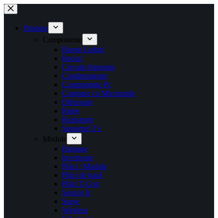
Sari
la
conținut
Produse
Componente
Barete Leduri
Becuri
Circuite Integrate
Condensatoare
Componente Pc
Cuptoare cu Microunde
Difuzoare
Relee
Rezistențe
Suporturi Tv
Module
Butoane
Invertoare
Plăci / Module
Plăci de bază
Plăci T-Con
Senzor Ir
Surse
Wireless