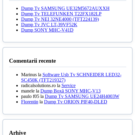
Dump Tv SAMSUNG UE32M5672AUXXH
Dump Tv TELEFUNKEN T22FX182LP
Dump Tv NEI 32NE4000 (TFT224139)
Dump Tv JVC LT-39VF52K
Dump SONY MHC-V41D
Comentarii recente
Marinus
la
Software Usb Tv SCHNEIDER LED32-
SC450K (TFT219327)
radicalsolutions.ro
la
Service
manele
la
Dump Boxă SONY MHC-V13
paulo f05
la
Dump Tv SAMSUNG UE24H4003W
Florentin
la
Dump Tv ORION PIF40-DLED
Arhive