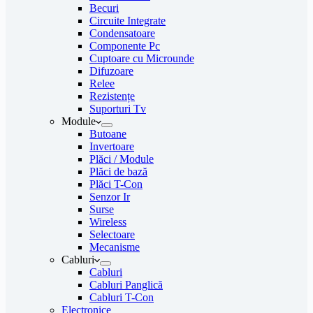
Becuri
Circuite Integrate
Condensatoare
Componente Pc
Cuptoare cu Microunde
Difuzoare
Relee
Rezistențe
Suporturi Tv
Module
Butoane
Invertoare
Plăci / Module
Plăci de bază
Plăci T-Con
Senzor Ir
Surse
Wireless
Selectoare
Mecanisme
Cabluri
Cabluri
Cabluri Panglică
Cabluri T-Con
Electronice