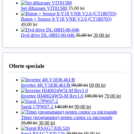
Set difuzoare VIT81580
35,00
lei
Buton + Senzor Ir Y18 VNB V2.0 (CT180703)
49,00
lei
Prețul
Prețul
Dvd drive DL-08HJ-00-046
35,00
lei
30,00
lei
inițial
curent
a
este:
fost:
30,00 lei.
35,00 lei.
Oferte speciale
Prețul
Prețul
Invertor 4H.V1838.461/B
90,00
lei
69,00
lei
inițial
curent
a
Prețul
este:
Prețul
Invertor HI40024W5I-M Rev1.0
100,00
lei
79,00
lei
fost:
inițial
69,00 lei.
curent
Prețul
90,00 lei.
Prețul
a
este:
Sursă 17PW07-2
140,00
lei
99,00
lei
inițial
curent
fost:
79,00 l
a
este:
100,00 lei.
Timer (programator) pentru cuptor cu microunde
Prețul
Prețul
fost:
99,00 lei.
35,00
lei
30,00
lei
inițial
curent
140,00 lei.
a
este:
Prețul
Prețul
Sursă RSAG7.820.526
79,00
lei
69,00
lei