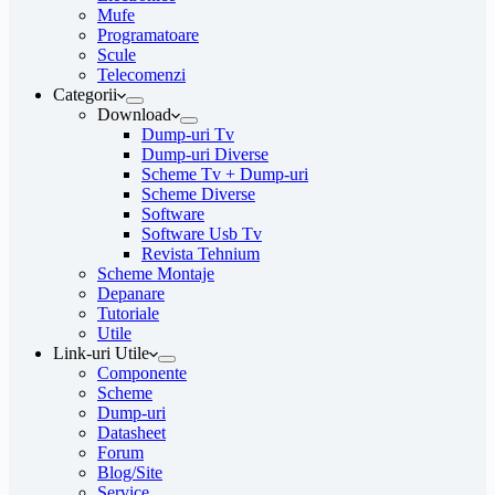
Mufe
Programatoare
Scule
Telecomenzi
Categorii
Download
Dump-uri Tv
Dump-uri Diverse
Scheme Tv + Dump-uri
Scheme Diverse
Software
Software Usb Tv
Revista Tehnium
Scheme Montaje
Depanare
Tutoriale
Utile
Link-uri Utile
Componente
Scheme
Dump-uri
Datasheet
Forum
Blog/Site
Service