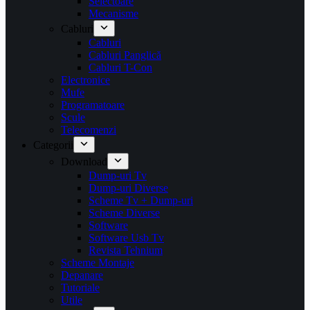
Selectoare
Mecanisme
Cabluri
Cabluri
Cabluri Panglică
Cabluri T-Con
Electronice
Mufe
Programatoare
Scule
Telecomenzi
Categorii
Download
Dump-uri Tv
Dump-uri Diverse
Scheme Tv + Dump-uri
Scheme Diverse
Software
Software Usb Tv
Revista Tehnium
Scheme Montaje
Depanare
Tutoriale
Utile