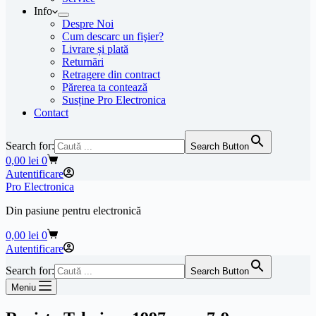
Info
Despre Noi
Cum descarc un fişier?
Livrare și plată
Returnări
Retragere din contract
Părerea ta contează
Susține Pro Electronica
Contact
Search for:
Search Button
Coș
0,00
lei
0
de
Autentificare
cumpărături
Pro Electronica
Din pasiune pentru electronică
Coș
0,00
lei
0
de
Autentificare
cumpărături
Search for:
Search Button
Meniu