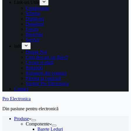
Link-uri Utile
Componente
Scheme
Dump-uri
Datasheet
Forum
Blog/Site
Service
Info
Despre Noi
Cum descarc un fişier?
Livrare și plată
Returnări
Retragere din contract
Părerea ta contează
Susține Pro Electronica
Contact
Pro Electronica
Din pasiune pentru electronică
Produse
Componente
Barete Leduri