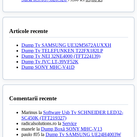
fost:
30,00 lei.
inițial
curent
35,00 lei.
a
este:
fost:
69,00 lei.
79,00 lei.
Articole recente
Dump Tv SAMSUNG UE32M5672AUXXH
Dump Tv TELEFUNKEN T22FX182LP
Dump Tv NEI 32NE4000 (TFT224139)
Dump Tv JVC LT-39VF52K
Dump SONY MHC-V41D
Comentarii recente
Marinus
la
Software Usb Tv SCHNEIDER LED32-
SC450K (TFT219327)
radicalsolutions.ro
la
Service
manele
la
Dump Boxă SONY MHC-V13
paulo f05
la
Dump Tv SAMSUNG UE24H4003W