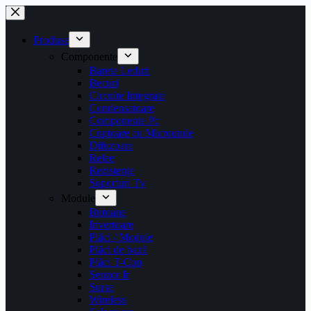
Sari
la
conținut
Produse
Componente
Barete Leduri
Becuri
Circuite Integrate
Condensatoare
Componente Pc
Cuptoare cu Microunde
Difuzoare
Relee
Rezistențe
Suporturi Tv
Module
Butoane
Invertoare
Plăci / Module
Plăci de bază
Plăci T-Con
Senzor Ir
Surse
Wireless