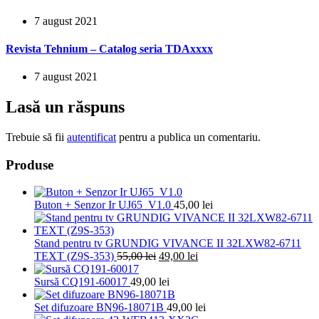
7 august 2021
Revista Tehnium – Catalog seria TDAxxxx
7 august 2021
Lasă un răspuns
Trebuie să fii
autentificat
pentru a publica un comentariu.
Produse
Buton + Senzor Ir UJ65_V1.0
45,00
lei
Stand pentru tv GRUNDIG VIVANCE II 32LXW82-6711
Prețul
Prețul
TEXT (Z9S-353)
55,00
lei
49,00
lei
inițial
curent
a
este:
Sursă CQ191-60017
49,00
lei
fost:
49,00 lei.
55,00 lei.
Set difuzoare BN96-18071B
49,00
lei