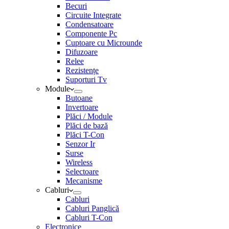
Becuri
Circuite Integrate
Condensatoare
Componente Pc
Cuptoare cu Microunde
Difuzoare
Relee
Rezistențe
Suporturi Tv
Module
Butoane
Invertoare
Plăci / Module
Plăci de bază
Plăci T-Con
Senzor Ir
Surse
Wireless
Selectoare
Mecanisme
Cabluri
Cabluri
Cabluri Panglică
Cabluri T-Con
Electronice