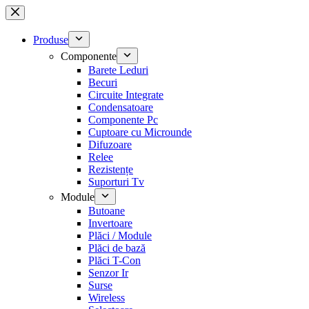
Sari
la
conținut
Produse
Componente
Barete Leduri
Becuri
Circuite Integrate
Condensatoare
Componente Pc
Cuptoare cu Microunde
Difuzoare
Relee
Rezistențe
Suporturi Tv
Module
Butoane
Invertoare
Plăci / Module
Plăci de bază
Plăci T-Con
Senzor Ir
Surse
Wireless