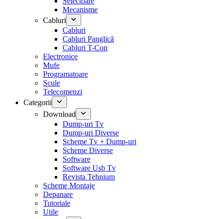
Selectoare
Mecanisme
Cabluri
Cabluri
Cabluri Panglică
Cabluri T-Con
Electronice
Mufe
Programatoare
Scule
Telecomenzi
Categorii
Download
Dump-uri Tv
Dump-uri Diverse
Scheme Tv + Dump-uri
Scheme Diverse
Software
Software Usb Tv
Revista Tehnium
Scheme Montaje
Depanare
Tutoriale
Utile