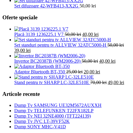
Set difuzoare 42-WFB413-XX2G
50,00
lei
Oferte speciale
Prețul
Prețul
Placă 3139 1236225.1 V7
50,00
lei
40,00
lei
inițial
curent
a
este:
Set standuri pentru tv ALLVIEW 32ATC5000-H
50,00
lei
Prețul
Prețul
fost:
40,00 lei.
39,00
lei
inițial
curent
50,00 lei.
a
este:
Prețul
Prețul
Invertor BC20387B (WM2006-20)
50,00
lei
40,00
lei
fost:
39,00 lei.
inițial
curent
50,00 lei.
Prețul
a
Prețul
este:
Adaptor Bluetooth BT-350
25,00
lei
20,00
lei
inițial
fost:
curent
40,00 lei.
a
50,00 lei.
este:
Prețul
Prețu
Stand pentru tv SHARP LC-32LE510E
70,00
lei
49,00
lei
fost:
20,00 lei.
inițial
cure
25,00 lei.
a
este:
Articole recente
fost:
49,00
70,00 lei.
Dump Tv SAMSUNG UE32M5672AUXXH
Dump Tv TELEFUNKEN T22FX182LP
Dump Tv NEI 32NE4000 (TFT224139)
Dump Tv JVC LT-39VF52K
Dump SONY MHC-V41D