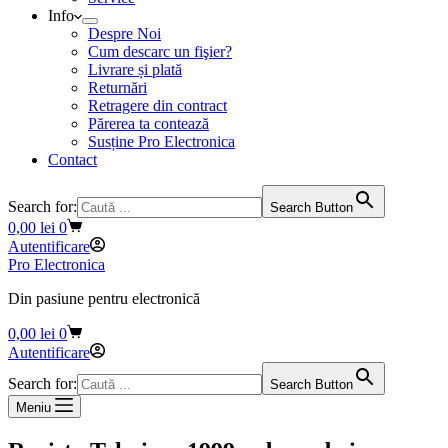
Info
Despre Noi
Cum descarc un fişier?
Livrare și plată
Returnări
Retragere din contract
Părerea ta contează
Susține Pro Electronica
Contact
Search for:
Search Button
Coș
0,00
lei
0
de
Autentificare
cumpărături
Pro Electronica
Din pasiune pentru electronică
Coș
0,00
lei
0
de
Autentificare
cumpărături
Search for:
Search Button
Meniu