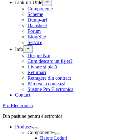
Link-uri Utile
Componente
Scheme
Dump-uri
Datasheet
Forum
Blog/Site
Service
Info
Despre Noi
Cum descarc un fişier?
Livrare și plată
Returnări
Retragere din contract
Părerea ta contează
Susține Pro Electronica
Contact
Pro Electronica
Din pasiune pentru electronică
Produse
Componente
Barete Leduri