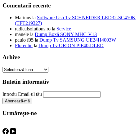
Comentarii recente
Marinus
la
Software Usb Tv SCHNEIDER LED32-SC450K
(TFT219327)
radicalsolutions.ro
la
Service
manele
la
Dump Boxă SONY MHC-V13
paulo f05
la
Dump Tv SAMSUNG UE24H4003W
Florentin
la
Dump Tv ORION PIF40-DLED
Arhive
Arhive
Buletin informativ
Introdu Email-ul tău
Urmărește-ne